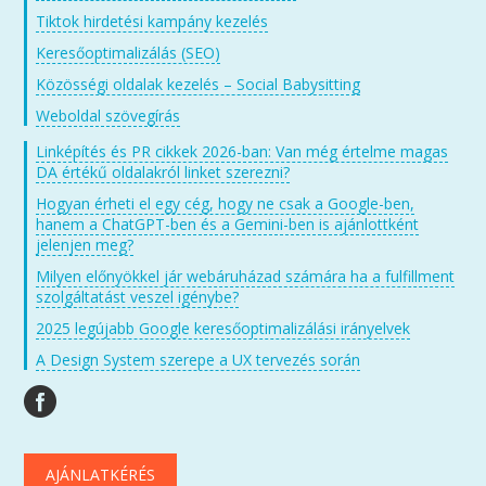
Tiktok hirdetési kampány kezelés
Keresőoptimalizálás (SEO)
Közösségi oldalak kezelés – Social Babysitting
Weboldal szövegírás
Linképítés és PR cikkek 2026-ban: Van még értelme magas
DA értékű oldalakról linket szerezni?
Hogyan érheti el egy cég, hogy ne csak a Google-ben,
hanem a ChatGPT-ben és a Gemini-ben is ajánlottként
jelenjen meg?
Milyen előnyökkel jár webáruházad számára ha a fulfillment
szolgáltatást veszel igénybe?
2025 legújabb Google keresőoptimalizálási irányelvek
A Design System szerepe a UX tervezés során
AJÁNLATKÉRÉS