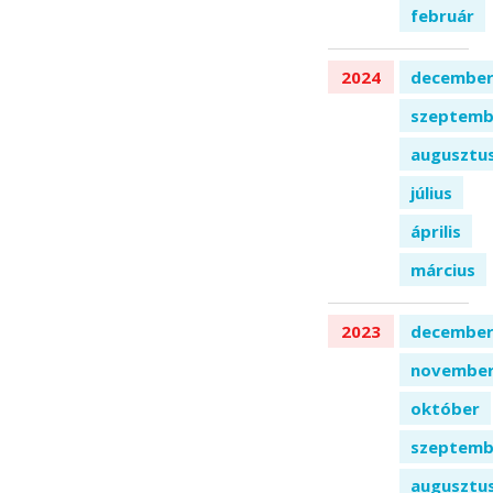
február
2024
decembe
szeptemb
augusztu
július
április
március
2023
decembe
novembe
október
szeptemb
augusztu