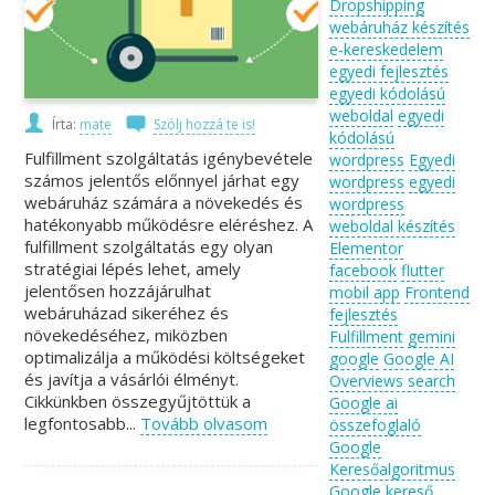
Dropshipping
webáruház készítés
e-kereskedelem
egyedi fejlesztés
egyedi kódolású
weboldal
egyedi
Írta:
mate
Szólj hozzá te is!
kódolású
Fulfillment szolgáltatás igénybevétele
wordpress
Egyedi
számos jelentős előnnyel járhat egy
wordpress
egyedi
webáruház számára a növekedés és
wordpress
hatékonyabb működésre eléréshez. A
weboldal készítés
fulfillment szolgáltatás egy olyan
Elementor
stratégiai lépés lehet, amely
facebook
flutter
jelentősen hozzájárulhat
mobil app
Frontend
webáruházad sikeréhez és
fejlesztés
növekedéséhez, miközben
Fulfillment
gemini
optimalizálja a működési költségeket
google
Google AI
és javítja a vásárlói élményt.
Overviews search
Cikkünkben összegyűjtöttük a
Google ai
legfontosabb...
Tovább olvasom
összefoglaló
Google
Keresőalgoritmus
Google kereső