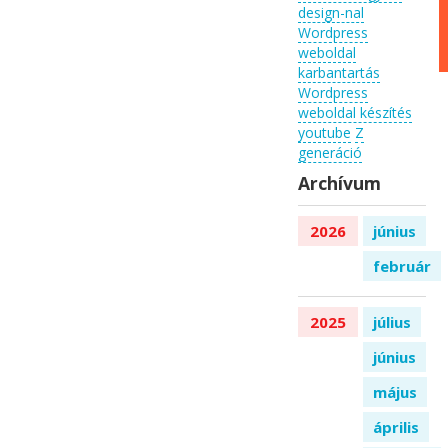
design-nal
Wordpress
weboldal
karbantartás
Wordpress
weboldal készítés
youtube
Z
generáció
Archívum
2026
június
február
2025
július
június
május
április