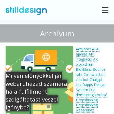
Archívum
AdWords
AI
AI
ajánlás
API
integráció
AR
blockchain
Blokklánc
Bounce
Milyen előnyökkel jár
rate
Call-to-action
chatbot
Chatgpt
webáruházad számára
css
Dapps
Design
System
Divi
ha a fulfillment
domainregisztráció
szolgáltatást veszel
Dropshipping
Dropshipping
igénybe?
webáruház