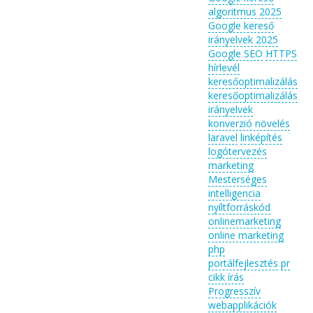
algoritmus 2025
Google kereső
irányelvek 2025
Google SEO
HTTPS
hírlevél
keresőoptimalizálás
keresőoptimalizálás
irányelvek
konverzió növelés
laravel
linképítés
logótervezés
marketing
Mesterséges
intelligencia
nyíltforráskód
onlinemarketing
online marketing
php
portálfejlesztés
pr
cikk írás
Progresszív
webapplikációk