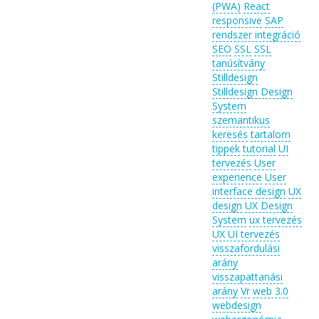
(PWA)
React
responsive
SAP
rendszer integráció
SEO
SSL
SSL
tanúsítvány
Stilldesign
Stilldesign Design
System
szemantikus
keresés
tartalom
tippek
tutorial
UI
tervezés
User
experience
User
interface design
UX
design
UX Design
System
ux tervezés
UX UI tervezés
visszafordulási
arány
visszapattanási
arány
Vr
web 3.0
webdesign