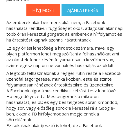
HÍVJ MOST
AJÁNLATKÉRÉS
Az emberek akár beismerik akár nem, a Facebook
használata rendkívüli függőséget okoz, átlagosan akár napi
több órán keresztül görgetik az emberek a hírfolyamot és
ha értesítést kapnak azonnal rákattintanak.
Ez egy óriási lehetőség a hirdetők számára, mivel egy
olyan platformon lehet megszólítani a felhasználókat ami
az okostelefonok révén folyamatosan a kezükben van,
szinte egész nap online vannak és használják az oldalt.
A legtöbb felhasználónak a reggeli rutin része a Facebook
üzenőfal átgörgetése, munka közben, este és szinte
folyamatosan ránéznek értesítéseikre és üzeneteikre.
A Facebook algoritmus rendkívüli célzást tesz lehetővé.
Ha engedélyezed a Messengernek a mikrofon
használatát, és pl.: és egy beszélgetés során kimondod,
hogy sör, vagy előzőleg sörökre kerestél rá a Google-
ben, akkor a FB hírfolyamodban megjelennek a
sörreklámok.
Ez sokaknak akár ijesztő is lehet, de a Facebook