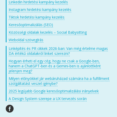
Linkedin hirdetési kampány kezelés
Instagram hirdetési kampány kezelés
Tiktok hirdetési kampány kezelés
Keresőoptimalizálás (SEO)
Közösségi oldalak kezelés – Social Babysitting
Weboldal szövegírás
Linképítés és PR cikkek 2026-ban: Van még értelme magas
DA értékű oldalakról linket szerezni?
Hogyan érheti el egy cég, hogy ne csak a Google-ben,
hanem a ChatGPT-ben és a Gemini-ben is ajánlottként
jelenjen meg?
Milyen előnyökkel jár webáruházad számára ha a fulfillment
szolgáltatást veszel igénybe?
2025 legújabb Google keresőoptimalizálási irányelvek
A Design System szerepe a UX tervezés során