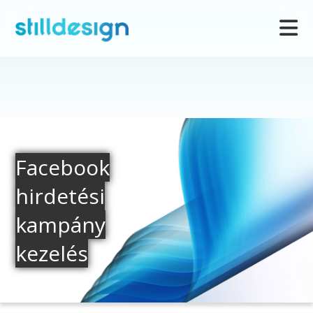
Facebook
hirdetési
kampány
kezelés