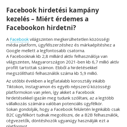
Facebook hirdetési kampány
kezelés – Miért érdemes a
Facebookon hirdetni?
A
Facebook
világszinten megkerülhetetlen közösségi
média platform, ügyfélszerzéshez és márkaépítéshez a
Google mellett a legfontosabb csatorna.
A Facebooknak kb 2,8 milliárd aktív felhasználója van
világszinten, Magyarországon 2021-ben kb 6,7 millió aktív
profilt tartottak számon. Ebből a hirdetésekkel
megszólítható felhasználók száma kb 5,9 millió.
Az utóbbi években a legfiatalabb korosztály inkább
Tiktokon, Instagramon és egyéb népszerű közösségi
platformokon van jelen, így akiket a Facebook
hirdetésekkel igazán meg tudunk szólítani, az a legtöbb
vállalkozás számára valóban potenciális ügyfélkör.
Sokan gondolják, hogy a Facebook felületén leginkább csak
B2C ügyfélkört tudnak megcélozni, de a B2B felhasználók,
cégvezetők, döntéshozók ugyanúgy használják ezt a
platformot.