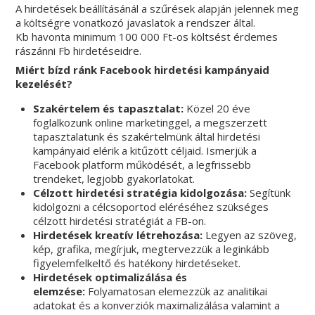
A hirdetések beállításánál a szűrések alapján jelennek meg
a költségre vonatkozó javaslatok a rendszer által.
Kb havonta minimum 100 000 Ft-os költsést érdemes
rászánni Fb hirdetéseidre.
Miért bízd ránk Facebook hirdetési kampányaid
kezelését?
Szakértelem és tapasztalat:
Közel 20 éve
foglalkozunk online marketinggel, a megszerzett
tapasztalatunk és szakértelmünk által hirdetési
kampányaid elérik a kitűzött céljaid. Ismerjük a
Facebook platform működését, a legfrissebb
trendeket, legjobb gyakorlatokat.
Célzott hirdetési stratégia kidolgozása:
Segítünk
kidolgozni a célcsoportod eléréséhez szükséges
célzott hirdetési stratégiát a FB-on.
Hirdetések kreatív létrehozása:
Legyen az szöveg,
kép, grafika, megírjuk, megtervezzük a leginkább
figyelemfelkeltő és hatékony hirdetéseket.
Hirdetések optimalizálása és
elemzése:
Folyamatosan elemezzük az analitikai
adatokat és a konverziók maximalizálása valamint a