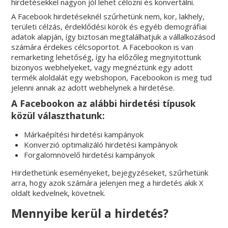
hirdetésekkel nagyon jól lehet célozni és konvertálni.
A Facebook hirdetéseknél szűrhetünk nem, kor, lakhely,
területi célzás, érdeklődési körök és egyéb demográfiai
adatok alapján, így biztosan megtalálhatjuk a vállalkozásod
számára érdekes célcsoportot. A Facebookon is van
remarketing lehetőség, így ha előzőleg megnyitottunk
bizonyos webhelyeket, vagy megnéztünk egy adott
termék aloldalát egy webshopon, Facebookon is meg tud
jelenni annak az adott webhelynek a hirdetése.
A Facebookon az alábbi hirdetési típusok
közül választhatunk:
Márkaépítési hirdetési kampányok
Konverzió optimalizáló hirdetési kampányok
Forgalomnövelő hirdetési kampányok
Hirdethetünk eseményeket, bejegyzéseket, szűrhetünk
arra, hogy azok számára jelenjen meg a hirdetés akik X
oldalt kedvelnek, követnek.
Mennyibe kerül a hirdetés?