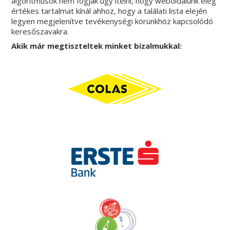
algoritmusok nem fogják úgy ítélni, hogy weboldalunk elég
értékes tartalmat kínál ahhoz, hogy a találati lista elején
legyen megjelenítve tevékenységi körünkhöz kapcsolódó
keresőszavakra.
Akik már megtiszteltek minket bizalmukkal: