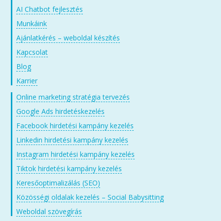
AI Chatbot fejlesztés
Munkáink
Ajánlatkérés – weboldal készítés
Kapcsolat
Blog
Karrier
Online marketing stratégia tervezés
Google Ads hirdetéskezelés
Facebook hirdetési kampány kezelés
Linkedin hirdetési kampány kezelés
Instagram hirdetési kampány kezelés
Tiktok hirdetési kampány kezelés
Keresőoptimalizálás (SEO)
Közösségi oldalak kezelés – Social Babysitting
Weboldal szövegírás