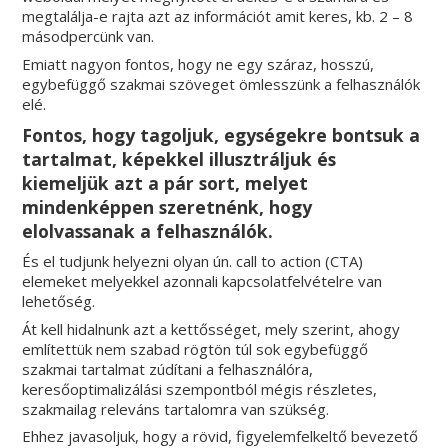
megtalálja-e rajta azt az információt amit keres, kb. 2 – 8
másodpercünk van.
Emiatt nagyon fontos, hogy ne egy száraz, hosszú,
egybefüggő szakmai szöveget ömlesszünk a felhasználók
elé.
Fontos, hogy tagoljuk, egységekre bontsuk a
tartalmat, képekkel illusztráljuk és
kiemeljük azt a pár sort, melyet
mindenképpen szeretnénk, hogy
elolvassanak a felhasználók.
És el tudjunk helyezni olyan ún. call to action (CTA)
elemeket melyekkel azonnali kapcsolatfelvételre van
lehetőség.
Át kell hidalnunk azt a kettősséget, mely szerint, ahogy
említettük nem szabad rögtön túl sok egybefüggő
szakmai tartalmat zúdítani a felhasználóra,
keresőoptimalizálási szempontból mégis részletes,
szakmailag releváns tartalomra van szükség.
Ehhez javasoljuk, hogy a rövid, figyelemfelkeltő bevezető