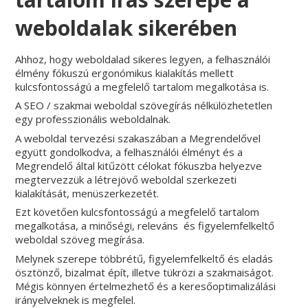
weboldalak sikerében
Ahhoz, hogy weboldalad sikeres legyen, a felhasználói
élmény fókuszú ergonómikus kialakítás mellett
kulcsfontosságú a megfelelő tartalom megalkotása is.
A SEO / szakmai weboldal szövegírás nélkülözhetetlen
egy professzionális weboldalnak.
A weboldal tervezési szakaszában a Megrendelővel
együtt gondolkodva, a felhasználói élményt és a
Megrendelő által kitűzött célokat fókuszba helyezve
megtervezzük a létrejövő weboldal szerkezeti
kialakítását, menüszerkezetét.
Ezt követően kulcsfontosságú a megfelelő tartalom
megalkotása, a minőségi, releváns és figyelemfelkeltő
weboldal szöveg megírása.
Melynek szerepe többrétű, figyelemfelkeltő és eladás
ösztönző, bizalmat épít, illetve tükrözi a szakmaiságot.
Mégis könnyen értelmezhető és a keresőoptimalizálási
irányelveknek is megfelel.