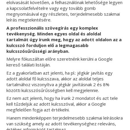
elolvasását követően, a felhasználónak lehetősége legyen
a kapcsolatfelvételre vagy egy tovább gomb
megnyomásával egy részletes, terjedelmesebb szakmai
leírás megtekintésére.
A professzionális szövegírás egy komplex
tevékenység. Minden egyes oldal és aloldal
tartalmát úgy írunk meg, hogy az adott oldalon az a
kulcsszó forduljon elő a legmagasabb
kulcsszósűrűsségi arányban.
Melyre fókuszáltan előre szeretnénk kerülni a Google
kereső találati listáján.
Ez a gyakorlatban azt jelenti, ha pl.: jégkár javítás egy
adott aloldal fő kulcsszava, akkor az aloldal teljes
tartalmához viszonyítva a jégkár javításnak 2 és 8%
közötti kulcsszósűrűsségben kell megjelennie.
Ez nem azt jelenti, hogy ha írunk 2 mondatot és azt tele
kell tűzdeljük az adott kulcsszóval, akkor a Google
megfelelően fogja azt értékelni.
Hanem mindenképpen terjedelmesebb szakmai leírásokra
van szükség amely az adott tevékenységhez releváns,
értékes információt tartalmaz.