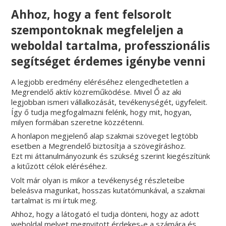
Ahhoz, hogy a fent felsorolt
szempontoknak megfeleljen a
weboldal tartalma, professzionális
segítséget érdemes igénybe venni
A legjobb eredmény eléréséhez elengedhetetlen a
Megrendelő aktív közreműködése. Mivel Ő az aki
legjobban ismeri vállalkozását, tevékenységét, ügyfeleit.
Így ő tudja megfogalmazni felénk, hogy mit, hogyan,
milyen formában szeretne közzétenni.
A honlapon megjelenő alap szakmai szöveget legtöbb
esetben a Megrendelő biztosítja a szövegíráshoz.
Ezt mi áttanulmányozunk és szükség szerint kiegészítünk
a kitűzött célok eléréséhez.
Volt már olyan is mikor a tevékenység részleteibe
beleásva magunkat, hosszas kutatómunkával, a szakmai
tartalmat is mi írtuk meg.
Ahhoz, hogy a látogató el tudja dönteni, hogy az adott
weboldal melyet megnyitott érdekes-e a számára és