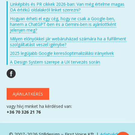
Linképítés és PR cikkek 2026-ban: Van még értelme magas
DA értékű oldalakról linket szerezni?
Hogyan érheti el egy cég, hogy ne csak a Google-ben,
hanem a ChatGPT-ben és a Gemini-ben is ajánlottként
jelenjen meg?
Milyen előnyökkel jár webáruházad számára ha a fulfillment
szolgáltatást veszel igénybe?
2025 legújabb Google keresőoptimalizálási irányelvek
A Design System szerepe a UX tervezés során
AJÁNLATKÉRÉS
vagy hívj minket ha kérdésed van:
+36 70 326 21 76
© 2007-2026 Stilldesign ~ First Voice Kft. |
Adatvédelmi