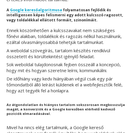
A
Google keresőalgoritmusa
folyamatosan fejlődik és
intelligensen képes felismerni egy adott kulcsszó ragozott,
vagy toldalékkal ellátott formáit, szinonímáit.
Ennek köszönhetően a kulcsszavakat nem szükséges
főnévi alakban, toldalékok és ragozás nélkül használnunk,
ezáltal olvasmányosabbá tehetjük tartalmunkat.
A weboldal szövegírás, tartalom készítés rendkívül
összetett és körültekintést igénylő feladat.
Sok weboldal tulajdonosnak fejben összeáll a koncepció,
hogy mit és hogyan szeretne leírni, kommunikálni.
De időhiány vagy kedv hiányában végül csak egy pár
tőmondatból álló leírást küldenek el a webfejlesztők felé,
hogy azt tegyék fel a honlapra.
Az átgondolatlan és hiányos tartalom sokszorosan megbosszulja
magát, a konverziók és a Google keresőben elérhető kedvező
pozíciók elmaradásával.
Mivel ha nincs elég tartalmunk, a Google kereső