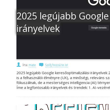
2025 legújabb Google 
irányelvek
Írta:
mate
Szólj hozzá te is!
2025 legújabb Google keresőoptimalizálási irányelvek 
is a felhasználói élményre (UX), a minőségi, releváns sz
fókuszálnak, de a mesterséges intelligencia (AI) térny
Íme a legfontosabb irányelvek és trendek: 1. AI-vezérel