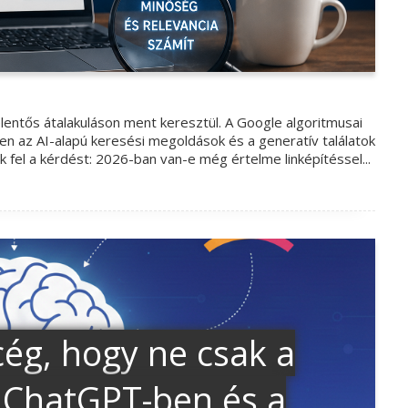
elentős átalakuláson ment keresztül. A Google algoritmusai
en az AI-alapú keresési megoldások és a generatív találatok
zik fel a kérdést: 2026-ban van-e még értelme linképítéssel...
cég, hogy ne csak a
 ChatGPT-ben és a