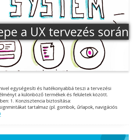
epe a UX tervezés során
ivel egységesíti és hatékonyabbá teszi a tervezési
i élményt a különböző termékek és felületek között.
n: 1. Konzisztencia biztosítása:
ignmintákat tartalmaz (pl. gombok, űrlapok, navigációs
m