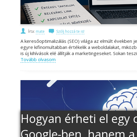
Írta:
mate
Szólj hozzá te is!
A keresőoptimalizálás (SEO) világa az elmúlt években j
egyre kifinomultabban értékelik a weboldalakat, miközb
is új kihívások elé állítják a marketingeseket. Sokan tes
Tovább olvasom
Hogyan érheti el egy 
Google-ben, hanem a