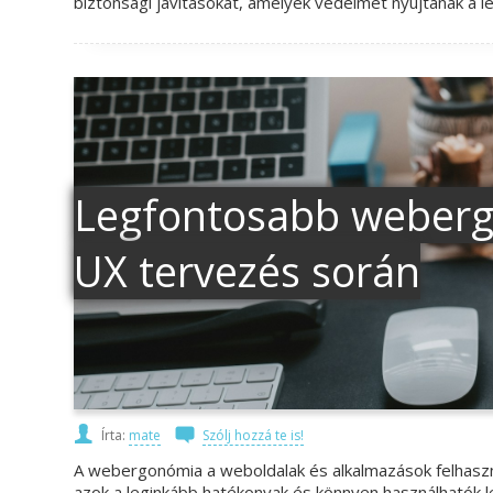
biztonsági javításokat, amelyek védelmet nyújtanak a l
Legfontosabb webergo
UX tervezés során
Írta:
mate
Szólj hozzá te is!
A webergonómia a weboldalak és alkalmazások felhaszn
azok a leginkább hatékonyak és könnyen használhatók 