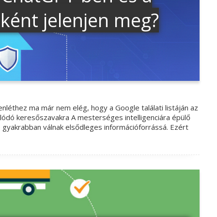
tként jelenjen meg?
lenléthez ma már nem elég, hogy a Google találati listáján az
lódó keresőszavakra A mesterséges intelligenciára épülő
 gyakrabban válnak elsődleges információforrássá. Ezért