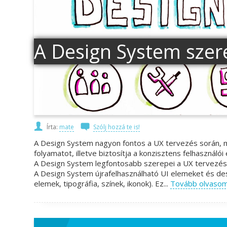
A Design System szer
Írta:
mate
Szólj hozzá te is!
A Design System nagyon fontos a UX tervezés során, m
folyamatot, illetve biztosítja a konzisztens felhasználó
A Design System legfontosabb szerepei a UX tervezésbe
A Design System újrafelhasználható UI elemeket és des
elemek, tipográfia, színek, ikonok). Ez...
Tovább olvaso