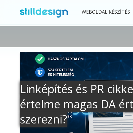
WEBOLDAL KÉSZÍTÉS
Linképítés és PR cik
értelme magas DA érté
szerezni?