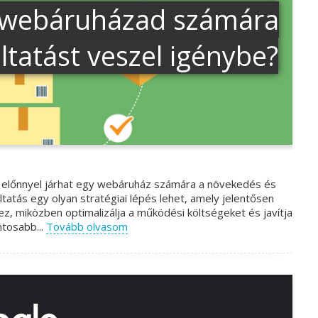
r webáruházad számára
áltatást veszel igénybe?
ős előnnyel járhat egy webáruház számára a növekedés és
tatás egy olyan stratégiai lépés lehet, amely jelentősen
, miközben optimalizálja a működési költségeket és javítja
ntosabb...
Tovább olvasom