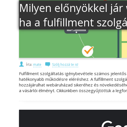
Milyen előnyökkel já
ha a fulfillment szolg
Írta:
mate
Szólj hozzá te is!
Fulfillment szolgáltatás igénybevétele számos jelent
hatékonyabb működésre eléréshez. A fulfillment szolgál
hozzájárulhat webáruházad sikeréhez és növekedéséhez
a vásárlói élményt. Cikkünkben összegyűjtöttük a legfo