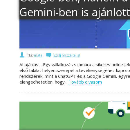
Gemini-ben is ajánlot
Írta:
mate
Szólj hozzá te is!
AI ajánlás – Egy vállalkozás számára a sikeres online je
első találat helyen szerepel a tevékenységéhez kapcso
rendszerek, mint a ChatGPT és a Google Gemini, egyre
elengedhetetlen, hogy...
Tovább olvasom