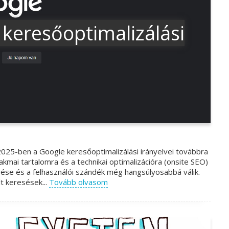
keresőoptimalizálási
2025-ben a Google keresőoptimalizálási irányelvei továbbra
akmai tartalomra és a technikai optimalizációra (onsite SEO)
erése és a felhasználói szándék még hangsúlyosabbá válik.
t keresések...
Tovább olvasom