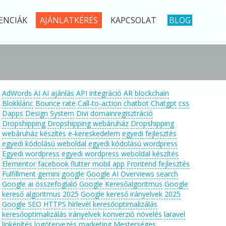
ENCIÁK
AJÁNLATKÉRÉS
KAPCSOLAT
BLOG
AdWords
AI
AI ajánlás
API integráció
AR
blockchain
Blokklánc
Bounce rate
Call-to-action
chatbot
Chatgpt
css
Dapps
Design System
Divi
domainregisztráció
Dropshipping
Dropshipping webáruház
Dropshipping
webáruház készítés
e-kereskedelem
egyedi fejlesztés
egyedi kódolású weboldal
egyedi kódolású wordpress
Egyedi wordpress
egyedi wordpress weboldal készítés
Elementor
facebook
flutter mobil app
Frontend fejlesztés
Fulfillment
gemini
google
Google AI Overviews search
Google ai összefoglaló
Google Keresőalgoritmus
Google
kereső algoritmus 2025
Google kereső irányelvek 2025
Google SEO
HTTPS
hírlevél
keresőoptimalizálás
keresőoptimalizálás irányelvek
konverzió növelés
laravel
linképítés
logótervezés
marketing
Mesterséges