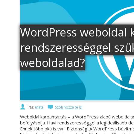
WordPress weboldal k
rendszerességgel szük
weboldalad?
Írta:
mate
Szólj hozzá te is!
Weboldal karbantartás – a WordPress alapú weboldala
befolyásolja. Havi rendszerességgel a legideálisabb 
Ennek több oka is van: Biztonság: A WordPress bővítmé