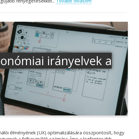
egújabb fenyegetésekkel...
Tovább olvasom
nómiai irányelvek a
álói élményének (UX) optimalizálására összpontosít, hogy
legyenek a felhasználók számára. Íme a legfontosabb