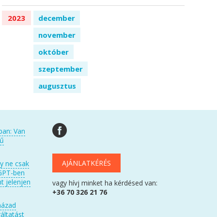
2023
december
november
október
szeptember
augusztus
ban: Van
kű
AJÁNLATKÉRÉS
gy ne csak
GPT-ben
t jelenjen
vagy hívj minket ha kérdésed van:
+36 70 326 21 76
házad
áltatást