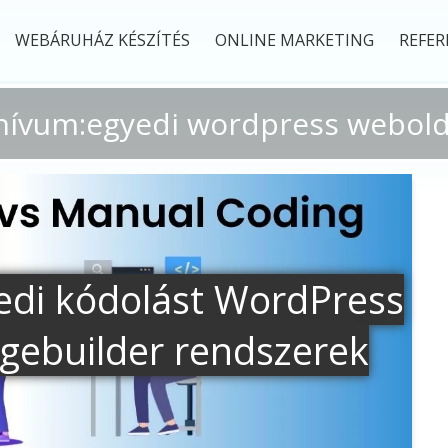
WEBÁRUHÁZ KÉSZÍTÉS
ONLINE MARKETING
REFER
hívum:egyedi wordpress webolda
edi kódolást WordPress
gebuilder rendszerek