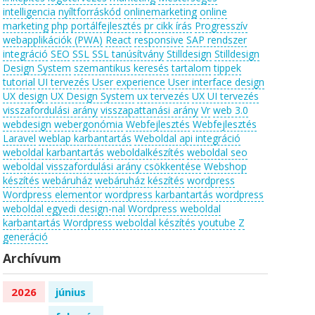
intelligencia
nyíltforráskód
onlinemarketing
online
marketing
php
portálfejlesztés
pr cikk írás
Progresszív
webapplikációk (PWA)
React
responsive
SAP rendszer
integráció
SEO
SSL
SSL tanúsítvány
Stilldesign
Stilldesign
Design System
szemantikus keresés
tartalom
tippek
tutorial
UI tervezés
User experience
User interface design
UX design
UX Design System
ux tervezés
UX UI tervezés
visszafordulási arány
visszapattanási arány
Vr
web 3.0
webdesign
webergonómia
Webfejlesztés
Webfejlesztés
Laravel
weblap karbantartás
Weboldal api integráció
weboldal karbantartás
weboldalkészítés
weboldal seo
weboldal visszafordulási arány csökkentése
Webshop
készítés
webáruház
webáruház készítés
wordpress
Wordpress elementor
wordpress karbantartás
wordpress
weboldal egyedi design-nal
Wordpress weboldal
karbantartás
Wordpress weboldal készítés
youtube
Z
generáció
Archívum
2026
június