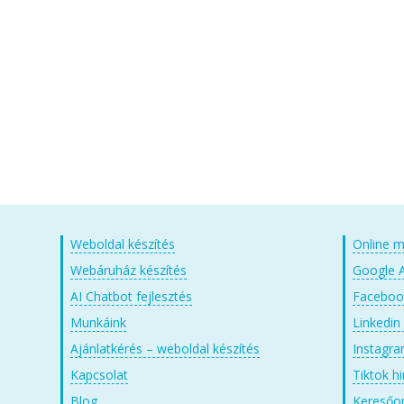
Weboldal készítés
Online m
Webáruház készítés
Google A
AI Chatbot fejlesztés
Facebook
Munkáink
Linkedin
Ajánlatkérés – weboldal készítés
Instagra
Kapcsolat
Tiktok h
Blog
Keresőop