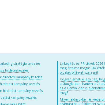
arketing stratégia tervezés
Linképítés és PR cikkek 2026-
még értelme magas DA érté
ds hirdetéskezelés
oldalakról linket szerezni?
 hirdetési kampány kezelés
Hogyan érheti el egy cég, ho
a Google-ben, hanem a Chat
 hirdetési kampány kezelés
és a Gemini-ben is ajánlottkén
m hirdetési kampány kezelés
meg?
irdetési kampány kezelés
Milyen előnyökkel jár webáru
számára ha a fulfillment szolg
timalizálás (SEO)