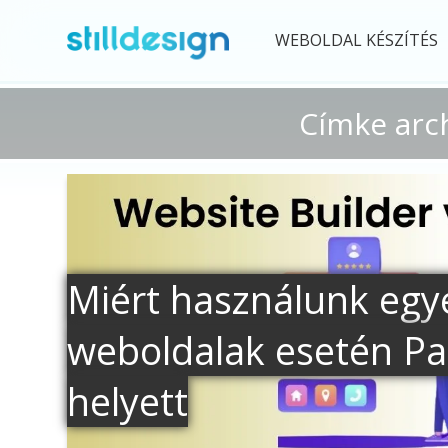
WEBOLDAL KÉSZÍTÉS
Címke arc
Miért használunk egy
weboldalak esetén Pa
helyett