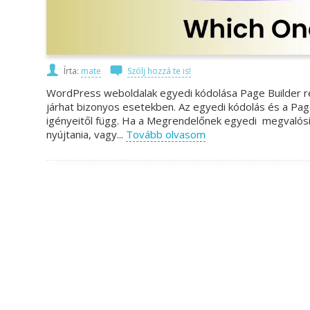
Írta:
mate
Szólj hozzá te is!
WordPress weboldalak egyedi kódolása Page Builder ren
járhat bizonyos esetekben. Az egyedi kódolás és a Pag
igényeitől függ. Ha a Megrendelőnek egyedi megvalósít
nyújtania, vagy...
Tovább olvasom