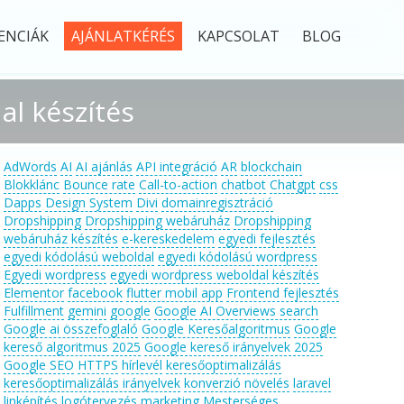
ENCIÁK
AJÁNLATKÉRÉS
KAPCSOLAT
BLOG
l készítés
AdWords
AI
AI ajánlás
API integráció
AR
blockchain
Blokklánc
Bounce rate
Call-to-action
chatbot
Chatgpt
css
Dapps
Design System
Divi
domainregisztráció
Dropshipping
Dropshipping webáruház
Dropshipping
webáruház készítés
e-kereskedelem
egyedi fejlesztés
egyedi kódolású weboldal
egyedi kódolású wordpress
Egyedi wordpress
egyedi wordpress weboldal készítés
Elementor
facebook
flutter mobil app
Frontend fejlesztés
Fulfillment
gemini
google
Google AI Overviews search
Google ai összefoglaló
Google Keresőalgoritmus
Google
kereső algoritmus 2025
Google kereső irányelvek 2025
Google SEO
HTTPS
hírlevél
keresőoptimalizálás
keresőoptimalizálás irányelvek
konverzió növelés
laravel
linképítés
logótervezés
marketing
Mesterséges