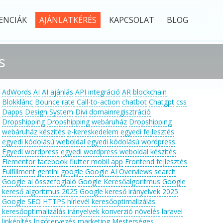
ENCIÁK
AJÁNLATKÉRÉS
KAPCSOLAT
BLOG
s
AdWords
AI
AI ajánlás
API integráció
AR
blockchain
Blokklánc
Bounce rate
Call-to-action
chatbot
Chatgpt
css
Dapps
Design System
Divi
domainregisztráció
Dropshipping
Dropshipping webáruház
Dropshipping
webáruház készítés
e-kereskedelem
egyedi fejlesztés
egyedi kódolású weboldal
egyedi kódolású wordpress
Egyedi wordpress
egyedi wordpress weboldal készítés
Elementor
facebook
flutter mobil app
Frontend fejlesztés
Fulfillment
gemini
google
Google AI Overviews search
Google ai összefoglaló
Google Keresőalgoritmus
Google
kereső algoritmus 2025
Google kereső irányelvek 2025
Google SEO
HTTPS
hírlevél
keresőoptimalizálás
keresőoptimalizálás irányelvek
konverzió növelés
laravel
linképítés
logótervezés
marketing
Mesterséges