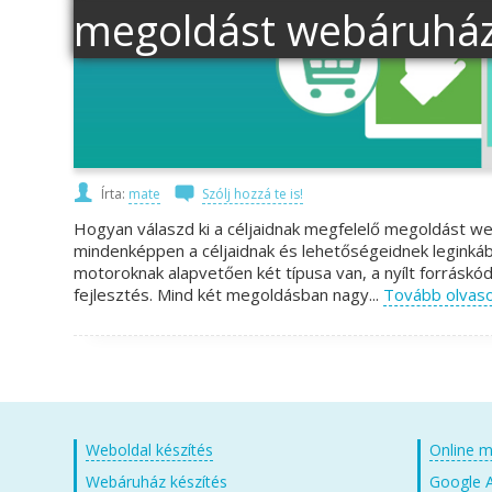
megoldást webáruház
Írta:
mate
Szólj hozzá te is!
Hogyan válaszd ki a céljaidnak megfelelő megoldást w
mindenképpen a céljaidnak és lehetőségeidnek leginká
motoroknak alapvetően két típusa van, a nyílt forrás
fejlesztés. Mind két megoldásban nagy...
Tovább olvas
Weboldal készítés
Online m
Webáruház készítés
Google A