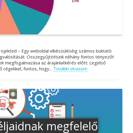
projekted – Egy weboldal elkészüléséig számos buktató
egvalósítását. Összegyűjtöttünk néhány fontos tényezőt
k megfogalmazása az árajánlatkérés előtt: Legelső
 cégekkel, fontos, hogy...
Tovább olvasom
éljaidnak megfelelő