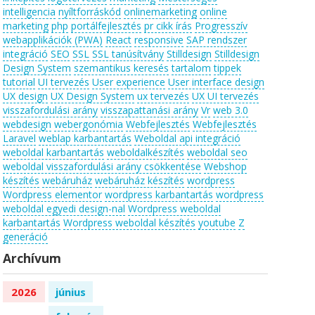
intelligencia
nyíltforráskód
onlinemarketing
online
marketing
php
portálfejlesztés
pr cikk írás
Progresszív
webapplikációk (PWA)
React
responsive
SAP rendszer
integráció
SEO
SSL
SSL tanúsítvány
Stilldesign
Stilldesign
Design System
szemantikus keresés
tartalom
tippek
tutorial
UI tervezés
User experience
User interface design
UX design
UX Design System
ux tervezés
UX UI tervezés
visszafordulási arány
visszapattanási arány
Vr
web 3.0
webdesign
webergonómia
Webfejlesztés
Webfejlesztés
Laravel
weblap karbantartás
Weboldal api integráció
weboldal karbantartás
weboldalkészítés
weboldal seo
weboldal visszafordulási arány csökkentése
Webshop
készítés
webáruház
webáruház készítés
wordpress
Wordpress elementor
wordpress karbantartás
wordpress
weboldal egyedi design-nal
Wordpress weboldal
karbantartás
Wordpress weboldal készítés
youtube
Z
generáció
Archívum
2026
június