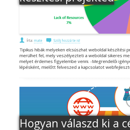
Írta:
mate
Szólj hozzá te is!
Tipikus hibák melyeken elcsúszhat weboldal készítési 
merülhet fel, mely veszélyezteti a weboldal sikeres m
melyet érdemes figyelembe venni. -Megrendelői igénye
lépésként, mielőtt felveszed a kapcsolatot webfejlesztő
Hogyan válaszd ki a c