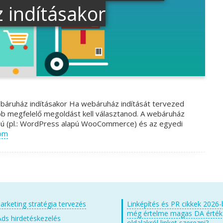
 indításakor
ebáruház indításakor Ha webáruház indítását tervezed
bb megfelelő megoldást kell választanod. A webáruház
kódú (pl.: WordPress alapú WooCommerce) és az egyedi
om
arketing stratégia tervezés
Linképítés és PR cikkek 2026-
még értelme magas DA érté
ds hirdetéskezelés
oldalakról linket szerezni?