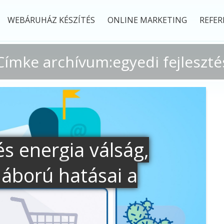
WEBÁRUHÁZ KÉSZÍTÉS
ONLINE MARKETING
REFER
Címke archívum:egyedi fejleszté
és energia válság,
háború hatásai a