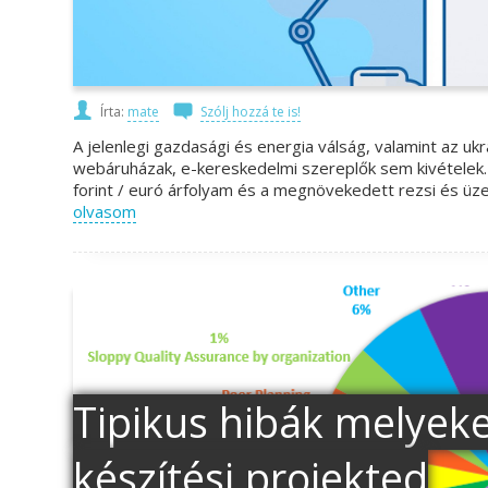
Írta:
mate
Szólj hozzá te is!
A jelenlegi gazdasági és energia válság, valamint az ukr
webáruházak, e-kereskedelmi szereplők sem kivételek. 
forint / euró árfolyam és a megnövekedett rezsi és üz
olvasom
Tipikus hibák melyek
készítési projekted