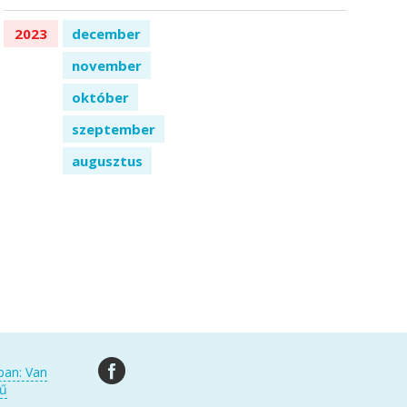
2023
december
november
október
szeptember
augusztus
ban: Van
kű