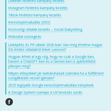
Linkedin hirdetési kampány kezelés
Instagram hirdetési kampány kezelés
Tiktok hirdetési kampány kezelés
Keresőoptimalizálás (SEO)
Közösségi oldalak kezelés – Social Babysitting
Weboldal szövegírás
Linképítés és PR cikkek 2026-ban: Van még értelme magas
DA értékű oldalakról linket szerezni?
Hogyan érheti el egy cég, hogy ne csak a Google-ben,
hanem a ChatGPT-ben és a Gemini-ben is ajánlottként
jelenjen meg?
Milyen előnyökkel jár webáruházad számára ha a fulfillment
szolgáltatást veszel igénybe?
2025 legújabb Google keresőoptimalizálási irányelvek
A Design System szerepe a UX tervezés során