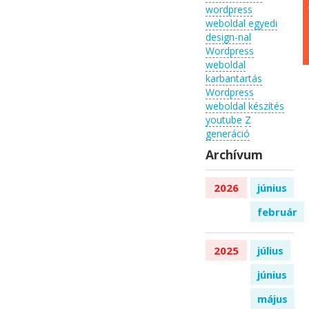
wordpress
weboldal egyedi
design-nal
Wordpress
weboldal
karbantartás
Wordpress
weboldal készítés
youtube
Z
generáció
Archívum
2026
június
február
2025
július
június
május