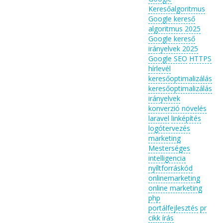
Keresőalgoritmus
Google kereső
algoritmus 2025
Google kereső
irányelvek 2025
Google SEO
HTTPS
hírlevél
keresőoptimalizálás
keresőoptimalizálás
irányelvek
konverzió növelés
laravel
linképítés
logótervezés
marketing
Mesterséges
intelligencia
nyíltforráskód
onlinemarketing
online marketing
php
portálfejlesztés
pr
cikk írás