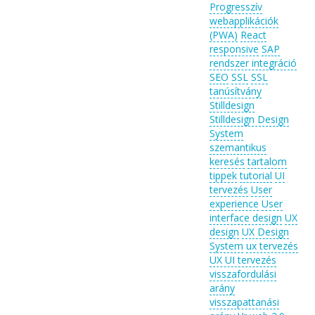
Progresszív
webapplikációk
(PWA)
React
responsive
SAP
rendszer integráció
SEO
SSL
SSL
tanúsítvány
Stilldesign
Stilldesign Design
System
szemantikus
keresés
tartalom
tippek
tutorial
UI
tervezés
User
experience
User
interface design
UX
design
UX Design
System
ux tervezés
UX UI tervezés
visszafordulási
arány
visszapattanási