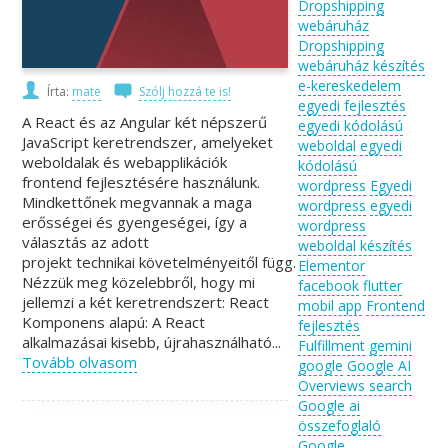
Dropshipping
webáruház
Dropshipping
webáruház készítés
e-kereskedelem
Írta:
mate
Szólj hozzá te is!
egyedi fejlesztés
A React és az Angular két népszerű
egyedi kódolású
JavaScript keretrendszer, amelyeket
weboldal
egyedi
weboldalak és webapplikációk
kódolású
frontend fejlesztésére használunk.
wordpress
Egyedi
Mindkettőnek megvannak a maga
wordpress
egyedi
erősségei és gyengeségei, így a
wordpress
választás az adott
weboldal készítés
projekt technikai követelményeitől függ.
Elementor
Nézzük meg közelebbről, hogy mi
facebook
flutter
jellemzi a két keretrendszert: React
mobil app
Frontend
Komponens alapú: A React
fejlesztés
alkalmazásai kisebb, újrahasználható...
Fulfillment
gemini
Tovább olvasom
google
Google AI
Overviews search
Google ai
összefoglaló
Google