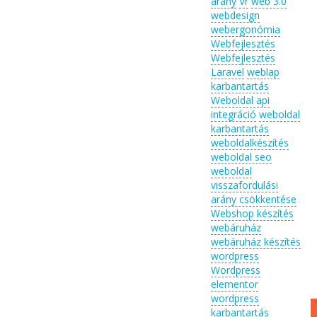
arány
Vr
web 3.0
webdesign
webergonómia
Webfejlesztés
Webfejlesztés
Laravel
weblap
karbantartás
Weboldal api
integráció
weboldal
karbantartás
weboldalkészítés
weboldal seo
weboldal
visszafordulási
arány csökkentése
Webshop készítés
webáruház
webáruház készítés
wordpress
Wordpress
elementor
wordpress
karbantartás