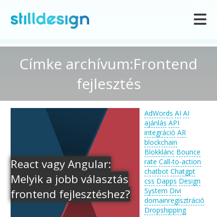
Címke archívum:Frontend
fejlesztés
AdWords
AI
AI
ajánlás
API
integráció
AR
blockchain
Blokklánc
Bounce
React vagy Angular:
rate
Call-to-action
chatbot
Chatgpt
Melyik a jobb választás
css
Dapps
Design
System
Divi
frontend fejlesztéshez?
domainregisztráció
Dropshipping