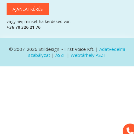
AJÁNLATKÉRÉS
vagy hívj minket ha kérdésed van:
+36 70 326 21 76
© 2007-2026 Stilldesign ~ First Voice Kft. |
Adatvédelmi
szabályzat
|
ÁSZF
|
Webtárhely ÁSZF