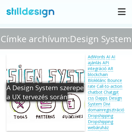
Címke archívum:Design System
AdWords
AI
AI
ajánlás
API
integráció
AR
blockchain
Blokklánc
Bounce
A Design System szerepe
rate
Call-to-action
chatbot
Chatgpt
a UX tervezés során
css
Dapps
Design
System
Divi
domainregisztráció
Dropshipping
Dropshipping
webáruház