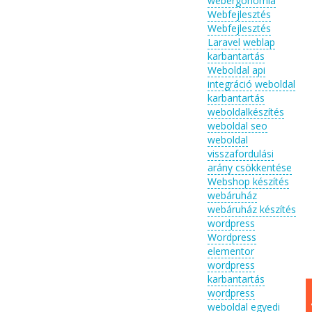
webergonómia
Webfejlesztés
Webfejlesztés
Laravel
weblap
karbantartás
Weboldal api
integráció
weboldal
karbantartás
weboldalkészítés
weboldal seo
weboldal
visszafordulási
arány csökkentése
Webshop készítés
webáruház
webáruház készítés
wordpress
Wordpress
elementor
wordpress
karbantartás
wordpress
weboldal egyedi