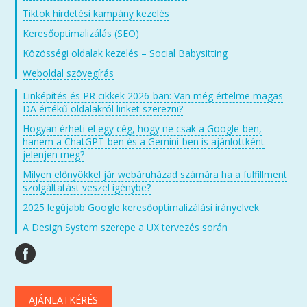
Tiktok hirdetési kampány kezelés
Keresőoptimalizálás (SEO)
Közösségi oldalak kezelés – Social Babysitting
Weboldal szövegírás
Linképítés és PR cikkek 2026-ban: Van még értelme magas
DA értékű oldalakról linket szerezni?
Hogyan érheti el egy cég, hogy ne csak a Google-ben,
hanem a ChatGPT-ben és a Gemini-ben is ajánlottként
jelenjen meg?
Milyen előnyökkel jár webáruházad számára ha a fulfillment
szolgáltatást veszel igénybe?
2025 legújabb Google keresőoptimalizálási irányelvek
A Design System szerepe a UX tervezés során
AJÁNLATKÉRÉS