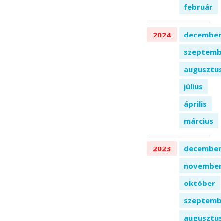
február
2024
decembe
szeptemb
augusztu
július
április
március
2023
decembe
novembe
október
szeptemb
augusztu