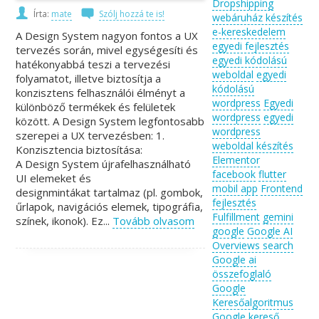
Dropshipping
Írta:
mate
Szólj hozzá te is!
webáruház készítés
e-kereskedelem
A Design System nagyon fontos a UX
egyedi fejlesztés
tervezés során, mivel egységesíti és
egyedi kódolású
hatékonyabbá teszi a tervezési
weboldal
egyedi
folyamatot, illetve biztosítja a
kódolású
konzisztens felhasználói élményt a
wordpress
Egyedi
különböző termékek és felületek
wordpress
egyedi
között. A Design System legfontosabb
wordpress
szerepei a UX tervezésben: 1.
weboldal készítés
Konzisztencia biztosítása:
Elementor
A Design System újrafelhasználható
facebook
flutter
UI elemeket és
mobil app
Frontend
designmintákat tartalmaz (pl. gombok,
fejlesztés
űrlapok, navigációs elemek, tipográfia,
Fulfillment
gemini
színek, ikonok). Ez...
Tovább olvasom
google
Google AI
Overviews search
Google ai
összefoglaló
Google
Keresőalgoritmus
Google kereső