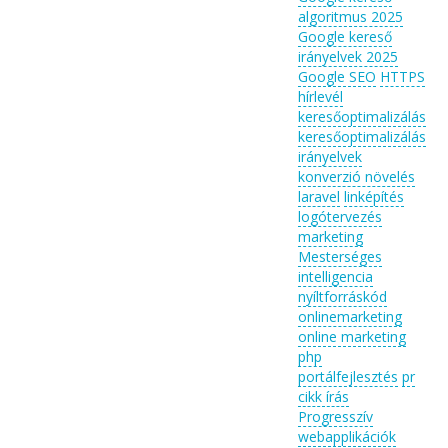
algoritmus 2025
Google kereső
irányelvek 2025
Google SEO
HTTPS
hírlevél
keresőoptimalizálás
keresőoptimalizálás
irányelvek
konverzió növelés
laravel
linképítés
logótervezés
marketing
Mesterséges
intelligencia
nyíltforráskód
onlinemarketing
online marketing
php
portálfejlesztés
pr
cikk írás
Progresszív
webapplikációk