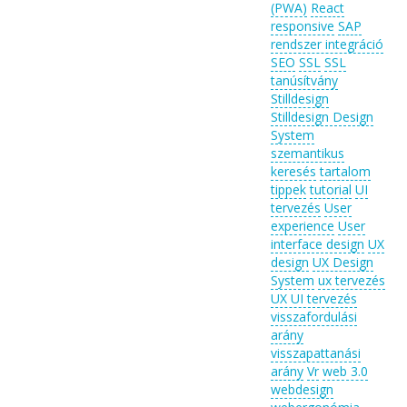
(PWA)
React
responsive
SAP
rendszer integráció
SEO
SSL
SSL
tanúsítvány
Stilldesign
Stilldesign Design
System
szemantikus
keresés
tartalom
tippek
tutorial
UI
tervezés
User
experience
User
interface design
UX
design
UX Design
System
ux tervezés
UX UI tervezés
visszafordulási
arány
visszapattanási
arány
Vr
web 3.0
webdesign