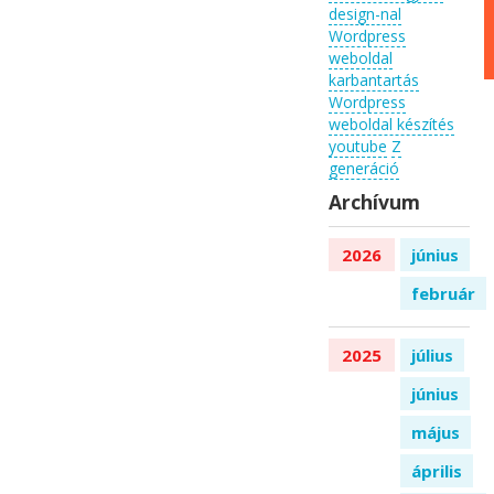
design-nal
Wordpress
weboldal
karbantartás
Wordpress
weboldal készítés
youtube
Z
generáció
Archívum
2026
június
február
2025
július
június
május
április