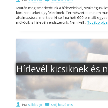
Írta:
stilldesign
Szólj hozzá te is!
Miután megismerkedtünk a hírlevelekkel, szükségünk l
körüzeneteket ügyfeleinknek. Természetesen nem musz
alkalmazásra, mert senki se írna heti 600 e-mailt egye
működik is hírlevél rendszerünk. Nem kell...
Tovább olv
Hírlevél kicsiknek és 
Írta:
stilldesign
Szólj hozzá te is!