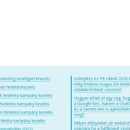
arketing stratégia tervezés
Linképítés és PR cikkek 2026-
még értelme magas DA érté
ds hirdetéskezelés
oldalakról linket szerezni?
 hirdetési kampány kezelés
Hogyan érheti el egy cég, ho
a Google-ben, hanem a Chat
 hirdetési kampány kezelés
és a Gemini-ben is ajánlottkén
m hirdetési kampány kezelés
meg?
irdetési kampány kezelés
Milyen előnyökkel jár webáru
számára ha a fulfillment szolg
timalizálás (SEO)