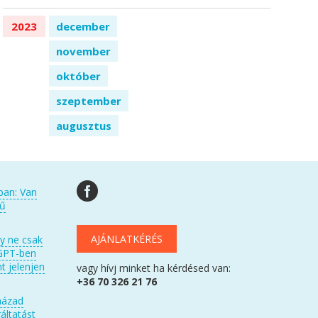
2023
december
november
október
szeptember
augusztus
ban: Van
kű
AJÁNLATKÉRÉS
gy ne csak
GPT-ben
t jelenjen
vagy hívj minket ha kérdésed van:
+36 70 326 21 76
házad
áltatást