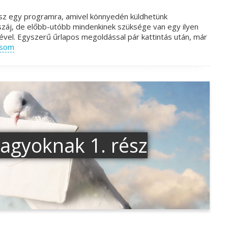
esz egy programra, amivel könnyedén küldhetünk
áj, de előbb-utóbb mindenkinek szüksége van egy ilyen
sével. Egyszerű űrlapos megoldással pár kattintás után, már
asom
nagyoknak 1. rész