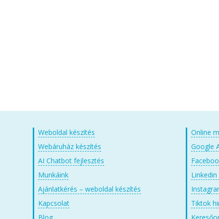
Weboldal készítés
Online m
Webáruház készítés
Google A
AI Chatbot fejlesztés
Facebook
Munkáink
Linkedin
Ajánlatkérés – weboldal készítés
Instagra
Kapcsolat
Tiktok h
Blog
Keresőop