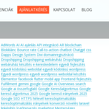
ENCIÁK
AJÁNLATKÉRÉS
KAPCSOLAT
BLOG
AdWords
AI
AI ajánlás
API integráció
AR
blockchain
Blokklánc
Bounce rate
Call-to-action
chatbot
Chatgpt
css
Dapps
Design System
Divi
domainregisztráció
Dropshipping
Dropshipping webáruház
Dropshipping
webáruház készítés
e-kereskedelem
egyedi fejlesztés
egyedi kódolású weboldal
egyedi kódolású wordpress
Egyedi wordpress
egyedi wordpress weboldal készítés
Elementor
facebook
flutter mobil app
Frontend fejlesztés
Fulfillment
gemini
google
Google AI Overviews search
Google ai összefoglaló
Google Keresőalgoritmus
Google
kereső algoritmus 2025
Google kereső irányelvek 2025
Google SEO
HTTPS
hírlevél
keresőoptimalizálás
keresőoptimalizálás irányelvek
konverzió növelés
laravel
linképítés
logótervezés
marketing
Mesterséges