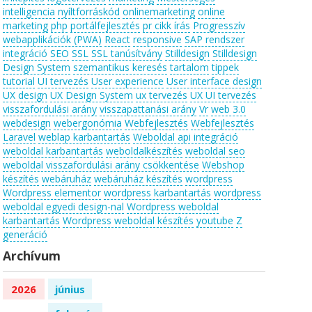
intelligencia
nyíltforráskód
onlinemarketing
online
marketing
php
portálfejlesztés
pr cikk írás
Progresszív
webapplikációk (PWA)
React
responsive
SAP rendszer
integráció
SEO
SSL
SSL tanúsítvány
Stilldesign
Stilldesign
Design System
szemantikus keresés
tartalom
tippek
tutorial
UI tervezés
User experience
User interface design
UX design
UX Design System
ux tervezés
UX UI tervezés
visszafordulási arány
visszapattanási arány
Vr
web 3.0
webdesign
webergonómia
Webfejlesztés
Webfejlesztés
Laravel
weblap karbantartás
Weboldal api integráció
weboldal karbantartás
weboldalkészítés
weboldal seo
weboldal visszafordulási arány csökkentése
Webshop
készítés
webáruház
webáruház készítés
wordpress
Wordpress elementor
wordpress karbantartás
wordpress
weboldal egyedi design-nal
Wordpress weboldal
karbantartás
Wordpress weboldal készítés
youtube
Z
generáció
Archívum
2026
június