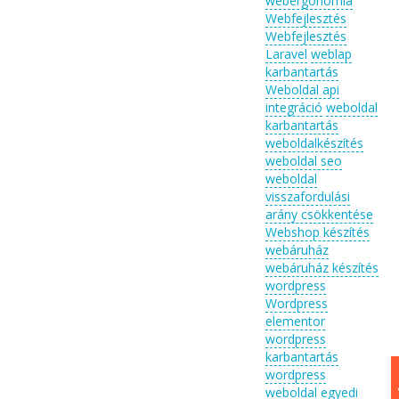
webergonómia
Webfejlesztés
Webfejlesztés
Laravel
weblap
karbantartás
Weboldal api
integráció
weboldal
karbantartás
weboldalkészítés
weboldal seo
weboldal
visszafordulási
arány csökkentése
Webshop készítés
webáruház
webáruház készítés
wordpress
Wordpress
elementor
wordpress
karbantartás
wordpress
weboldal egyedi