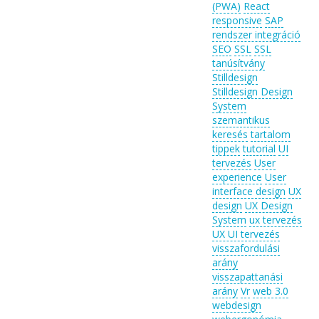
(PWA)
React
responsive
SAP
rendszer integráció
SEO
SSL
SSL
tanúsítvány
Stilldesign
Stilldesign Design
System
szemantikus
keresés
tartalom
tippek
tutorial
UI
tervezés
User
experience
User
interface design
UX
design
UX Design
System
ux tervezés
UX UI tervezés
visszafordulási
arány
visszapattanási
arány
Vr
web 3.0
webdesign