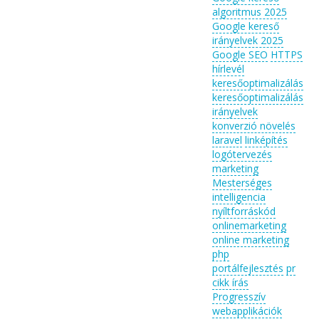
algoritmus 2025
Google kereső
irányelvek 2025
Google SEO
HTTPS
hírlevél
keresőoptimalizálás
keresőoptimalizálás
irányelvek
konverzió növelés
laravel
linképítés
logótervezés
marketing
Mesterséges
intelligencia
nyíltforráskód
onlinemarketing
online marketing
php
portálfejlesztés
pr
cikk írás
Progresszív
webapplikációk