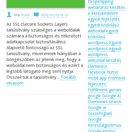
Dropshipping
webáruház készítés
e-kereskedelem
Írta:
mate
Szólj hozzá te is!
egyedi fejlesztés
Az SSL (Secure Sockets Layer)
egyedi kódolású
tanúsítvány szükséges a weboldalak
weboldal
egyedi
számára a biztonságos és titkosított
kódolású
adatkapcsolat biztosításához.
wordpress
Egyedi
Alapvető fontosságú az SSL
wordpress
egyedi
tanúsítvány, mivel ennek hiányában a
wordpress
böngészőben az jelenik meg, hogy a
weboldal készítés
weboldal nem biztonságos és ezért a
Elementor
legtöbb látogató meg sem nyitja.
facebook
flutter
Összeírtuk a tanúsítvány...
Tovább
mobil app
Frontend
olvasom
fejlesztés
Fulfillment
gemini
google
Google AI
Overviews search
Google ai
összefoglaló
Google
Keresőalgoritmus
Google kereső