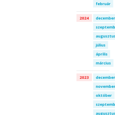
február
2024
decembe
szeptemb
augusztu
július
április
március
2023
decembe
novembe
október
szeptemb
augusztu