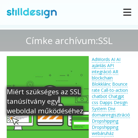
Címke archívum:SSL
AdWords
AI
AI
ajánlás
API
integráció
AR
blockchain
Blokklánc
Bounce
Miért szükséges az SSL
rate
Call-to-action
chatbot
Chatgpt
tanúsítvány egy
css
Dapps
Design
System
Divi
weboldal működéséhez
domainregisztráció
Dropshipping
Dropshipping
webáruház