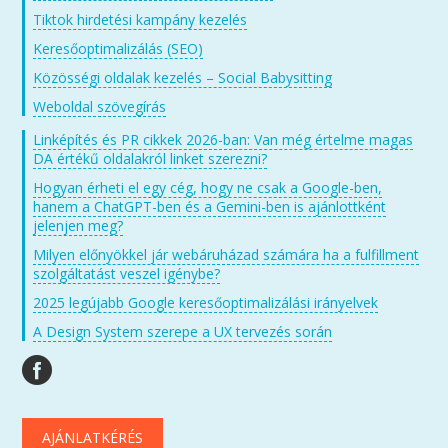
Tiktok hirdetési kampány kezelés
Keresőoptimalizálás (SEO)
Közösségi oldalak kezelés – Social Babysitting
Weboldal szövegírás
Linképítés és PR cikkek 2026-ban: Van még értelme magas
DA értékű oldalakról linket szerezni?
Hogyan érheti el egy cég, hogy ne csak a Google-ben,
hanem a ChatGPT-ben és a Gemini-ben is ajánlottként
jelenjen meg?
Milyen előnyökkel jár webáruházad számára ha a fulfillment
szolgáltatást veszel igénybe?
2025 legújabb Google keresőoptimalizálási irányelvek
A Design System szerepe a UX tervezés során
AJÁNLATKÉRÉS