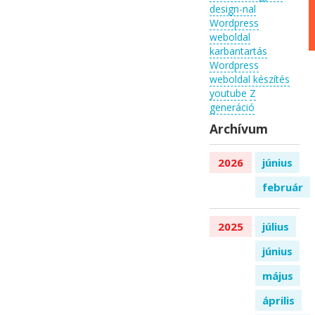
design-nal
Wordpress
weboldal
karbantartás
Wordpress
weboldal készítés
youtube
Z
generáció
Archívum
2026
június
február
2025
július
június
május
április