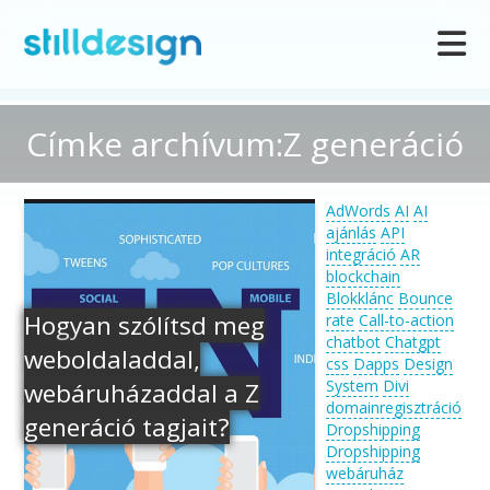
Címke archívum:Z generáció
AdWords
AI
AI
ajánlás
API
integráció
AR
blockchain
Blokklánc
Bounce
Hogyan szólítsd meg
rate
Call-to-action
chatbot
Chatgpt
weboldaladdal,
css
Dapps
Design
System
Divi
webáruházaddal a Z
domainregisztráció
generáció tagjait?
Dropshipping
Dropshipping
webáruház