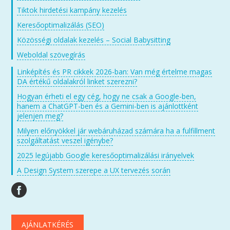
Tiktok hirdetési kampány kezelés
Keresőoptimalizálás (SEO)
Közösségi oldalak kezelés – Social Babysitting
Weboldal szövegírás
Linképítés és PR cikkek 2026-ban: Van még értelme magas
DA értékű oldalakról linket szerezni?
Hogyan érheti el egy cég, hogy ne csak a Google-ben,
hanem a ChatGPT-ben és a Gemini-ben is ajánlottként
jelenjen meg?
Milyen előnyökkel jár webáruházad számára ha a fulfillment
szolgáltatást veszel igénybe?
2025 legújabb Google keresőoptimalizálási irányelvek
A Design System szerepe a UX tervezés során
AJÁNLATKÉRÉS