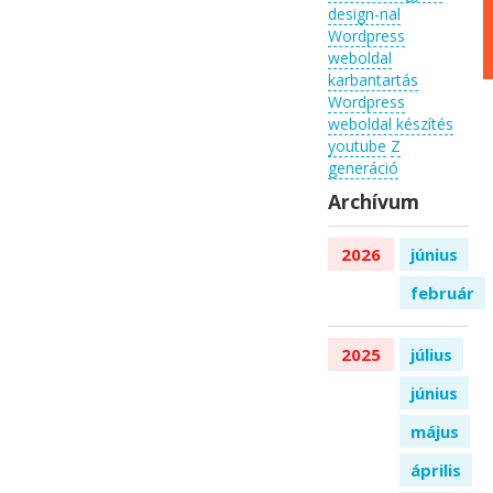
design-nal
Wordpress
weboldal
karbantartás
Wordpress
weboldal készítés
youtube
Z
generáció
Archívum
2026
június
február
2025
július
június
május
április