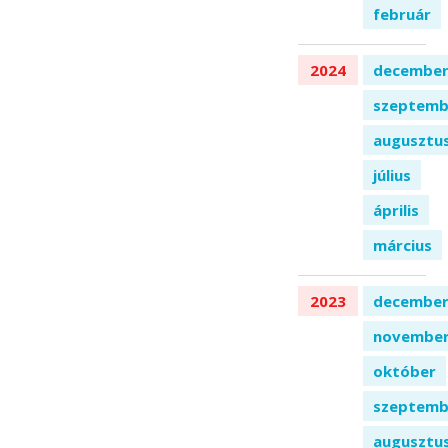
február
2024
decembe
szeptemb
augusztu
július
április
március
2023
decembe
novembe
október
szeptemb
augusztu