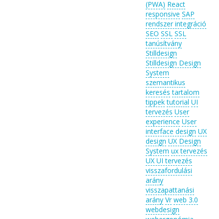
(PWA)
React
responsive
SAP
rendszer integráció
SEO
SSL
SSL
tanúsítvány
Stilldesign
Stilldesign Design
System
szemantikus
keresés
tartalom
tippek
tutorial
UI
tervezés
User
experience
User
interface design
UX
design
UX Design
System
ux tervezés
UX UI tervezés
visszafordulási
arány
visszapattanási
arány
Vr
web 3.0
webdesign