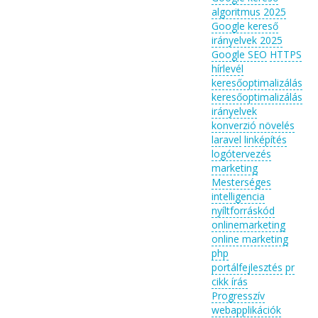
algoritmus 2025
Google kereső
irányelvek 2025
Google SEO
HTTPS
hírlevél
keresőoptimalizálás
keresőoptimalizálás
irányelvek
konverzió növelés
laravel
linképítés
logótervezés
marketing
Mesterséges
intelligencia
nyíltforráskód
onlinemarketing
online marketing
php
portálfejlesztés
pr
cikk írás
Progresszív
webapplikációk