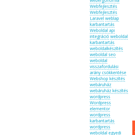
webergonómia
Webfejlesztés
Webfejlesztés
Laravel
weblap
karbantartás
Weboldal api
integráció
weboldal
karbantartás
weboldalkészítés
weboldal seo
weboldal
visszafordulási
arány csökkentése
Webshop készítés
webáruház
webáruház készítés
wordpress
Wordpress
elementor
wordpress
karbantartás
wordpress
weboldal egyedi