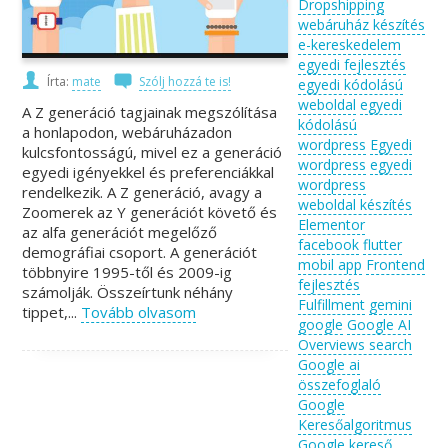
Dropshipping
webáruház készítés
e-kereskedelem
egyedi fejlesztés
Írta:
mate
Szólj hozzá te is!
egyedi kódolású
weboldal
egyedi
A Z generáció tagjainak megszólítása
kódolású
a honlapodon, webáruházadon
wordpress
Egyedi
kulcsfontosságú, mivel ez a generáció
wordpress
egyedi
egyedi igényekkel és preferenciákkal
wordpress
rendelkezik. A Z generáció, avagy a
weboldal készítés
Zoomerek az Y generációt követő és
Elementor
az alfa generációt megelőző
facebook
flutter
demográfiai csoport. A generációt
mobil app
Frontend
többnyire 1995-től és 2009-ig
fejlesztés
számolják. Összeírtunk néhány
Fulfillment
gemini
tippet,...
Tovább olvasom
google
Google AI
Overviews search
Google ai
összefoglaló
Google
Keresőalgoritmus
Google kereső