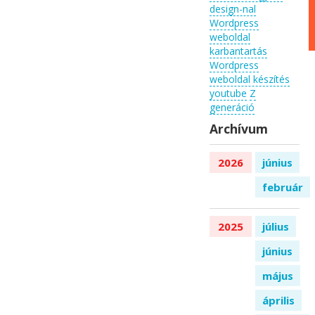
design-nal
Wordpress
weboldal
karbantartás
Wordpress
weboldal készítés
youtube
Z
generáció
Archívum
2026
június
február
2025
július
június
május
április