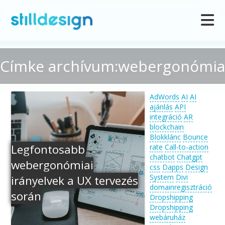
Címke archívum:webergonómia
AdWords
AI
AI
ajánlás
API
integráció
AR
blockchain
Blokklánc
Bounce
Legfontosabb
rate
Call-to-action
chatbot
Chatgpt
webergonómiai
css
Dapps
Design
System
Divi
irányelvek a UX tervezés
domainregisztráció
során
Dropshipping
Dropshipping
webáruház