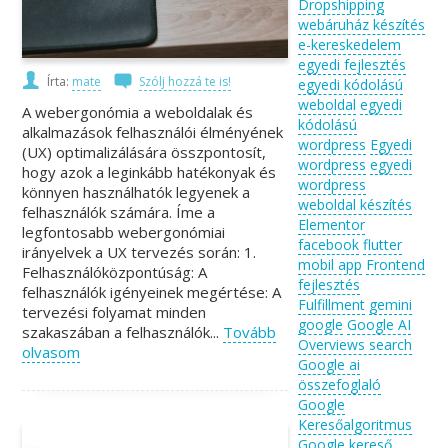
Dropshipping
webáruház készítés
e-kereskedelem
egyedi fejlesztés
Írta:
mate
Szólj hozzá te is!
egyedi kódolású
weboldal
egyedi
A webergonómia a weboldalak és
kódolású
alkalmazások felhasználói élményének
wordpress
Egyedi
(UX) optimalizálására összpontosít,
wordpress
egyedi
hogy azok a leginkább hatékonyak és
wordpress
könnyen használhatók legyenek a
weboldal készítés
felhasználók számára. Íme a
Elementor
legfontosabb webergonómiai
facebook
flutter
irányelvek a UX tervezés során: 1.
mobil app
Frontend
Felhasználóközpontúság: A
fejlesztés
felhasználók igényeinek megértése: A
Fulfillment
gemini
tervezési folyamat minden
google
Google AI
szakaszában a felhasználók...
Tovább
Overviews search
olvasom
Google ai
összefoglaló
Google
Keresőalgoritmus
Google kereső