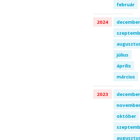
február
2024
decembe
szeptemb
augusztu
július
április
március
2023
decembe
novembe
október
szeptemb
augusztu