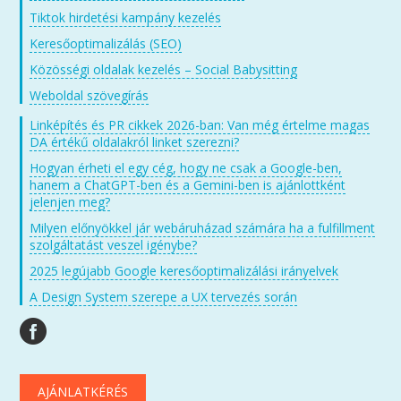
Tiktok hirdetési kampány kezelés
Keresőoptimalizálás (SEO)
Közösségi oldalak kezelés – Social Babysitting
Weboldal szövegírás
Linképítés és PR cikkek 2026-ban: Van még értelme magas
DA értékű oldalakról linket szerezni?
Hogyan érheti el egy cég, hogy ne csak a Google-ben,
hanem a ChatGPT-ben és a Gemini-ben is ajánlottként
jelenjen meg?
Milyen előnyökkel jár webáruházad számára ha a fulfillment
szolgáltatást veszel igénybe?
2025 legújabb Google keresőoptimalizálási irányelvek
A Design System szerepe a UX tervezés során
AJÁNLATKÉRÉS