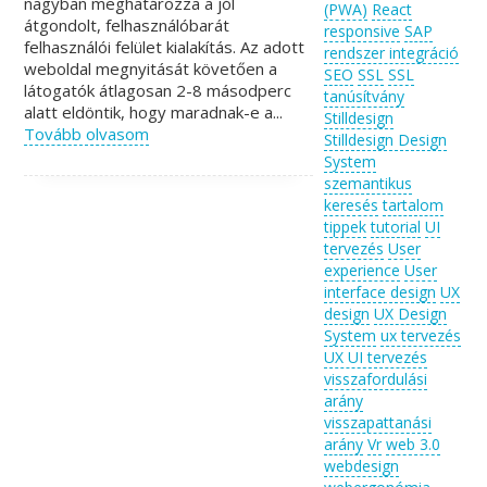
nagyban meghatározza a jól
(PWA)
React
átgondolt, felhasználóbarát
responsive
SAP
felhasználói felület kialakítás. Az adott
rendszer integráció
weboldal megnyitását követően a
SEO
SSL
SSL
látogatók átlagosan 2-8 másodperc
tanúsítvány
alatt eldöntik, hogy maradnak-e a...
Stilldesign
Tovább olvasom
Stilldesign Design
System
szemantikus
keresés
tartalom
tippek
tutorial
UI
tervezés
User
experience
User
interface design
UX
design
UX Design
System
ux tervezés
UX UI tervezés
visszafordulási
arány
visszapattanási
arány
Vr
web 3.0
webdesign