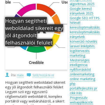
algoritmus 2025
Google kereső
irányelvek 2025
Google SEO
HTTPS
Hogyan segítheti
hírlevél
weboldalad sikereit egy
keresőoptimalizálás
keresőoptimalizálás
jól átgondolt
irányelvek
felhasználói felület
konverzió növelés
laravel
linképítés
logótervezés
marketing
Mesterséges
intelligencia
nyíltforráskód
onlinemarketing
Írta:
mate
Szólj hozzá te is!
online marketing
Hogyan segítheti weboldalad sikereit
php
egy jól átgondolt felhasználói felület
portálfejlesztés
pr
Legyen szó egy egyszerű
cikk írás
cégbemutató weboldalról, komplex
Progresszív
portálról vagy webáruházról, a sikert
webapplikációk