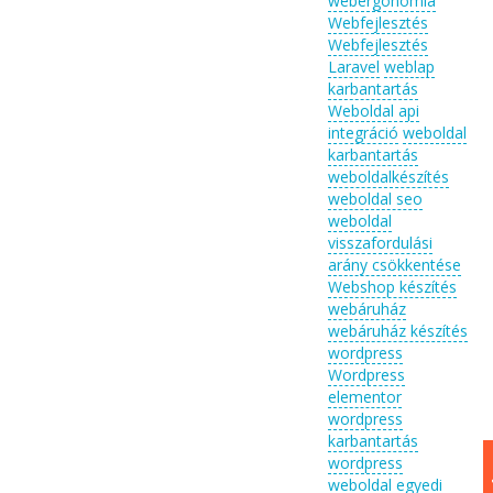
webergonómia
Webfejlesztés
Webfejlesztés
Laravel
weblap
karbantartás
Weboldal api
integráció
weboldal
karbantartás
weboldalkészítés
weboldal seo
weboldal
visszafordulási
arány csökkentése
Webshop készítés
webáruház
webáruház készítés
wordpress
Wordpress
elementor
wordpress
karbantartás
wordpress
weboldal egyedi