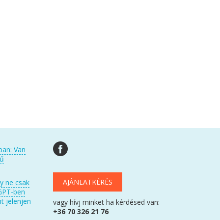
ban: Van
kű
AJÁNLATKÉRÉS
gy ne csak
GPT-ben
t jelenjen
vagy hívj minket ha kérdésed van:
+36 70 326 21 76