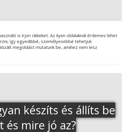
ználó is írjon cikkeket. Az ilyen oldalaknál érdemes lehet
ezni, így egyedibbé, személyesebbé tehetjük
atizált megoldást mutatunk be, amihez nem lesz
an készíts és állíts be
 és mire jó az?