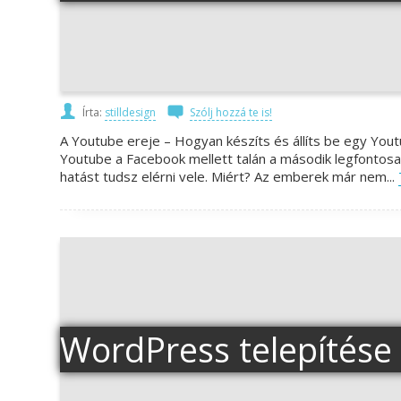
Írta:
stilldesign
Szólj hozzá te is!
A Youtube ereje – Hogyan készíts és állíts be egy Yout
Youtube a Facebook mellett talán a második legfontos
hatást tudsz elérni vele. Miért? Az emberek már nem...
WordPress telepítés