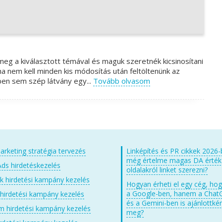
meg a kiválasztott témával és maguk szeretnék kicsinosítani
ha nem kell minden kis módosítás után feltöltenünk az
nben sem szép látvány egy...
Tovább olvasom
arketing stratégia tervezés
Linképítés és PR cikkek 2026-
még értelme magas DA érté
ds hirdetéskezelés
oldalakról linket szerezni?
 hirdetési kampány kezelés
Hogyan érheti el egy cég, ho
a Google-ben, hanem a Chat
 hirdetési kampány kezelés
és a Gemini-ben is ajánlottkén
m hirdetési kampány kezelés
meg?