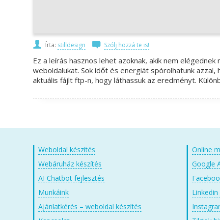
Írta:
stilldesign
Szólj hozzá te is!
Ez a leírás hasznos lehet azoknak, akik nem elégednek 
weboldalukat. Sok időt és energiát spórolhatunk azzal, 
aktuális fájlt ftp-n, hogy láthassuk az eredményt. Külö
Weboldal készítés
Online m
Webáruház készítés
Google A
AI Chatbot fejlesztés
Facebook
Munkáink
Linkedin
Ajánlatkérés – weboldal készítés
Instagra