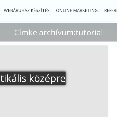
WEBÁRUHÁZ KÉSZÍTÉS
ONLINE MARKETING
REFER
Címke archívum:tutorial
rtikális középre