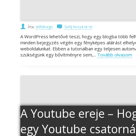
Írta:
stilldesign
Szólj hozzá te is!
A WordPress lehetővé teszi, hogy egy blogba több felhas
minden bejegyzés végén egy fényképes aláírást elhely
weboldalunkat. Ebben a tutorialban egy teljesen autom
szükségünk egy bővítményre sem,...
Tovább olvasom
A Youtube ereje – Hogy
egy Youtube csatornát