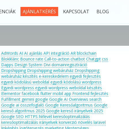
ENCIÁK
AJÁNLATKÉRÉS
KAPCSOLAT
BLOG
AdWords
AI
AI ajánlás
API integráció
AR
blockchain
Blokklánc
Bounce rate
Call-to-action
chatbot
Chatgpt
css
Dapps
Design System
Divi
domainregisztráció
Dropshipping
Dropshipping webáruház
Dropshipping
webáruház készítés
e-kereskedelem
egyedi fejlesztés
egyedi kódolású weboldal
egyedi kódolású wordpress
Egyedi wordpress
egyedi wordpress weboldal készítés
Elementor
facebook
flutter mobil app
Frontend fejlesztés
Fulfillment
gemini
google
Google AI Overviews search
Google ai összefoglaló
Google Keresőalgoritmus
Google
kereső algoritmus 2025
Google kereső irányelvek 2025
Google SEO
HTTPS
hírlevél
keresőoptimalizálás
keresőoptimalizálás irányelvek
konverzió növelés
laravel
linképítés
logótervezés
marketing
Mesterséges