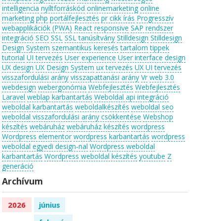
intelligencia
nyíltforráskód
onlinemarketing
online
marketing
php
portálfejlesztés
pr cikk írás
Progresszív
webapplikációk (PWA)
React
responsive
SAP rendszer
integráció
SEO
SSL
SSL tanúsítvány
Stilldesign
Stilldesign
Design System
szemantikus keresés
tartalom
tippek
tutorial
UI tervezés
User experience
User interface design
UX design
UX Design System
ux tervezés
UX UI tervezés
visszafordulási arány
visszapattanási arány
Vr
web 3.0
webdesign
webergonómia
Webfejlesztés
Webfejlesztés
Laravel
weblap karbantartás
Weboldal api integráció
weboldal karbantartás
weboldalkészítés
weboldal seo
weboldal visszafordulási arány csökkentése
Webshop
készítés
webáruház
webáruház készítés
wordpress
Wordpress elementor
wordpress karbantartás
wordpress
weboldal egyedi design-nal
Wordpress weboldal
karbantartás
Wordpress weboldal készítés
youtube
Z
generáció
Archívum
2026
június