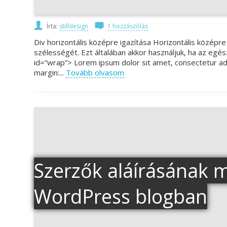
Írta:
stilldesign
1 hozzászólás
Div horizontális középre igazítása Horizontális középr
szélességét. Ezt általában akkor használjuk, ha az egés
id=”wrap”> Lorem ipsum dolor sit amet, consectetur adip
margin:...
Tovább olvasom
Szerzők aláírásának m
WordPress blogban