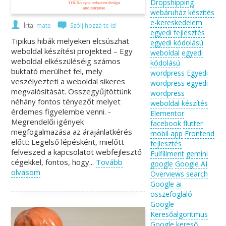
Dropshipping
webáruház készítés
e-kereskedelem
Írta:
mate
Szólj hozzá te is!
egyedi fejlesztés
Tipikus hibák melyeken elcsúszhat
egyedi kódolású
weboldal készítési projekted – Egy
weboldal
egyedi
weboldal elkészüléséig számos
kódolású
buktató merülhet fel, mely
wordpress
Egyedi
veszélyezteti a weboldal sikeres
wordpress
egyedi
megvalósítását. Összegyűjtöttünk
wordpress
néhány fontos tényezőt melyet
weboldal készítés
érdemes figyelembe venni. -
Elementor
Megrendelői igények
facebook
flutter
megfogalmazása az árajánlatkérés
mobil app
Frontend
előtt: Legelső lépésként, mielőtt
fejlesztés
felveszed a kapcsolatot webfejlesztő
Fulfillment
gemini
cégekkel, fontos, hogy...
Tovább
google
Google AI
olvasom
Overviews search
Google ai
összefoglaló
Google
Keresőalgoritmus
Google kereső