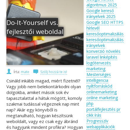
algoritmus 2025
Google kereső
irányelvek 2025
Do-It-Yourself vs.
Google SEO
HTTPS
hírlevél
fejlesztői weboldal
keresőoptimalizálás
keresőoptimalizálás
irányelvek
konverzió növelés
laravel
linképítés
logótervezés
marketing
Írta:
mate
Szólj hozzá te is!
Mesterséges
intelligencia
Csináld inkább magad, miért fizetnél?
nyíltforráskód
Vagy jobb nem belekontárkodni olyan
onlinemarketing
dolgokba, amiket mások sok év
online marketing
tapasztalattal a hátuk mögött, komoly
php
szakmai tudással végeznek nap mint
portálfejlesztés
pr
nap? Akár egy könyvből is
cikk írás
megtanulható, hogyan készítsünk
Progresszív
weboldalt, vagy ez csak egy ábránd
webapplikációk
és hagyjunk mindent profikra? Hogyan