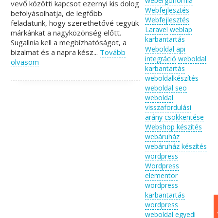
webergonómia
vevő közötti kapcsot ezernyi kis dolog
Webfejlesztés
befolyásolhatja, de legfőbb
Webfejlesztés
feladatunk, hogy szerethetővé tegyük
Laravel
weblap
márkánkat a nagyközönség előtt.
karbantartás
Sugallnia kell a megbízhatóságot, a
Weboldal api
bizalmat és a napra kész...
Tovább
integráció
weboldal
olvasom
karbantartás
weboldalkészítés
weboldal seo
weboldal
visszafordulási
arány csökkentése
Webshop készítés
webáruház
webáruház készítés
wordpress
Wordpress
elementor
wordpress
karbantartás
wordpress
weboldal egyedi