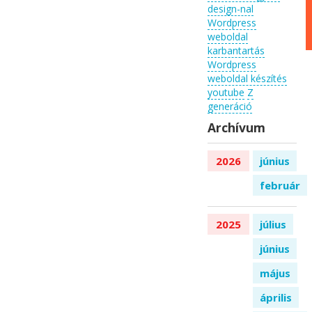
design-nal
Wordpress
weboldal
karbantartás
Wordpress
weboldal készítés
youtube
Z
generáció
Archívum
2026
június
február
2025
július
június
május
április