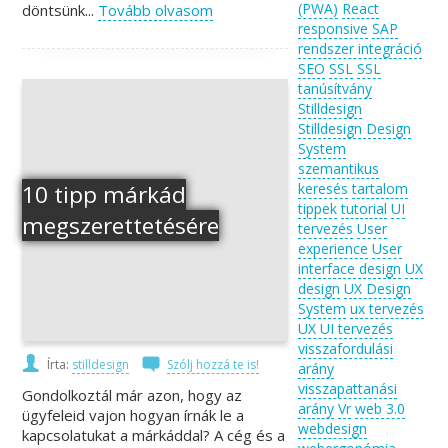
(PWA)
React
döntsünk...
Tovább olvasom
responsive
SAP
rendszer integráció
SEO
SSL
SSL
tanúsítvány
Stilldesign
Stilldesign Design
System
szemantikus
10 tipp márkád
keresés
tartalom
tippek
tutorial
UI
megszerettetésére
tervezés
User
experience
User
interface design
UX
design
UX Design
System
ux tervezés
UX UI tervezés
visszafordulási
Írta:
stilldesign
Szólj hozzá te is!
arány
visszapattanási
Gondolkoztál már azon, hogy az
arány
Vr
web 3.0
ügyfeleid vajon hogyan írnák le a
webdesign
kapcsolatukat a márkáddal? A cég és a