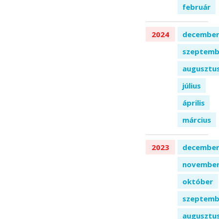
február
2024
decembe
szeptemb
augusztu
július
április
március
2023
decembe
novembe
október
szeptemb
augusztu