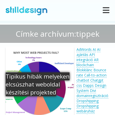
Címke archívum:tippek
AdWords
AI
AI
ajánlás
API
integráció
AR
blockchain
Blokklánc
Bounce
Tipikus hibák melyeken
rate
Call-to-action
chatbot
Chatgpt
elcsúszhat weboldal
css
Dapps
Design
System
Divi
készítési projekted
domainregisztráció
Dropshipping
Dropshipping
webáruház