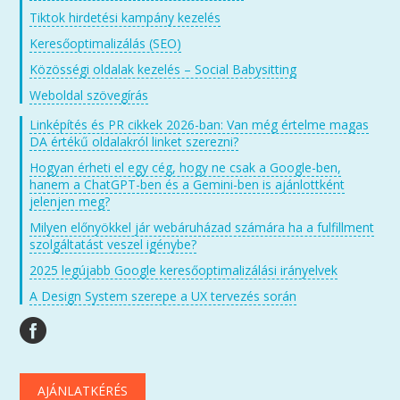
Tiktok hirdetési kampány kezelés
Keresőoptimalizálás (SEO)
Közösségi oldalak kezelés – Social Babysitting
Weboldal szövegírás
Linképítés és PR cikkek 2026-ban: Van még értelme magas
DA értékű oldalakról linket szerezni?
Hogyan érheti el egy cég, hogy ne csak a Google-ben,
hanem a ChatGPT-ben és a Gemini-ben is ajánlottként
jelenjen meg?
Milyen előnyökkel jár webáruházad számára ha a fulfillment
szolgáltatást veszel igénybe?
2025 legújabb Google keresőoptimalizálási irányelvek
A Design System szerepe a UX tervezés során
AJÁNLATKÉRÉS