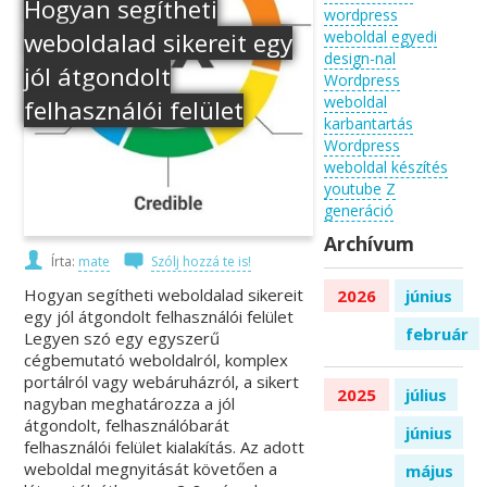
Hogyan segítheti
wordpress
weboldalad sikereit egy
weboldal egyedi
design-nal
jól átgondolt
Wordpress
weboldal
felhasználói felület
karbantartás
Wordpress
weboldal készítés
youtube
Z
generáció
Archívum
Írta:
mate
Szólj hozzá te is!
Hogyan segítheti weboldalad sikereit
2026
június
egy jól átgondolt felhasználói felület
február
Legyen szó egy egyszerű
cégbemutató weboldalról, komplex
portálról vagy webáruházról, a sikert
2025
július
nagyban meghatározza a jól
átgondolt, felhasználóbarát
június
felhasználói felület kialakítás. Az adott
weboldal megnyitását követően a
május