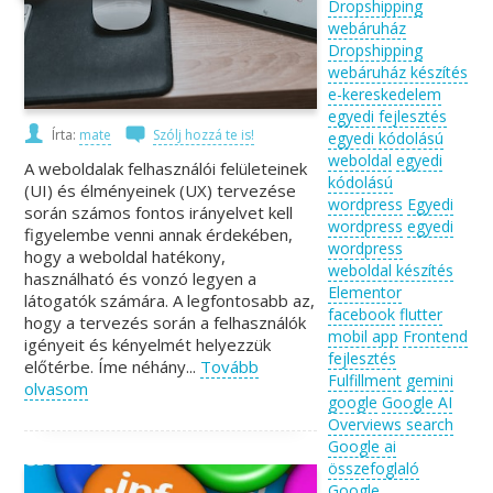
Dropshipping
webáruház
Dropshipping
webáruház készítés
e-kereskedelem
egyedi fejlesztés
Írta:
mate
Szólj hozzá te is!
egyedi kódolású
weboldal
egyedi
A weboldalak felhasználói felületeinek
kódolású
(UI) és élményeinek (UX) tervezése
wordpress
Egyedi
során számos fontos irányelvet kell
wordpress
egyedi
figyelembe venni annak érdekében,
wordpress
hogy a weboldal hatékony,
weboldal készítés
használható és vonzó legyen a
Elementor
látogatók számára. A legfontosabb az,
facebook
flutter
hogy a tervezés során a felhasználók
mobil app
Frontend
igényeit és kényelmét helyezzük
fejlesztés
előtérbe. Íme néhány...
Tovább
Fulfillment
gemini
olvasom
google
Google AI
Overviews search
Google ai
összefoglaló
Google