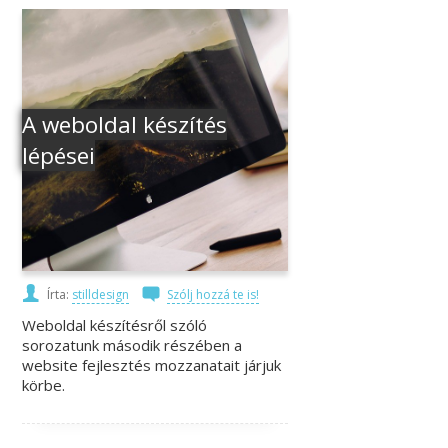
A weboldal készítés
lépései
Írta:
stilldesign
Szólj hozzá te is!
Weboldal készítésről szóló
sorozatunk második részében a
website fejlesztés mozzanatait járjuk
körbe.