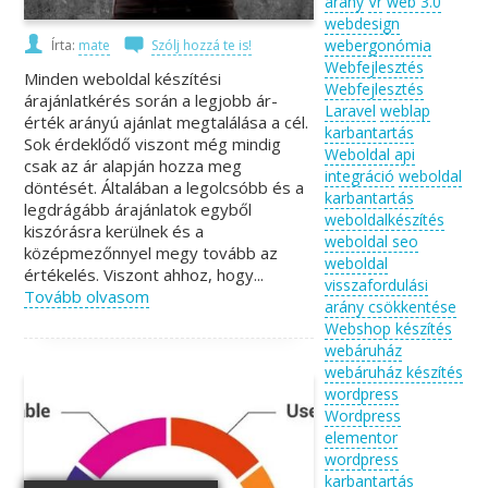
arány
Vr
web 3.0
webdesign
webergonómia
Írta:
mate
Szólj hozzá te is!
Webfejlesztés
Minden weboldal készítési
Webfejlesztés
árajánlatkérés során a legjobb ár-
Laravel
weblap
érték arányú ajánlat megtalálása a cél.
karbantartás
Sok érdeklődő viszont még mindig
Weboldal api
csak az ár alapján hozza meg
integráció
weboldal
döntését. Általában a legolcsóbb és a
karbantartás
legdrágább árajánlatok egyből
weboldalkészítés
kiszórásra kerülnek és a
weboldal seo
középmezőnnyel megy tovább az
weboldal
értékelés. Viszont ahhoz, hogy...
visszafordulási
Tovább olvasom
arány csökkentése
Webshop készítés
webáruház
webáruház készítés
wordpress
Wordpress
elementor
wordpress
karbantartás