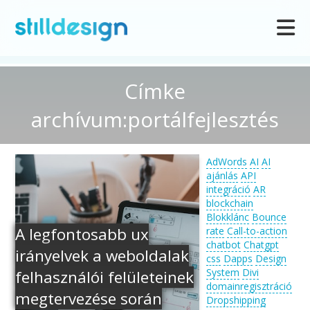
Címke
archívum:portálfejlesztés
AdWords
AI
AI
ajánlás
API
integráció
AR
blockchain
Blokklánc
Bounce
A legfontosabb ux
rate
Call-to-action
chatbot
Chatgpt
irányelvek a weboldalak
css
Dapps
Design
System
Divi
felhasználói felületeinek
domainregisztráció
megtervezése során
Dropshipping