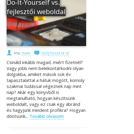
Do-It-Yourself vs.
fejlesztői weboldal
Írta:
mate
Szólj hozzá te is!
Csináld inkább magad, miért fizetnél?
Vagy jobb nem belekontárkodni olyan
dolgokba, amiket mások sok év
tapasztalattal a hátuk mögött, komoly
szakmai tudással végeznek nap mint
nap? Akár egy könyvből is
megtanulható, hogyan készítsünk
weboldalt, vagy ez csak egy ábránd
és hagyjunk mindent profikra? Hogyan
döntsünk...
Tovább olvasom