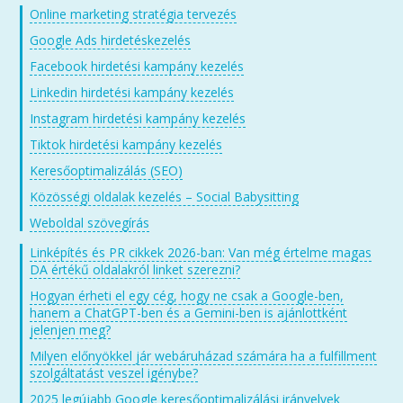
Online marketing stratégia tervezés
Google Ads hirdetéskezelés
Facebook hirdetési kampány kezelés
Linkedin hirdetési kampány kezelés
Instagram hirdetési kampány kezelés
Tiktok hirdetési kampány kezelés
Keresőoptimalizálás (SEO)
Közösségi oldalak kezelés – Social Babysitting
Weboldal szövegírás
Linképítés és PR cikkek 2026-ban: Van még értelme magas
DA értékű oldalakról linket szerezni?
Hogyan érheti el egy cég, hogy ne csak a Google-ben,
hanem a ChatGPT-ben és a Gemini-ben is ajánlottként
jelenjen meg?
Milyen előnyökkel jár webáruházad számára ha a fulfillment
szolgáltatást veszel igénybe?
2025 legújabb Google keresőoptimalizálási irányelvek