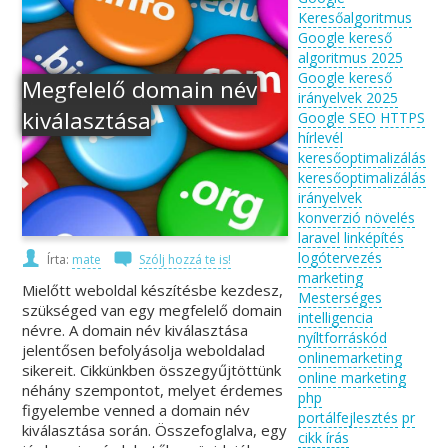
Keresőalgoritmus
Google kereső
algoritmus 2025
Google kereső
Megfelelő domain név
irányelvek 2025
kiválasztása
Google SEO
HTTPS
hírlevél
keresőoptimalizálás
keresőoptimalizálás
irányelvek
konverzió növelés
laravel
linképítés
logótervezés
Írta:
mate
Szólj hozzá te is!
marketing
Mielőtt weboldal készítésbe kezdesz,
Mesterséges
szükséged van egy megfelelő domain
intelligencia
névre. A domain név kiválasztása
nyíltforráskód
jelentősen befolyásolja weboldalad
onlinemarketing
sikereit. Cikkünkben összegyűjtöttünk
online marketing
néhány szempontot, melyet érdemes
php
figyelembe venned a domain név
portálfejlesztés
pr
kiválasztása során. Összefoglalva, egy
cikk írás