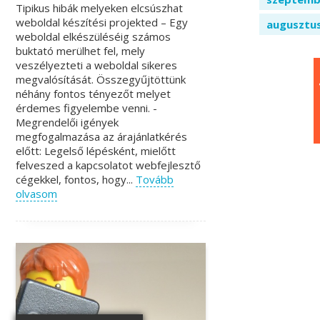
Tipikus hibák melyeken elcsúszhat
weboldal készítési projekted – Egy
augusztu
weboldal elkészüléséig számos
buktató merülhet fel, mely
veszélyezteti a weboldal sikeres
megvalósítását. Összegyűjtöttünk
néhány fontos tényezőt melyet
érdemes figyelembe venni. -
Megrendelői igények
megfogalmazása az árajánlatkérés
előtt: Legelső lépésként, mielőtt
felveszed a kapcsolatot webfejlesztő
cégekkel, fontos, hogy...
Tovább
olvasom