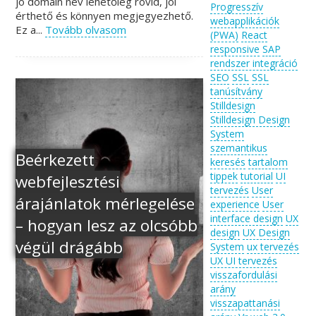
jó domain név lehetőleg rövid, jól
Progresszív
érthető és könnyen megjegyezhető.
webapplikációk
Ez a...
Tovább olvasom
(PWA)
React
responsive
SAP
rendszer integráció
SEO
SSL
SSL
tanúsítvány
Stilldesign
Stilldesign Design
System
szemantikus
Beérkezett
keresés
tartalom
tippek
tutorial
UI
webfejlesztési
tervezés
User
árajánlatok mérlegelése
experience
User
interface design
UX
– hogyan lesz az olcsóbb
design
UX Design
végül drágább
System
ux tervezés
UX UI tervezés
visszafordulási
arány
visszapattanási