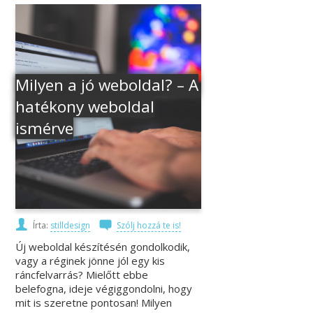
Milyen a jó weboldal? – A
hatékony weboldal
ismérve
Írta:
stilldesign
Szólj hozzá te is!
Új weboldal készítésén gondolkodik,
vagy a réginek jönne jól egy kis
ráncfelvarrás? Mielőtt ebbe
belefogna, ideje végiggondolni, hogy
mit is szeretne pontosan! Milyen