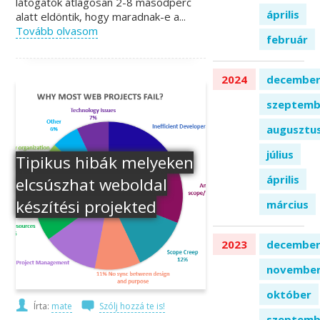
látogatók átlagosan 2-8 másodperc
április
alatt eldöntik, hogy maradnak-e a...
Tovább olvasom
február
2024
decembe
szeptemb
augusztu
július
Tipikus hibák melyeken
április
elcsúszhat weboldal
készítési projekted
március
2023
decembe
novembe
október
Írta:
mate
Szólj hozzá te is!
szeptemb