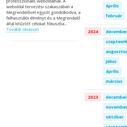
professzionális weboldalnak. A
április
weboldal tervezési szakaszában a
Megrendelővel együtt gondolkodva, a
február
felhasználói élményt és a Megrendelő
által kitűzött célokat fókuszba...
Tovább olvasom
2024
decembe
szeptemb
augusztu
július
április
március
2023
decembe
novembe
október
szeptemb