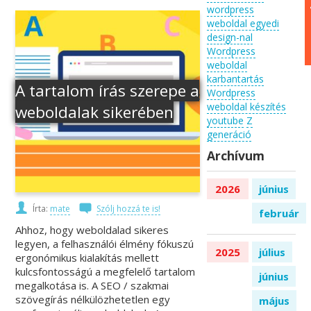
wordpress
weboldal egyedi
design-nal
Wordpress
weboldal
karbantartás
A tartalom írás szerepe a
Wordpress
weboldal készítés
weboldalak sikerében
youtube
Z
generáció
Archívum
2026
június
Írta:
mate
Szólj hozzá te is!
február
Ahhoz, hogy weboldalad sikeres
legyen, a felhasználói élmény fókuszú
2025
július
ergonómikus kialakítás mellett
kulcsfontosságú a megfelelő tartalom
június
megalkotása is. A SEO / szakmai
szövegírás nélkülözhetetlen egy
május