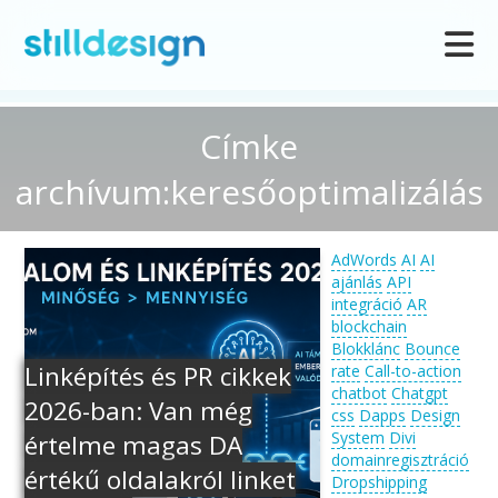
Címke
archívum:keresőoptimalizálás
AdWords
AI
AI
ajánlás
API
integráció
AR
blockchain
Blokklánc
Bounce
Linképítés és PR cikkek
rate
Call-to-action
chatbot
Chatgpt
2026-ban: Van még
css
Dapps
Design
System
Divi
értelme magas DA
domainregisztráció
értékű oldalakról linket
Dropshipping