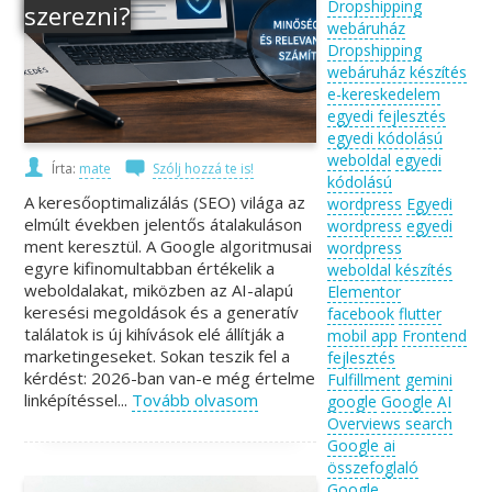
Dropshipping
szerezni?
webáruház
Dropshipping
webáruház készítés
e-kereskedelem
egyedi fejlesztés
egyedi kódolású
weboldal
egyedi
Írta:
mate
Szólj hozzá te is!
kódolású
A keresőoptimalizálás (SEO) világa az
wordpress
Egyedi
elmúlt években jelentős átalakuláson
wordpress
egyedi
ment keresztül. A Google algoritmusai
wordpress
egyre kifinomultabban értékelik a
weboldal készítés
weboldalakat, miközben az AI-alapú
Elementor
keresési megoldások és a generatív
facebook
flutter
találatok is új kihívások elé állítják a
mobil app
Frontend
marketingeseket. Sokan teszik fel a
fejlesztés
kérdést: 2026-ban van-e még értelme
Fulfillment
gemini
linképítéssel...
Tovább olvasom
google
Google AI
Overviews search
Google ai
összefoglaló
Google