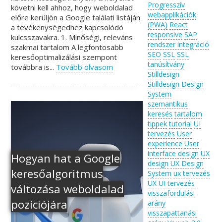
Progresszív
követni kell ahhoz, hogy weboldalad
webapplikációk
előre kerüljön a Google találati listáján
(PWA)
React
a tevékenységedhez kapcsolódó
responsive
SAP
kulcsszavakra. 1. Minőségi, releváns
rendszer integráció
szakmai tartalom A legfontosabb
SEO
SSL
SSL
keresőoptimalizálási szempont
tanúsítvány
továbbra is...
Tovább olvasom
Stilldesign
Stilldesign Design
System
szemantikus
keresés
tartalom
tippek
tutorial
UI
tervezés
User
experience
User
interface design
UX
Hogyan hat a Google
design
UX Design
keresőalgoritmus
System
ux tervezés
UX UI tervezés
változása weboldalad
visszafordulási
pozíciójára
arány
visszapattanási