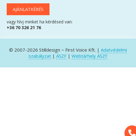
AJÁNLATKÉRÉS
vagy hívj minket ha kérdésed van:
+36 70 326 21 76
© 2007-2026 Stilldesign ~ First Voice Kft. |
Adatvédelmi
szabályzat
|
ÁSZF
|
Webtárhely ÁSZF