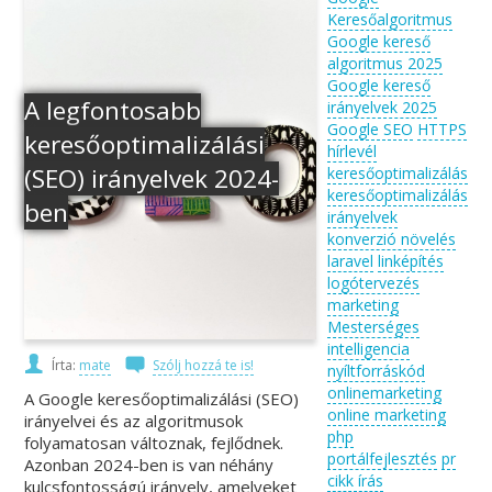
Keresőalgoritmus
Google kereső
algoritmus 2025
Google kereső
A legfontosabb
irányelvek 2025
Google SEO
HTTPS
keresőoptimalizálási
hírlevél
(SEO) irányelvek 2024-
keresőoptimalizálás
keresőoptimalizálás
ben
irányelvek
konverzió növelés
laravel
linképítés
logótervezés
marketing
Mesterséges
intelligencia
Írta:
mate
Szólj hozzá te is!
nyíltforráskód
onlinemarketing
A Google keresőoptimalizálási (SEO)
online marketing
irányelvei és az algoritmusok
php
folyamatosan változnak, fejlődnek.
portálfejlesztés
pr
Azonban 2024-ben is van néhány
cikk írás
kulcsfontosságú irányelv, amelyeket