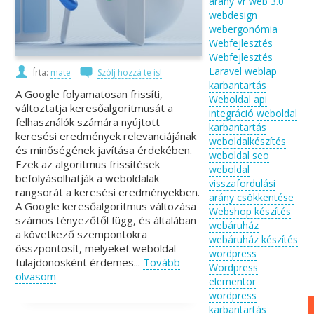
arány
Vr
web 3.0
webdesign
webergonómia
Webfejlesztés
Webfejlesztés
Laravel
weblap
Írta:
mate
Szólj hozzá te is!
karbantartás
A Google folyamatosan frissíti,
Weboldal api
változtatja keresőalgoritmusát a
integráció
weboldal
felhasználók számára nyújtott
karbantartás
keresési eredmények relevanciájának
weboldalkészítés
és minőségének javítása érdekében.
weboldal seo
Ezek az algoritmus frissítések
weboldal
befolyásolhatják a weboldalak
visszafordulási
rangsorát a keresési eredményekben.
arány csökkentése
A Google keresőalgoritmus változása
Webshop készítés
számos tényezőtől függ, és általában
webáruház
a következő szempontokra
webáruház készítés
összpontosít, melyeket weboldal
wordpress
tulajdonosként érdemes...
Tovább
Wordpress
olvasom
elementor
wordpress
karbantartás