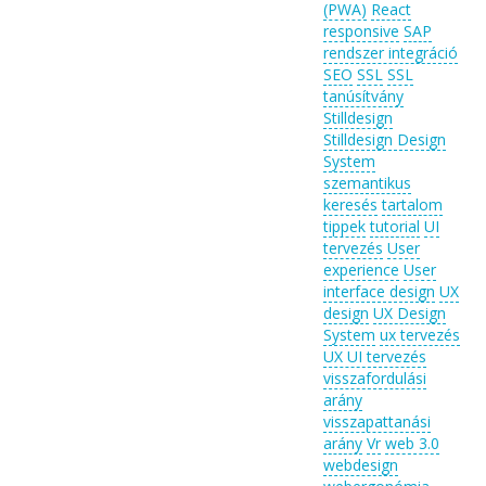
(PWA)
React
responsive
SAP
rendszer integráció
SEO
SSL
SSL
tanúsítvány
Stilldesign
Stilldesign Design
System
szemantikus
keresés
tartalom
tippek
tutorial
UI
tervezés
User
experience
User
interface design
UX
design
UX Design
System
ux tervezés
UX UI tervezés
visszafordulási
arány
visszapattanási
arány
Vr
web 3.0
webdesign