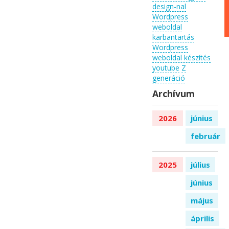
design-nal
Wordpress
weboldal
karbantartás
Wordpress
weboldal készítés
youtube
Z
generáció
Archívum
2026
június
február
2025
július
június
május
április