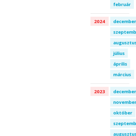
február
2024
decembe
szeptemb
augusztu
július
április
március
2023
decembe
novembe
október
szeptemb
augusztu