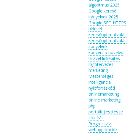
algoritmus 2025
Google kereső
irányelvek 2025
Google SEO
HTTPS
hírlevél
keresőoptimalizálás
keresőoptimalizálás
irányelvek
konverzió növelés
laravel
linképítés
logótervezés
marketing
Mesterséges
intelligencia
nyíltforráskód
onlinemarketing
online marketing
php
portálfejlesztés
pr
cikk írás
Progresszív
webapplikációk