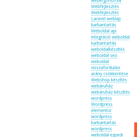
webergonómia
Webfejlesztés
Webfejlesztés
Laravel
weblap
karbantartás
Weboldal api
integráció
weboldal
karbantartás
weboldalkészítés
weboldal seo
weboldal
visszafordulási
arány csökkentése
Webshop készítés
webáruház
webáruház készítés
wordpress
Wordpress
elementor
wordpress
karbantartás
wordpress
weboldal egyedi