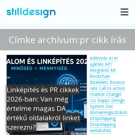
Címke archívum:pr cikk írás
AdWords
AI
AI
ajánlás
API
integráció
AR
blockchain
Blokklánc
Bounce
Linképítés és PR cikkek
rate
Call-to-action
chatbot
Chatgpt
2026-ban: Van még
css
Dapps
Design
System
Divi
értelme magas DA
domainregisztráció
értékű oldalakról linket
Dropshipping
Dropshipping
szerezni?
webáruház