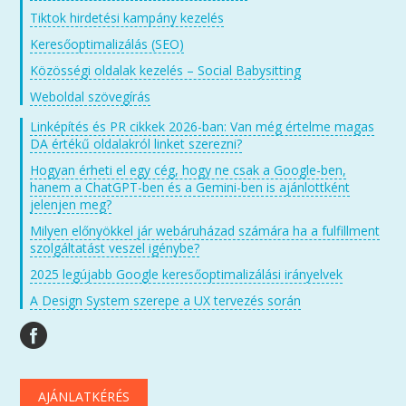
Tiktok hirdetési kampány kezelés
Keresőoptimalizálás (SEO)
Közösségi oldalak kezelés – Social Babysitting
Weboldal szövegírás
Linképítés és PR cikkek 2026-ban: Van még értelme magas
DA értékű oldalakról linket szerezni?
Hogyan érheti el egy cég, hogy ne csak a Google-ben,
hanem a ChatGPT-ben és a Gemini-ben is ajánlottként
jelenjen meg?
Milyen előnyökkel jár webáruházad számára ha a fulfillment
szolgáltatást veszel igénybe?
2025 legújabb Google keresőoptimalizálási irányelvek
A Design System szerepe a UX tervezés során
AJÁNLATKÉRÉS