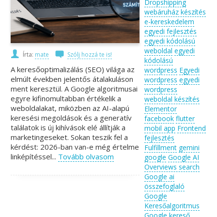
Dropshipping
webáruház készítés
e-kereskedelem
egyedi fejlesztés
egyedi kódolású
weboldal
egyedi
Írta:
mate
Szólj hozzá te is!
kódolású
A keresőoptimalizálás (SEO) világa az
wordpress
Egyedi
elmúlt években jelentős átalakuláson
wordpress
egyedi
ment keresztül. A Google algoritmusai
wordpress
egyre kifinomultabban értékelik a
weboldal készítés
weboldalakat, miközben az AI-alapú
Elementor
keresési megoldások és a generatív
facebook
flutter
találatok is új kihívások elé állítják a
mobil app
Frontend
marketingeseket. Sokan teszik fel a
fejlesztés
kérdést: 2026-ban van-e még értelme
Fulfillment
gemini
linképítéssel...
Tovább olvasom
google
Google AI
Overviews search
Google ai
összefoglaló
Google
Keresőalgoritmus
Google kereső