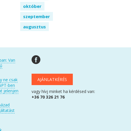
október
szeptember
augusztus
ban: Van
kű
AJÁNLATKÉRÉS
gy ne csak
GPT-ben
t jelenjen
vagy hívj minket ha kérdésed van:
+36 70 326 21 76
házad
áltatást
k