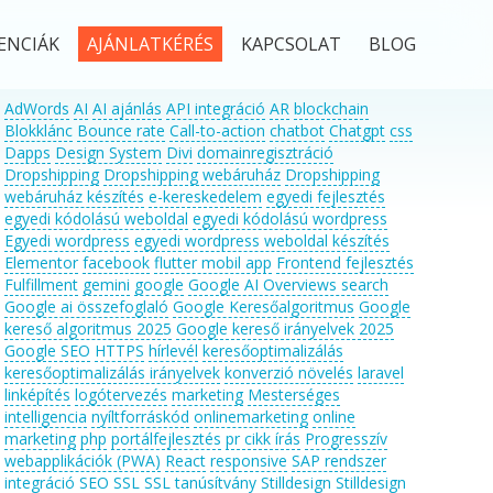
ENCIÁK
AJÁNLATKÉRÉS
KAPCSOLAT
BLOG
AdWords
AI
AI ajánlás
API integráció
AR
blockchain
Blokklánc
Bounce rate
Call-to-action
chatbot
Chatgpt
css
Dapps
Design System
Divi
domainregisztráció
Dropshipping
Dropshipping webáruház
Dropshipping
webáruház készítés
e-kereskedelem
egyedi fejlesztés
egyedi kódolású weboldal
egyedi kódolású wordpress
Egyedi wordpress
egyedi wordpress weboldal készítés
Elementor
facebook
flutter mobil app
Frontend fejlesztés
Fulfillment
gemini
google
Google AI Overviews search
Google ai összefoglaló
Google Keresőalgoritmus
Google
kereső algoritmus 2025
Google kereső irányelvek 2025
Google SEO
HTTPS
hírlevél
keresőoptimalizálás
keresőoptimalizálás irányelvek
konverzió növelés
laravel
linképítés
logótervezés
marketing
Mesterséges
intelligencia
nyíltforráskód
onlinemarketing
online
marketing
php
portálfejlesztés
pr cikk írás
Progresszív
webapplikációk (PWA)
React
responsive
SAP rendszer
integráció
SEO
SSL
SSL tanúsítvány
Stilldesign
Stilldesign