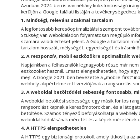
Azonban 2024-ben is van néhány kulcsfontosságú iránye
kerüljön a Google találati listáján a tevékenységedhez 
1. Minőségi, releváns szakmai tartalom
A legfontosabb keresőoptimalizálási szempont továbbra
Szükség van weboldaladon folyamatosan megújuló infor
számára valódi értéket jelent. A Google a tartalom min
tartalom hosszát, mélységét, egyediségét és írásminő
2. A reszponzív, mobil eszközökre optimalizált we
Napjainkban a felhasználók legnagyobb része már nem 
eszközöket használ. Emiatt elengedhetetlen, hogy egy
meg. A Google 2021-ben bevezette a „mobile-first” index
webhely alapértelmezett verziójának a rangsorolás sor
3. A weboldal betöltődési sebesség fontosabb, mi
A weboldal betöltési sebessége egy másik fontos rang
rangsorolást kapnak a keresőmotorokban, és a látogatók 
betöltése. Számos tényező befolyásolhatja a webhely 
weboldal kódolásának méretét és a képek méretének op
4. A HTTPS elengedhetetlen
A HTTPS egy biztonsági protokoll, amely titkosítja az 