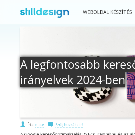
WEBOLDAL KÉSZÍTÉS
A legfontosabb kereső
irányelvek 2024-ben
Írta:
mate
Szólj hozzá te is!
A Google keresőoptimalizálási (SEO) irányelvei és az a