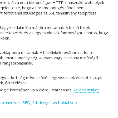
lyeket, és a nem biztonságos HTTP-t használó webhelyek
 bejelentette, hogy a Chrome böngészőben nem
 feltétlenül szükséges az SSL tanúsítvány telepítése.
 egyik oldaláról a másikra mutatnak. A belső linkek
szerkezetét és az egyes oldalak fontosságát. Fontos, hogy
ekben.
 weblapodra mutatnak. A backlinkek továbbra is fontos
bb, mint a mennyiség. A spam vagy alacsony minőségű
a rangsorolásának.
gy adott cég milyen közösségi visszajelzéseket kap, pl.
k, értékelések.
oogle keresőben való előrejuttatásához,
keress minket
s irányelvek
,
SEO
,
Stilldesign
,
weboldal seo