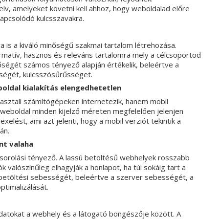
lv, amelyeket követni kell ahhoz, hogy weboldalad előre
kapcsolódó kulcsszavakra.
 is a kiváló minőségű szakmai tartalom létrehozása.
matív, hasznos és releváns tartalomra mely a célcsoportod
őségét számos tényező alapján értékelik, beleértve a
ségét, kulcsszósűrűsséget.
boldal kialakítás elengedhetetlen
asztali számítógépeken internetezik, hanem mobil
 weboldal minden kijelző méreten megfelelően jelenjen
elést, ami azt jelenti, hogy a mobil verziót tekintik a
án.
nt valaha
sorolási tényező. A lassú betöltésű webhelyek rosszabb
valószínűleg elhagyják a honlapot, ha túl sokáig tart a
betöltési sebességét, beleértve a szerver sebességét, a
timalizálását.
adatokat a webhely és a látogató böngészője között. A