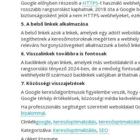
Google előnyben részesíti a
HTTPS
-t használó webhe
rosszabb rangsorolást kaphatnak. 2018 óta a Google
biztonságosként jelöli a nem HTTPS-webhelyeket, ezért
5. A belső linkek alkalmazása
A belső linkek azok a linkek, amelyek egy adott weboldal
segíthetnek a keresőmotoroknak megérteni a webhely 
releváns horgonyszövegeket alkalmazzunk a belső link
6. Visszalinkek továbbra is fontosak
A backlinkek olyan linkek, amelyek más weboldalakról a
rangsorolási tényező 2024-ben, de a minőség fontosa
webhelyekről származó backlinkek valójában árthatnak 
7. Közösségi visszajelzések
A Google keresőalgoritmusok figyelembe veszik, hogy e
Google térkép értékelések, közösségi média kedvelése
Ha professzionális segítséget szeretnél weboldalad G
bizalommal
.
Címkék
google
,
keresőoptimalizálás
,
keresőoptimalizálá
Kategorizálva:
Keresőoptimalizálás
,
SEO
A cikket írta:mate