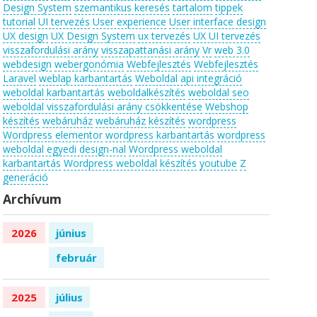
Design System
szemantikus keresés
tartalom
tippek
tutorial
UI tervezés
User experience
User interface design
UX design
UX Design System
ux tervezés
UX UI tervezés
visszafordulási arány
visszapattanási arány
Vr
web 3.0
webdesign
webergonómia
Webfejlesztés
Webfejlesztés
Laravel
weblap karbantartás
Weboldal api integráció
weboldal karbantartás
weboldalkészítés
weboldal seo
weboldal visszafordulási arány csökkentése
Webshop
készítés
webáruház
webáruház készítés
wordpress
Wordpress elementor
wordpress karbantartás
wordpress
weboldal egyedi design-nal
Wordpress weboldal
karbantartás
Wordpress weboldal készítés
youtube
Z
generáció
Archívum
2026
június
február
2025
július