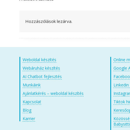
Hozzászólások lezárva.
Weboldal készítés
Online m
Webáruház készítés
Google A
AI Chatbot fejlesztés
Facebook
Munkáink
Linkedin
Ajánlatkérés – weboldal készítés
Instagra
Kapcsolat
Tiktok h
Blog
Keresőop
Karrier
Közösség
Babysitt