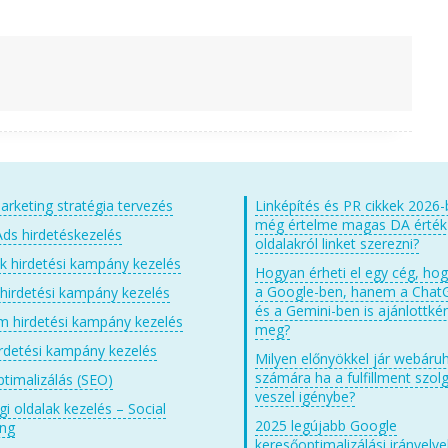
arketing stratégia tervezés
Linképítés és PR cikkek 2026-
még értelme magas DA érté
ds hirdetéskezelés
oldalakról linket szerezni?
 hirdetési kampány kezelés
Hogyan érheti el egy cég, ho
a Google-ben, hanem a Chat
 hirdetési kampány kezelés
és a Gemini-ben is ajánlottkén
m hirdetési kampány kezelés
meg?
irdetési kampány kezelés
Milyen előnyökkel jár webáru
számára ha a fulfillment szolg
timalizálás (SEO)
veszel igénybe?
i oldalak kezelés – Social
2025 legújabb Google
ing
keresőoptimalizálási irányelve