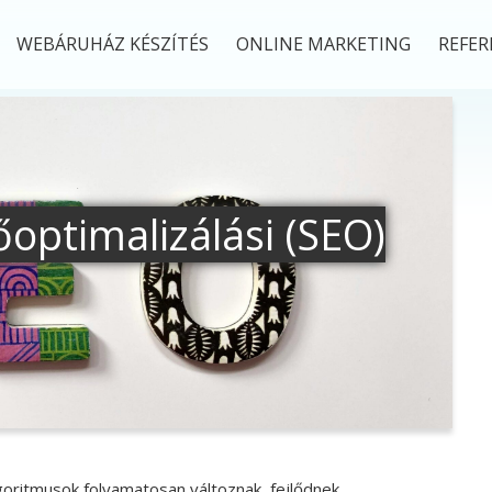
WEBÁRUHÁZ KÉSZÍTÉS
ONLINE MARKETING
REFER
optimalizálási (SEO)
lgoritmusok folyamatosan változnak, fejlődnek.