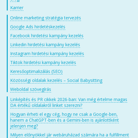
Karrier
Online marketing stratégia tervezés
Google Ads hirdetéskezelés
Facebook hirdetési kampány kezelés
Linkedin hirdetési kampány kezelés
Instagram hirdetési kampány kezelés
Tiktok hirdetési kampány kezelés
Keresőoptimalizálás (SEO)
Közösségi oldalak kezelés – Social Babysitting
Weboldal szövegírás
Linképítés és PR cikkek 2026-ban: Van még értelme magas
DA értékű oldalakról linket szerezni?
Hogyan érheti el egy cég, hogy ne csak a Google-ben,
hanem a ChatGPT-ben és a Gemini-ben is ajánlottként
jelenjen meg?
Milyen előnyökkel jár webáruházad számára ha a fulfillment