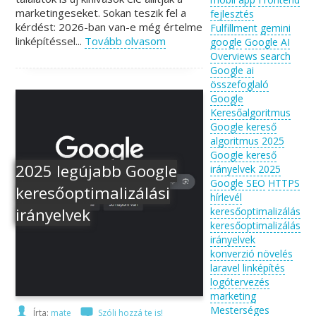
marketingeseket. Sokan teszik fel a
fejlesztés
kérdést: 2026-ban van-e még értelme
Fulfillment
gemini
linképítéssel...
Tovább olvasom
google
Google AI
Overviews search
Google ai
összefoglaló
Google
Keresőalgoritmus
Google kereső
algoritmus 2025
Google kereső
2025 legújabb Google
irányelvek 2025
Google SEO
HTTPS
keresőoptimalizálási
hírlevél
irányelvek
keresőoptimalizálás
keresőoptimalizálás
irányelvek
konverzió növelés
laravel
linképítés
logótervezés
marketing
Mesterséges
Írta:
mate
Szólj hozzá te is!