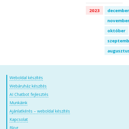
2023
decembe
novembe
október
szeptemb
augusztu
Weboldal készítés
Webáruház készítés
AI Chatbot fejlesztés
Munkáink
Ajánlatkérés – weboldal készítés
Kapcsolat
Blog