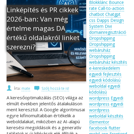
Blokklánc
Bounce
Linképítés és PR cikkek
rate
Call-to-action
chatbot
Chatgpt
2026-ban: Van még
css
Dapps
Design
System
Divi
értelme magas DA
domainregisztráció
értékű oldalakról linket
Dropshipping
Dropshipping
szerezni?
webáruház
Dropshipping
webáruház készítés
e-kereskedelem
egyedi fejlesztés
egyedi kódolású
weboldal
egyedi
Írta:
mate
Szólj hozzá te is!
kódolású
A keresőoptimalizálás (SEO) világa az
wordpress
Egyedi
elmúlt években jelentős átalakuláson
wordpress
egyedi
ment keresztül. A Google algoritmusai
wordpress
egyre kifinomultabban értékelik a
weboldal készítés
weboldalakat, miközben az AI-alapú
Elementor
keresési megoldások és a generatív
facebook
flutter
találatok is új kihívások elé állítják a
mobil app
Frontend