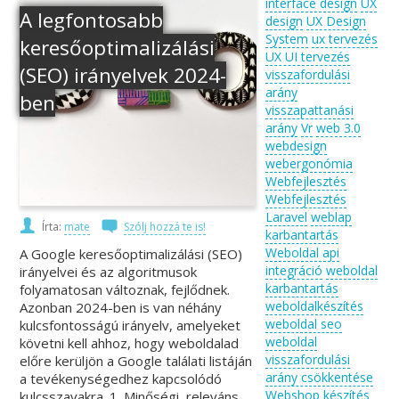
interface design
UX
A legfontosabb
design
UX Design
System
ux tervezés
keresőoptimalizálási
UX UI tervezés
(SEO) irányelvek 2024-
visszafordulási
arány
ben
visszapattanási
arány
Vr
web 3.0
webdesign
webergonómia
Webfejlesztés
Webfejlesztés
Laravel
weblap
Írta:
mate
Szólj hozzá te is!
karbantartás
Weboldal api
A Google keresőoptimalizálási (SEO)
integráció
weboldal
irányelvei és az algoritmusok
karbantartás
folyamatosan változnak, fejlődnek.
weboldalkészítés
Azonban 2024-ben is van néhány
weboldal seo
kulcsfontosságú irányelv, amelyeket
weboldal
követni kell ahhoz, hogy weboldalad
visszafordulási
előre kerüljön a Google találati listáján
arány csökkentése
a tevékenységedhez kapcsolódó
Webshop készítés
kulcsszavakra. 1. Minőségi, releváns