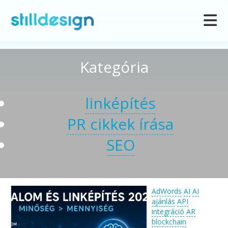
Kategória
linképítés
PR cikkek írása
SEO
AdWords
AI
AI
ajánlás
API
integráció
AR
blockchain