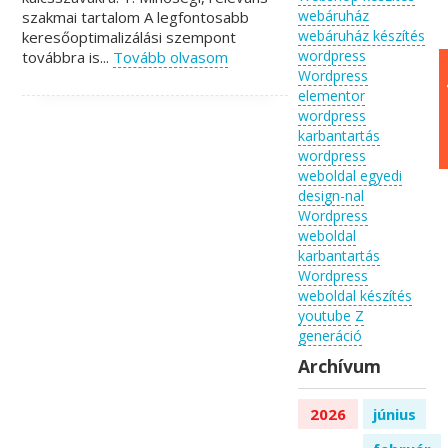
webáruház
szakmai tartalom A legfontosabb
webáruház készítés
keresőoptimalizálási szempont
wordpress
továbbra is...
Tovább olvasom
Wordpress
elementor
wordpress
karbantartás
wordpress
weboldal egyedi
design-nal
Wordpress
weboldal
karbantartás
Wordpress
weboldal készítés
youtube
Z
generáció
Archívum
2026
június