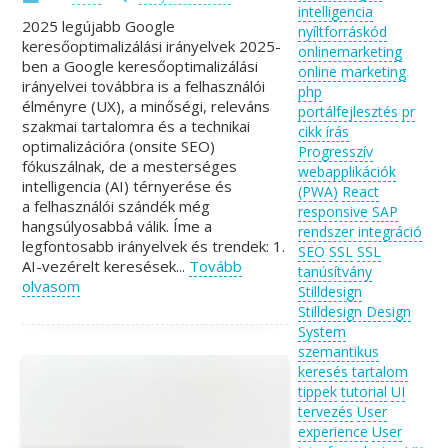
intelligencia
2025 legújabb Google
nyíltforráskód
keresőoptimalizálási irányelvek 2025-
onlinemarketing
ben a Google keresőoptimalizálási
online marketing
irányelvei továbbra is a felhasználói
php
élményre (UX), a minőségi, releváns
portálfejlesztés
pr
szakmai tartalomra és a technikai
cikk írás
optimalizációra (onsite SEO)
Progresszív
fókuszálnak, de a mesterséges
webapplikációk
intelligencia (AI) térnyerése és
(PWA)
React
a felhasználói szándék még
responsive
SAP
hangsúlyosabbá válik. Íme a
rendszer integráció
legfontosabb irányelvek és trendek: 1.
SEO
SSL
SSL
AI-vezérelt keresések...
Tovább
tanúsítvány
olvasom
Stilldesign
Stilldesign Design
System
szemantikus
keresés
tartalom
tippek
tutorial
UI
tervezés
User
experience
User