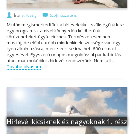
Írta:
stilldesign
Szólj hozzá te is!
Miután megismerkedtünk a hírlevelekkel, szükségünk lesz
egy programra, amivel könnyedén küldhetünk
körüzeneteket ügyfeleinknek. Természetesen nem
muszáj, de előbb-utóbb mindenkinek szüksége van egy
ilyen alkalmazásra, mert senki se írna heti 600 e-mailt
egyesével. Egyszerű űrlapos megoldással pár kattintás
után, már működik is hírlevél rendszerünk. Nem kell...
Tovább olvasom
Hírlevél kicsiknek és nagyoknak 1. rész