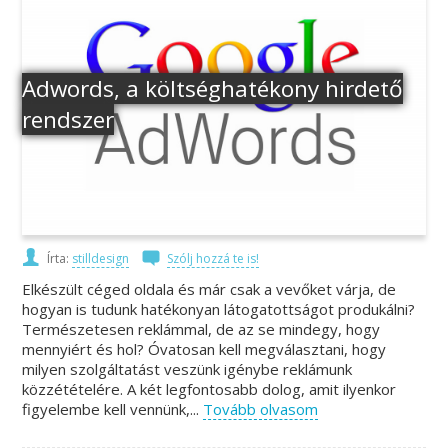
Adwords, a költséghatékony hirdető
rendszer
Írta:
stilldesign
Szólj hozzá te is!
Elkészült céged oldala és már csak a vevőket várja, de
hogyan is tudunk hatékonyan látogatottságot produkálni?
Természetesen reklámmal, de az se mindegy, hogy
mennyiért és hol? Óvatosan kell megválasztani, hogy
milyen szolgáltatást veszünk igénybe reklámunk
közzétételére. A két legfontosabb dolog, amit ilyenkor
figyelembe kell vennünk,...
Tovább olvasom