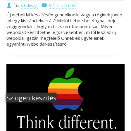
Írta:
stilldesign
Szólj hozzá te is!
Új weboldal készítésén gondolkodik, vagy a réginek jönne
jól egy kis ráncfelvarrás? Mielőtt ebbe belefogna, ideje
végiggondolni, hogy mit is szeretne pontosan! Milyen
weboldalt készíttetne legszívesebben, mitől lesz az új
weboldal igazán megfelelő Önnek és ügyfeleinek
egyaránt?Weboldalkészítésről:
Szlogen készítés