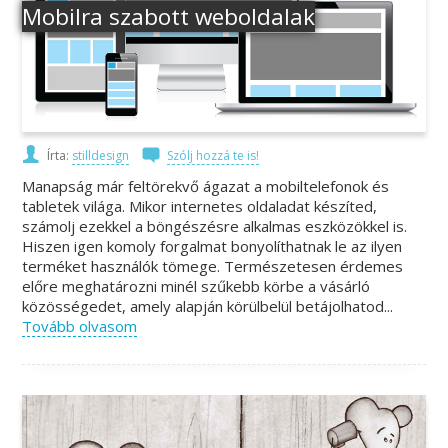
Mobilra szabott weboldalak
Írta:
stilldesign
Szólj hozzá te is!
Manapság már feltörekvő ágazat a mobiltelefonok és
tabletek világa. Mikor internetes oldaladat készíted,
számolj ezekkel a böngészésre alkalmas eszközökkel is.
Hiszen igen komoly forgalmat bonyolíthatnak le az ilyen
terméket használók tömege. Természetesen érdemes
előre meghatározni minél szűkebb körbe a vásárló
közösségedet, amely alapján körülbelül betájolhatod...
Tovább olvasom