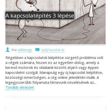
A kapcsolatépítés 3 lépése
Írta:
stilldesign
Szólj hozzá te is!
Régebben a kapcsolatok kiépítése sürgető probléma volt
a cégek számára, hiszen ez az egyetlen dolog, amely a
kereső motorok és oldalaink közötti átjáró vagy éppen
kapocsként szolgál. Manapság egy új kapcsolat kiépítése,
közösségi ismertségen, a cég online jelenlétén múlik. A
legegyszerűbb folyamata hírnevünk növelésének az...
Tovább olvasom