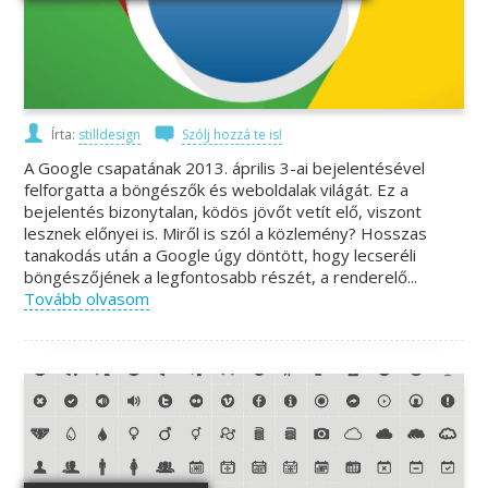
Írta:
stilldesign
Szólj hozzá te is!
A Google csapatának 2013. április 3-ai bejelentésével
felforgatta a böngészők és weboldalak világát. Ez a
bejelentés bizonytalan, ködös jövőt vetít elő, viszont
lesznek előnyei is. Miről is szól a közlemény? Hosszas
tanakodás után a Google úgy döntött, hogy lecseréli
böngészőjének a legfontosabb részét, a renderelő...
Tovább olvasom