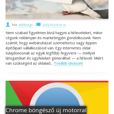
Írta:
stilldesign
Szólj hozzá te is!
Nem szabad figyelmen kívül hagyni a hírleveleket, mikor
cégünk reklámjain és marketingjén gondolkozunk. Nem
számít, hogy webáruházat üzemeltetsz vagy éppen
építőipari vállalkozásod van. Egy internetes oldal
tulajdonosnak az egyik legfőbb fegyvere — mellyel
látogatókat és ügyfeleket generálhat — a hírlevél. Miért
van szükséged az oldalad...
Tovább olvasom
Chrome böngésző új motorral