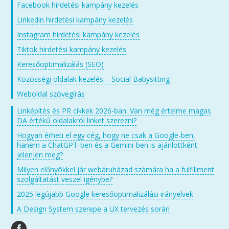
Facebook hirdetési kampány kezelés
Linkedin hirdetési kampány kezelés
Instagram hirdetési kampány kezelés
Tiktok hirdetési kampány kezelés
Keresőoptimalizálás (SEO)
Közösségi oldalak kezelés – Social Babysitting
Weboldal szövegírás
Linképítés és PR cikkek 2026-ban: Van még értelme magas
DA értékű oldalakról linket szerezni?
Hogyan érheti el egy cég, hogy ne csak a Google-ben,
hanem a ChatGPT-ben és a Gemini-ben is ajánlottként
jelenjen meg?
Milyen előnyökkel jár webáruházad számára ha a fulfillment
szolgáltatást veszel igénybe?
2025 legújabb Google keresőoptimalizálási irányelvek
A Design System szerepe a UX tervezés során