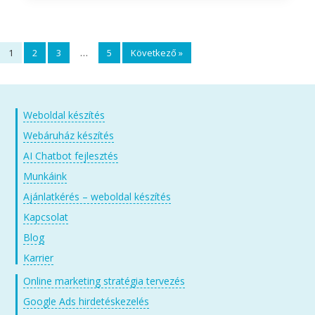
1
2
3
…
5
Következő »
Weboldal készítés
Webáruház készítés
AI Chatbot fejlesztés
Munkáink
Ajánlatkérés – weboldal készítés
Kapcsolat
Blog
Karrier
Online marketing stratégia tervezés
Google Ads hirdetéskezelés