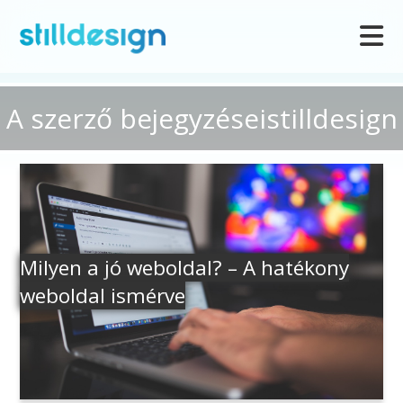
A szerző bejegyzéseistilldesign
Milyen a jó weboldal? – A hatékony
weboldal ismérve