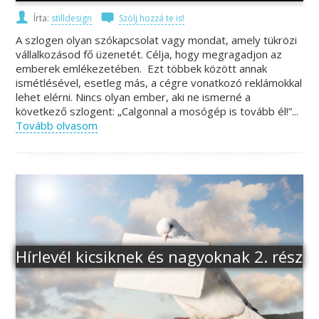
Írta:
stilldesign
Szólj hozzá te is!
A szlogen olyan szókapcsolat vagy mondat, amely tükrözi
vállalkozásod fő üzenetét. Célja, hogy megragadjon az
emberek emlékezetében. Ezt többek között annak
ismétlésével, esetleg más, a cégre vonatkozó reklámokkal
lehet elérni. Nincs olyan ember, aki ne ismerné a
következő szlogent: „Calgonnal a mosógép is tovább él!”...
Tovább olvasom
Hírlevél kicsiknek és nagyoknak 2. rész