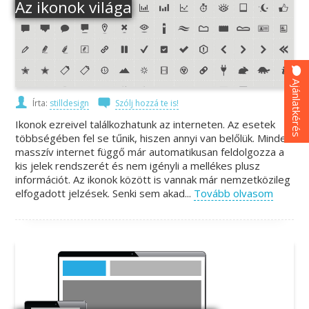
Az ikonok világa
Ajánlatkérés
Írta:
stilldesign
Szólj hozzá te is!
Ikonok ezreivel találkozhatunk az interneten. Az esetek
többségében fel se tűnik, hiszen annyi van belőlük. Minden
masszív internet függő már automatikusan feldolgozza a
kis jelek rendszerét és nem igényli a mellékes plusz
információt. Az ikonok között is vannak már nemzetközileg
elfogadott jelzések. Senki sem akad...
Tovább olvasom