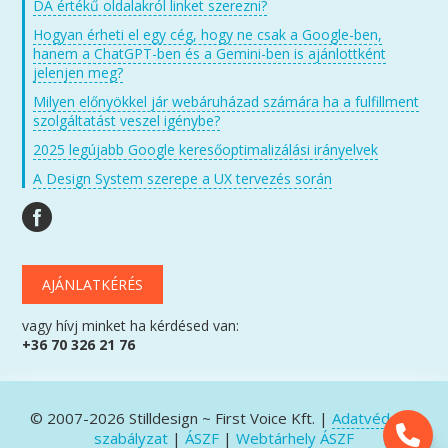
DA értékű oldalakról linket szerezni?
Hogyan érheti el egy cég, hogy ne csak a Google-ben,
hanem a ChatGPT-ben és a Gemini-ben is ajánlottként
jelenjen meg?
Milyen előnyökkel jár webáruházad számára ha a fulfillment
szolgáltatást veszel igénybe?
2025 legújabb Google keresőoptimalizálási irányelvek
A Design System szerepe a UX tervezés során
AJÁNLATKÉRÉS
vagy hívj minket ha kérdésed van:
+36 70 326 21 76
© 2007-2026 Stilldesign ~ First Voice Kft. |
Adatvédelmi
szabályzat
|
ÁSZF
|
Webtárhely ÁSZF