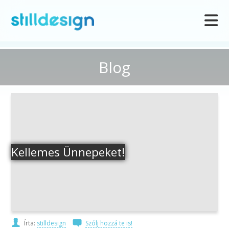
Blog
Kellemes Ünnepeket!
Írta:
stilldesign
Szólj hozzá te is!