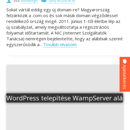
Írta:
stilldesign
Szólj hozzá te is!
Sokat vártál eddig egy új domain-re? Magyarország
felzárkózik a .com-os és sok másik domain végződéssel
rendelkező ország mögé. 2011. június 1-től életbe lép az
új szabályzat, amely megváltoztatja a regisztrációs
folyamat időtartamát. A NIC (Internet Szolgáltatók
Tanácsa) nemrégen bejelentette, hogy az alábbiak szerint
egyszerűsödik a...
Tovább olvasom
Ajánlatkérés
WordPress telepítése WampServer alá