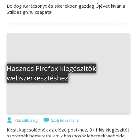
Boldog Karácsonyt és sikerekben gazdag Újévet kíván a
Stilldesign.hu csapata!
Hasznos Firefox kiegészítők
webszerkesztéshez
Írta:
stilldesign
Szólj hozzá te is!
Kicsit kapcsolódnék az előző post-hoz, 3+1 kis kiegészítőt
szeretnék bemutatni, amik hasznosak lehetnek weboldal