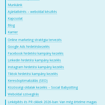
Munkáink
Ajánlatkérés – weboldal készítés
Kapcsolat
Blog
Karrier
Online marketing stratégia tervezés
Google Ads hirdetéskezelés
Facebook hirdetési kampány kezelés
Linkedin hirdetési kampány kezelés
Instagram hirdetési kampány kezelés
Tiktok hirdetési kampány kezelés
Keresőoptimalizálás (SEO)
Közösségi oldalak kezelés – Social Babysitting
Weboldal szövegírás
Linképítés és PR cikkek 2026-ban: Van még értelme magas