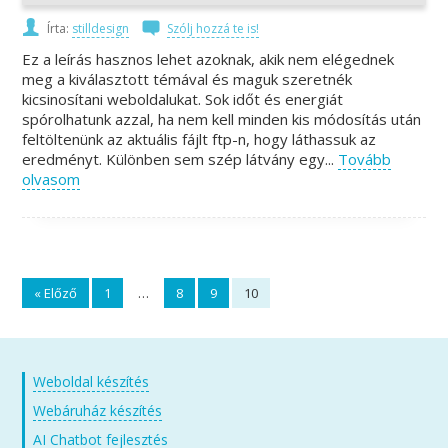
Írta:
stilldesign
Szólj hozzá te is!
Ez a leírás hasznos lehet azoknak, akik nem elégednek
meg a kiválasztott témával és maguk szeretnék
kicsinosítani weboldalukat. Sok időt és energiát
spórolhatunk azzal, ha nem kell minden kis módosítás után
feltöltenünk az aktuális fájlt ftp-n, hogy láthassuk az
eredményt. Különben sem szép látvány egy...
Tovább
olvasom
« Előző
1
…
8
9
10
Weboldal készítés
Webáruház készítés
AI Chatbot fejlesztés