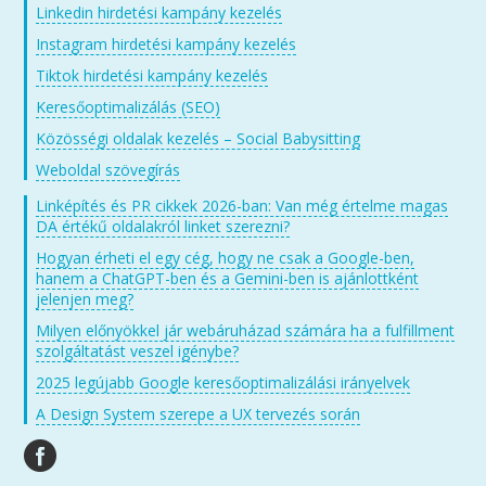
Linkedin hirdetési kampány kezelés
Instagram hirdetési kampány kezelés
Tiktok hirdetési kampány kezelés
Keresőoptimalizálás (SEO)
Közösségi oldalak kezelés – Social Babysitting
Weboldal szövegírás
Linképítés és PR cikkek 2026-ban: Van még értelme magas
DA értékű oldalakról linket szerezni?
Hogyan érheti el egy cég, hogy ne csak a Google-ben,
hanem a ChatGPT-ben és a Gemini-ben is ajánlottként
jelenjen meg?
Milyen előnyökkel jár webáruházad számára ha a fulfillment
szolgáltatást veszel igénybe?
2025 legújabb Google keresőoptimalizálási irányelvek
A Design System szerepe a UX tervezés során