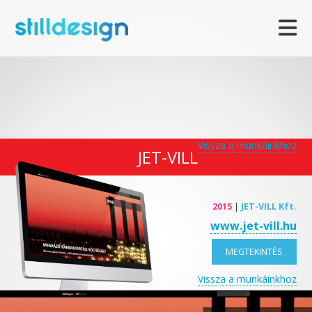
Vissza a munkáinkhoz
JET-VILL
2015
|
JET-VILL Kft.
www.jet-vill.hu
MEGTEKINTÉS
Vissza a munkáinkhoz