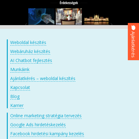
Ajánlatkérés
Weboldal készítés
Webáruház készítés
AI Chatbot fejlesztés
Munkáink
Ajánlatkérés – weboldal készítés
Kapcsolat
Blog
Karrier
Online marketing stratégia tervezés
Google Ads hirdetéskezelés
Facebook hirdetési kampány kezelés