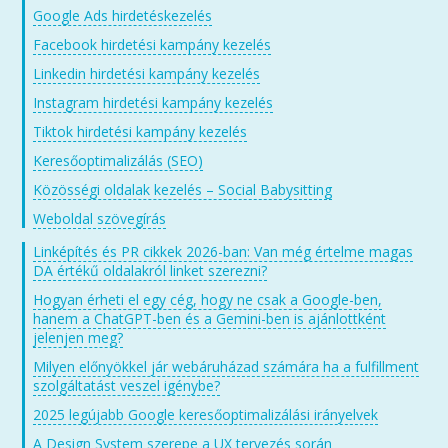
Google Ads hirdetéskezelés
Facebook hirdetési kampány kezelés
Linkedin hirdetési kampány kezelés
Instagram hirdetési kampány kezelés
Tiktok hirdetési kampány kezelés
Keresőoptimalizálás (SEO)
Közösségi oldalak kezelés – Social Babysitting
Weboldal szövegírás
Linképítés és PR cikkek 2026-ban: Van még értelme magas
DA értékű oldalakról linket szerezni?
Hogyan érheti el egy cég, hogy ne csak a Google-ben,
hanem a ChatGPT-ben és a Gemini-ben is ajánlottként
jelenjen meg?
Milyen előnyökkel jár webáruházad számára ha a fulfillment
szolgáltatást veszel igénybe?
2025 legújabb Google keresőoptimalizálási irányelvek
A Design System szerepe a UX tervezés során