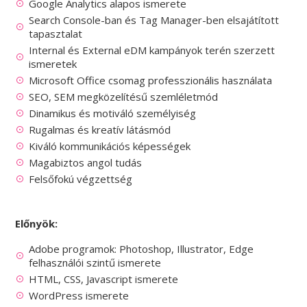
Google Analytics alapos ismerete
Search Console-ban és Tag Manager-ben elsajátított
tapasztalat
Internal és External eDM kampányok terén szerzett
ismeretek
Microsoft Office csomag professzionális használata
SEO, SEM megközelítésű szemléletmód
Dinamikus és motiváló személyiség
Rugalmas és kreatív látásmód
Kiváló kommunikációs képességek
Magabiztos angol tudás
Felsőfokú végzettség
Előnyök:
Adobe programok: Photoshop, Illustrator, Edge
felhasználói szintű ismerete
HTML, CSS, Javascript ismerete
WordPress ismerete