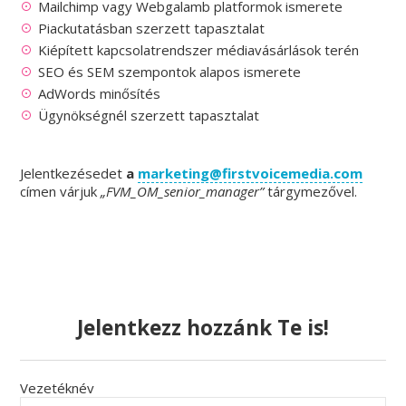
Mailchimp vagy Webgalamb platformok ismerete
Piackutatásban szerzett tapasztalat
Kiépített kapcsolatrendszer médiavásárlások terén
SEO és SEM szempontok alapos ismerete
AdWords minősítés
Ügynökségnél szerzett tapasztalat
Jelentkezésedet
a
marketing@firstvoicemedia.com
címen várjuk
„FVM_OM_senior_manager”
tárgymezővel.
Jelentkezz hozzánk Te is!
Vezetéknév