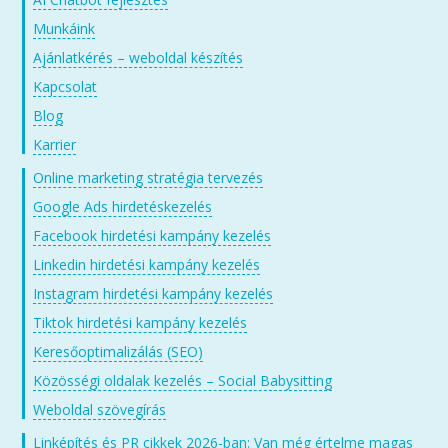
Munkáink
Ajánlatkérés – weboldal készítés
Kapcsolat
Blog
Karrier
Online marketing stratégia tervezés
Google Ads hirdetéskezelés
Facebook hirdetési kampány kezelés
Linkedin hirdetési kampány kezelés
Instagram hirdetési kampány kezelés
Tiktok hirdetési kampány kezelés
Keresőoptimalizálás (SEO)
Közösségi oldalak kezelés – Social Babysitting
Weboldal szövegírás
Linképítés és PR cikkek 2026-ban: Van még értelme magas