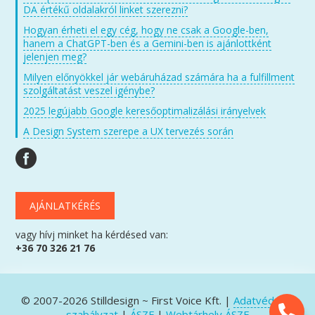
DA értékű oldalakról linket szerezni?
Hogyan érheti el egy cég, hogy ne csak a Google-ben,
hanem a ChatGPT-ben és a Gemini-ben is ajánlottként
jelenjen meg?
Milyen előnyökkel jár webáruházad számára ha a fulfillment
szolgáltatást veszel igénybe?
2025 legújabb Google keresőoptimalizálási irányelvek
A Design System szerepe a UX tervezés során
AJÁNLATKÉRÉS
vagy hívj minket ha kérdésed van:
+36 70 326 21 76
© 2007-2026 Stilldesign ~ First Voice Kft. |
Adatvédelmi
szabályzat
|
ÁSZF
|
Webtárhely ÁSZF