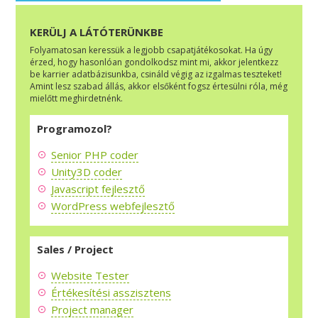
KERÜLJ A LÁTÓTERÜNKBE
Folyamatosan keressük a legjobb csapatjátékosokat. Ha úgy
érzed, hogy hasonlóan gondolkodsz mint mi, akkor jelentkezz
be karrier adatbázisunkba, csináld végig az izgalmas teszteket!
Amint lesz szabad állás, akkor elsőként fogsz értesülni róla, még
mielőtt meghirdetnénk.
Programozol?
Senior PHP coder
Unity3D coder
Javascript fejlesztő
WordPress webfejlesztő
Sales / Project
Website Tester
Értékesítési asszisztens
Project manager