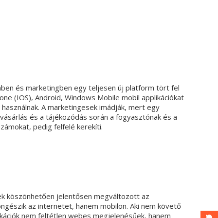
ben és marketingben egy teljesen új platform tört fel
Phone (IOS), Android, Windows Mobile mobil applikációkat
n használnak. A marketingesek imádják, mert egy
a vásárlás és a tájékozódás során a fogyasztónak és a
számokat, pedig felfelé kerekíti.
nek köszönhetően jelentősen megváltozott az
ngészik az internetet, hanem mobilon. Aki nem követő
plikációk nem feltétlen webes megjelenésűek, hanem