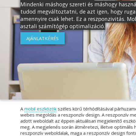
Mindenki máshogy szereti és máshogy haszná
tudod megváltoztatni, de azt igen, hogy ru
amennyire csak lehet. Ez a reszponzivitás. Mob
asztali számítógép optimalizáció.
AJÁNLATKÉRÉS
A
mobil eszközök
széles körű térhódításával párhuzam
webes megoldás a reszponzív design. A reszponzív me
adott weboldalt az éppen aktuálisan megjelenítő eszköz 
meg. A megjelenés során átméretezi, illetve optimális h
reszponzív weboldalak, maga a reszponzív design fonto