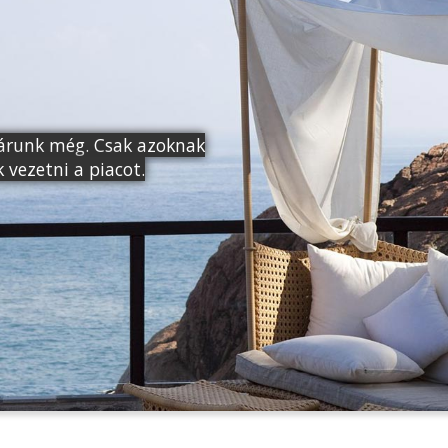
 járunk még. Csak azoknak
k vezetni a piacot.