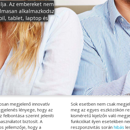
lja. Az embereket nem
galmasan alkalmazkodsz
il, tablet, laptop és
osan megjelenő innovatív
Sok esetben nem csak megjel
gjelenés lényege, hogy az
meg az egyes eszközökön res
felbontása szerint jeleníti
kisméretű kijelzőn való megje
asználatot biztosít. A
funkciókat ilyen esetekben n
s jellemzője, hogy a
reszponzivitás során
hibás
le