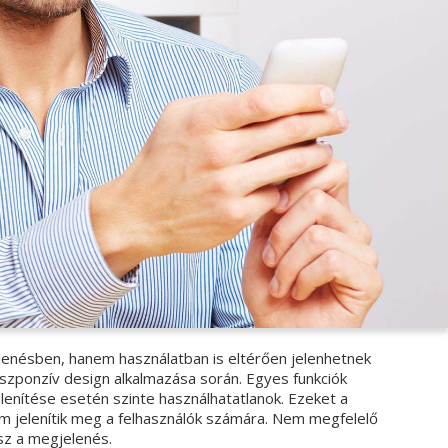
enésben, hanem használatban is eltérően jelenhetnek
zponzív design alkalmazása során. Egyes funkciók
lenítése esetén szinte használhatatlanok. Ezeket a
em jelenítik meg a felhasználók számára. Nem megfelelő
sz a megjelenés.