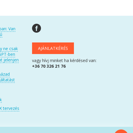
ban: Van
kű
AJÁNLATKÉRÉS
gy ne csak
GPT-ben
t jelenjen
vagy hívj minket ha kérdésed van:
+36 70 326 21 76
házad
áltatást
k
X tervezés