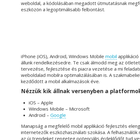
weboldal, a kódolásában megadott útmutatásnak megfel
eszközön a legoptimálisabb felbontást.
iPhone (iOS), Android, Windows Mobile
mobil
applikáció
állunk rendelkezésedre. Te csak álmodd meg az ötletet
tervezése, fejlesztése és piacra vezetése a mi feladat
weboldalad mobilra optimalizálásában is. A szakmabel
kezdődött a mobil alkalmazások éve.
Nézzük kik állnak versenyben a platformo
iOS – Apple
Windows Mobile – Microsoft
Android –
Google
Manapság a megfelelő mobil applikáció fejlesztés ele
internetezők eszközhasználati szokása. A felhasználó
az új trendeket rengeteg potenciális érdeklődőt tud v