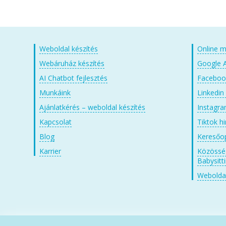
Weboldal készítés
Online m
Webáruház készítés
Google A
AI Chatbot fejlesztés
Facebook
Munkáink
Linkedin
Ajánlatkérés – weboldal készítés
Instagra
Kapcsolat
Tiktok h
Blog
Keresőop
Karrier
Közösség
Babysitt
Weboldal