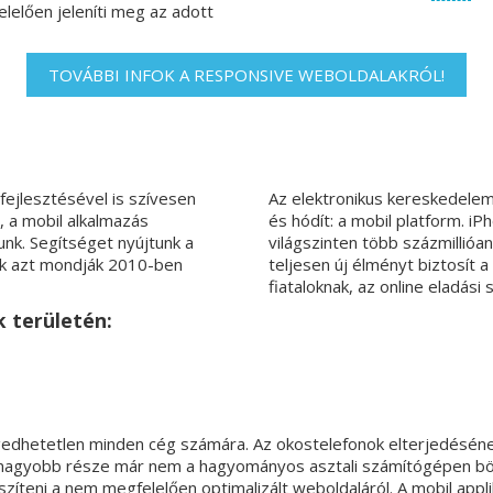
elően jeleníti meg az adott
TOVÁBBI INFOK A RESPONSIVE WEBOLDALAKRÓL!
 fejlesztésével is szívesen
Az elektronikus kereskedelem
, a mobil alkalmazás
és hódít: a mobil platform. i
unk. Segítséget nyújtunk a
világszinten több százmillióa
iek azt mondják 2010-ben
teljesen új élményt biztosít 
fiataloknak, az online eladási 
k területén:
ngedhetetlen minden cég számára. Az okostelefonok elterjedésé
k nagyobb része már nem a hagyományos asztali számítógépen bö
eszíteni a nem megfelelően optimalizált weboldaláról. A mobil ap