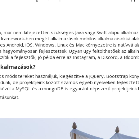
 már nem kifejezetten szükséges Java vagy Swift alapú alkalmazá
 framework-ben megírt alkalmazások mobilos alkalmazásokká alak
s Android, iOS, Windows, Linux és Mac környezetre is natívvá ala
a hagyományosan fejlesztettek. Ugyan úgy feltölthetőek az alkal
ítik a fejlesztők, jó példa erre az Instagram, a Discord, a Bloo
lkalmazások?
s módszereket használjuk, kiegészítve a jQuery, Bootstrap köny
unk, de projektjeink között számos egyéb nyelveken fejlesztettü
k közül a MySQL és a mongoDB is egyaránt népszerű projektjeink 
atásunkat.