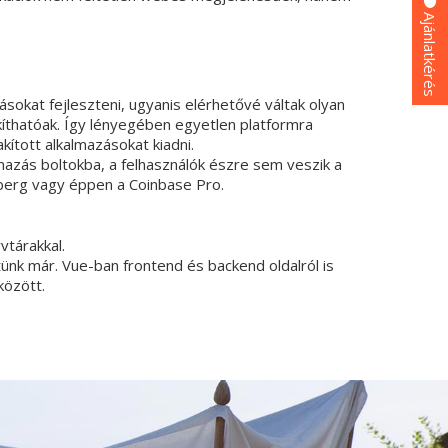
Ajánlatkérés
sokat fejleszteni, ugyanis elérhetővé váltak olyan
íthatóak. Így lényegében egyetlen platformra
kított alkalmazásokat kiadni.
mazás boltokba, a felhasználók észre sem veszik a
mberg vagy éppen a Coinbase Pro.
vtárakkal.
nk már. Vue-ban frontend és backend oldalról is
között.