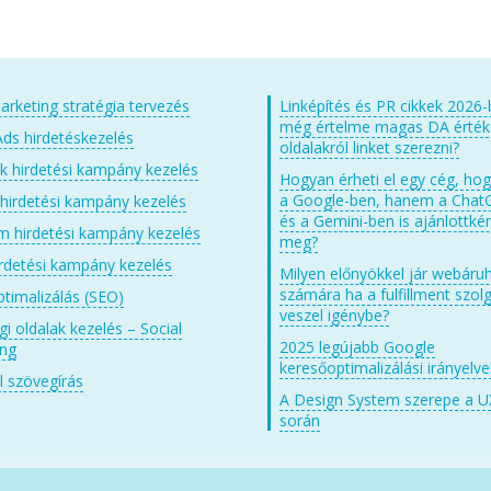
arketing stratégia tervezés
Linképítés és PR cikkek 2026-
még értelme magas DA érté
ds hirdetéskezelés
oldalakról linket szerezni?
 hirdetési kampány kezelés
Hogyan érheti el egy cég, ho
a Google-ben, hanem a Chat
 hirdetési kampány kezelés
és a Gemini-ben is ajánlottkén
m hirdetési kampány kezelés
meg?
irdetési kampány kezelés
Milyen előnyökkel jár webáru
számára ha a fulfillment szolg
timalizálás (SEO)
veszel igénybe?
i oldalak kezelés – Social
2025 legújabb Google
ing
keresőoptimalizálási irányelve
 szövegírás
A Design System szerepe a U
során