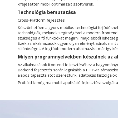
kifejezetten mobil optimalizált szoftverek.
Technológia bemutatása
Cross-Platform fejlesztés
Köszönhetően a gyors mobilos technológiai fejlődésnek,
technológiák, melynek segítségével a modern frontend
szükséges a fő funkciókat megírni, majd ebből lehetsége
Ezek az alkalmazások ugyan olyan élményt adnak, mint 
különbséget. A legtöbb modern alkalmazást már így kész
Milyen programnyelvekben készülnek az a
Az alkalmazások frontend fejlesztéséhez a hagyományo
Backend fejlesztés során leginkább a PHP-ra támaszkod
alapos tapasztalatot szereztünk, adatbázis kiszolgáló
Próbáld ki még ma mobil applikáció fejlesztési szolgált