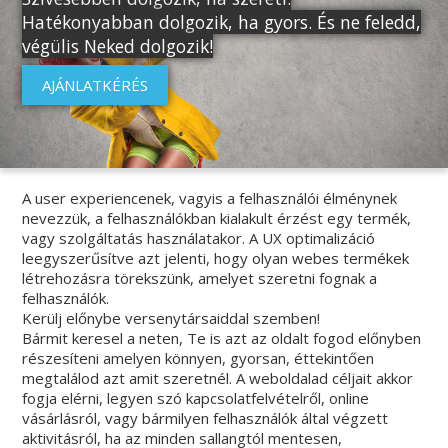
Hatékonyabban dolgozik, ha gyors. És ne feledd,
végülis Neked dolgozik!
AJÁNLATKÉRÉS
A user experiencenek, vagyis a felhasználói élménynek
nevezzük, a felhasználókban kialakult érzést egy termék,
vagy szolgáltatás használatakor. A UX optimalizáció
leegyszerűsítve azt jelenti, hogy olyan webes termékek
létrehozásra törekszünk, amelyet szeretni fognak a
felhasználók.
Kerülj előnybe versenytársaiddal szemben!
Bármit keresel a neten, Te is azt az oldalt fogod előnyben
részesíteni amelyen könnyen, gyorsan, éttekintően
megtalálod azt amit szeretnél. A weboldalad céljait akkor
fogja elérni, legyen szó kapcsolatfelvételről, online
vásárlásról, vagy bármilyen felhasználók által végzett
aktivitásról, ha az minden sallangtól mentesen,