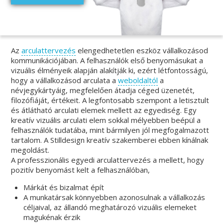
Az
arculattervezés
elengedhetetlen eszköz vállalkozásod
kommunikációjában. A felhasználók első benyomásukat a
vizuális élményeik alapján alakítják ki, ezért létfontosságú,
hogy a vállalkozásod arculata a
weboldaltól
a
névjegykártyáig, megfelelően átadja céged üzenetét,
filozófiáját, értékeit. A legfontosabb szempont a letisztult
és átlátható arculati elemek mellett az egyediség. Egy
kreatív vizuális arculati elem sokkal mélyebben beépül a
felhasználók tudatába, mint bármilyen jól megfogalmazott
tartalom. A Stilldesign kreatív szakemberei ebben kínálnak
megoldást.
A professzionális egyedi arculattervezés a mellett, hogy
pozitív benyomást kelt a felhasználóban,
Márkát és bizalmat épít
A munkatársak könnyebben azonosulnak a vállalkozás
céljaival, az állandó meghatározó vizuális elemeket
magukénak érzik