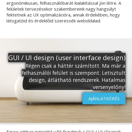
ergonómikusan, felhasználóbarát kialakítással jön létre. A
felületek tervezésekor szakembereink nagy hangsúlyt
fektetnek az UX optimalizációra, annak érdekében, hogy
látogatóid és érdeklőid szeressék weboldalad.
GUI / UI design (user interface design)
Régen csak a háttér számított. Ma már a
felhasználói felület is szempont. Letisztult
design, átlátható rendszerek. Hatalmas
versenyelőny!
AJÁNLATKÉRÉS
Egyre jobban ismertté váló fogalmak a GUI / UI (Grapich