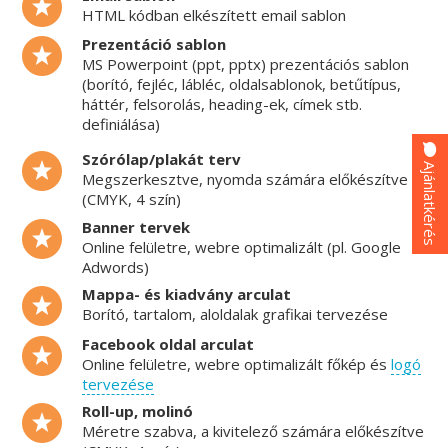
HTML kódban elkészített email sablon
Prezentáció sablon
MS Powerpoint (ppt, pptx) prezentációs sablon
(borító, fejléc, lábléc, oldalsablonok, betűtípus,
háttér, felsorolás, heading-ek, címek stb.
definiálása)
Szórólap/plakát terv
Ajánlatkérés
Megszerkesztve, nyomda számára előkészítve
(CMYK, 4 szín)
Banner tervek
Online felületre, webre optimalizált (pl. Google
Adwords)
Mappa- és kiadvány arculat
Borító, tartalom, aloldalak grafikai tervezése
Facebook oldal arculat
Online felületre, webre optimalizált főkép és
logó
tervezése
Roll-up, molinó
Méretre szabva, a kivitelező számára előkészítve