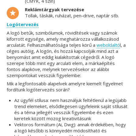
(CMYK, 4 szín)
Reklámtárgyak tervezése
Tollak, táskák, ruházat, pen-drive, naptár stb.
Logótervezés
A logó betűk, szimbólumok, rövidítések vagy számok
kiforrott egysége, amely meghatározza vállalkozásod
arculatát. Felhasználhatósága teljes körű a
weboldaltó
l, a
céges autóig, A logón, és hozzá kapcsolják mind azt a
benyomást amit eddig kialakítottak cégedről. A logó
szerepe több mint egy arculati elem, a márkaépítés
fontos alapköve, melynek tervezésekor az alábbi
szempontokat vesszük figyelembe:
Mik a legfontosabb alapelvek amelyre kiemelt figyelmet
fordítunk logótervezés során?
Az ügyfél stílusa: nem használjuk feltétlenül a legújabb
trend elemeket, elsődlegesen ügyfeleink saját stílusát
és a téma jellegét vesszük figyelembe és ezen
keretek között mozog kreativitásunk
Vektoros formátum (Ai, Dwg): annak érdekében, hogy
a logó később is könnyedén módosítható és