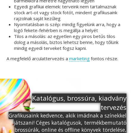
bármekkora méretre nagyítható legyen
Egyedi grafikai elemek: terveink nem tartalmaznak
stock art-ot vagy stock fotót, mindent grafikusaink
rajzolnak saját kezűleg
Nyomtatásban is szép: mindig figyelünk arra, hogy a
logó fekete-fehérben is megállja a helyét
Tilos a másolás: az egyetlen egy piros betűs tilos
dolog a másolás, biztos lehetsz benne, hogy tőlünk
mindig egyedi terveket fogsz kapni.
A megfelelő arculattervezés a
marketing
fontos része.
Katalógus, brossúra, kiadvány
tervezés
Grafikusaink kedvence, akik imádnak a színekkel
játszani! Céges katalógusok, termékbemutató
brossúrák, online és offline könyvek tördelése,