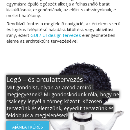
egymásra épülő egészét alkotja a felhasználó barát
kialakításnak, ergonómiának, az előírt szabványoknak, e
mellett hatékony.
Rendkívül fontos a megfelelő navigáció, az értelem szerű
és logikus felépítésű haladási, kitöltési, vagy aktivitási
irány, ezért
GUI / UI design tervezés
elengedhetetlen
eleme az architektúra tervezésével.
Logó – és arculattervezés
Mit gondolsz, olyan az arcod amiről
megjegyeznek? Mi gondoskodunk róla, hogy ne
csak egy legyél a tömeg között. Közösen
tervezünk és elemzünk, egyedit tervezünk és
feldobjuk a megjelenésed!
AJÁNLATKÉRÉS