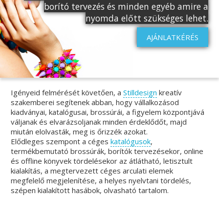
borító tervezés és minden egyéb amire a
nyomda előtt szükséges lehet.
AJÁNLATKÉRÉS
Igényeid felmérését követően, a
Stilldesign
kreatív
szakemberei segítenek abban, hogy vállalkozásod
kiadványai, katalógusai, brossúrái, a figyelem központjává
váljanak és elvarázsoljanak minden érdeklődőt, majd
miután elolvasták, meg is őrizzék azokat.
Elődleges szempont a céges
katalógusok
,
termékbemutató brossúrák, borítók tervezésekor, online
és offline könyvek tördelésekor az átlátható, letisztult
kialakítás, a megtervezett céges arculati elemek
megfelelő megjelenítése, a helyes nyelvtani tördelés,
szépen kialakított hasábok, olvasható tartalom.