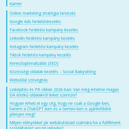
Karrier
Online marketing stratégia tervezés
Google Ads hirdetéskezelés
Facebook hirdetési kampány kezelés
Linkedin hirdetési kampány kezelés
Instagram hirdetési kampány kezelés
Tiktok hirdetési kampány kezelés
Keresőoptimalizálás (SEO)
Közösségi oldalak kezelés – Social Babysitting
Weboldal szövegírás
Linképítés és PR cikkek 2026-ban: Van még értelme magas
DA értékű oldalakról linket szerezni?
Hogyan érheti el egy cég, hogy ne csak a Google-ben,
hanem a ChatGPT-ben és a Gemini-ben is ajánlottként
jelenjen meg?
Milyen előnyökkel jár webáruházad számára ha a fulfillment
szolgáltatást veszel igénybe?