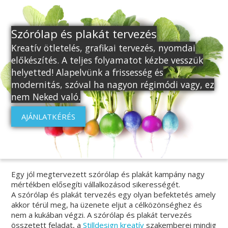
Szórólap és plakát tervezés
Kreatív ötletelés, grafikai tervezés, nyomdai
előkészítés. A teljes folyamatot kézbe vesszük
helyetted! Alapelvünk a frissesség és
modernitás, szóval ha nagyon régimódi vagy, ez
nem Neked való.
AJÁNLATKÉRÉS
Egy jól megtervezett szórólap és plakát kampány nagy
mértékben elősegíti vállalkozásod sikerességét.
A szórólap és plakát tervezés egy olyan befektetés amely
akkor térül meg, ha üzenete eljut a célközönséghez és
nem a kukában végzi. A szórólap és plakát tervezés
összetett feladat, a
Stilldesign
kreatív
szakemberei mindig