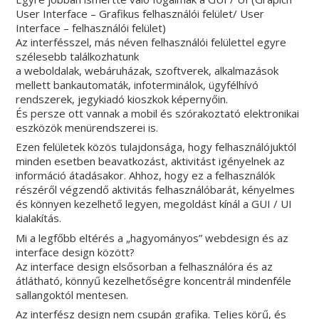
User Interface – Grafikus felhasználói felület/ User
Interface – felhasználói felület)
Az interfésszel, más néven felhasználói felülettel egyre
szélesebb találkozhatunk
a weboldalak, webáruházak, szoftverek, alkalmazások
mellett bankautomaták, infoterminálok, ügyfélhívó
rendszerek, jegykiadó kioszkok képernyőin.
És persze ott vannak a mobil és szórakoztató elektronikai
eszközök menürendszerei is.
Ezen felületek közös tulajdonsága, hogy felhasználójuktól
minden esetben beavatkozást, aktivitást igényelnek az
információ átadásakor. Ahhoz, hogy ez a felhasználók
részéről végzendő aktivitás felhasználóbarát, kényelmes
és könnyen kezelhető legyen, megoldást kínál a GUI / UI
kialakítás.
Mi a legfőbb eltérés a „hagyományos” webdesign és az
interface design között?
Az interface design elsősorban a felhasználóra és az
átlátható, könnyű kezelhetőségre koncentrál mindenféle
sallangoktól mentesen.
Az interfész design nem csupán grafika. Teljes körű, és