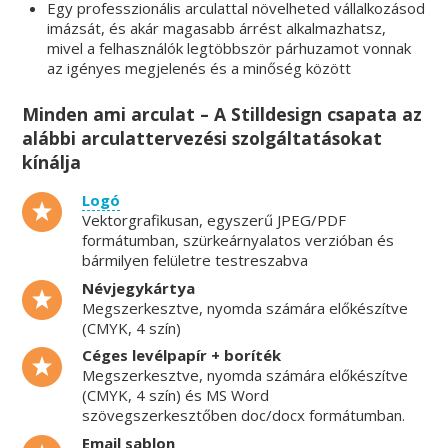
Egy professzionális arculattal növelheted vállalkozásod
imázsát, és akár magasabb árrést alkalmazhatsz,
mivel a felhasználók legtöbbször párhuzamot vonnak
az igényes megjelenés és a minőség között
Minden ami arculat – A Stilldesign csapata az
alábbi arculattervezési szolgáltatásokat
kínálja
Logó
Vektorgrafikusan, egyszerű JPEG/PDF
formátumban, szürkeárnyalatos verzióban és
bármilyen felületre testreszabva
Névjegykártya
Megszerkesztve, nyomda számára előkészítve
(CMYK, 4 szín)
Céges levélpapír + boríték
Megszerkesztve, nyomda számára előkészítve
(CMYK, 4 szín) és MS Word
szövegszerkesztőben doc/docx formátumban.
Email sablon