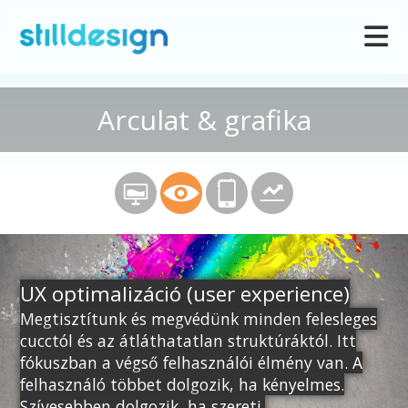
Arculat & grafika
UX optimalizáció (user experience)
Megtisztítunk és megvédünk minden felesleges
cucctól és az átláthatatlan struktúráktól. Itt
fókuszban a végső felhasználói élmény van. A
felhasználó többet dolgozik, ha kényelmes.
Szívesebben dolgozik, ha szereti.