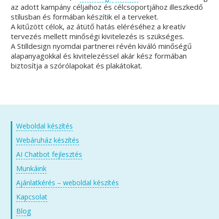
az adott kampány céljaihoz és célcsoportjához illeszkedő
stílusban és formában készítik el a terveket.
A kitűzött célok, az átütő hatás eléréséhez a kreatív
tervezés mellett minőségi kivitelezés is szükséges.
A Stilldesign nyomdai partnerei révén kiváló minőségű
alapanyagokkal és kivitelezéssel akár kész formában
biztosítja a szórólapokat és plakátokat.
Weboldal készítés
Webáruház készítés
AI Chatbot fejlesztés
Munkáink
Ajánlatkérés – weboldal készítés
Kapcsolat
Blog