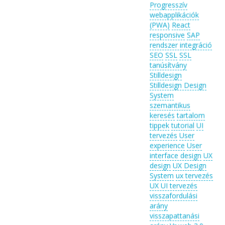
Progresszív
webapplikációk
(PWA)
React
responsive
SAP
rendszer integráció
SEO
SSL
SSL
tanúsítvány
Stilldesign
Stilldesign Design
System
szemantikus
keresés
tartalom
tippek
tutorial
UI
tervezés
User
experience
User
interface design
UX
design
UX Design
System
ux tervezés
UX UI tervezés
visszafordulási
arány
visszapattanási