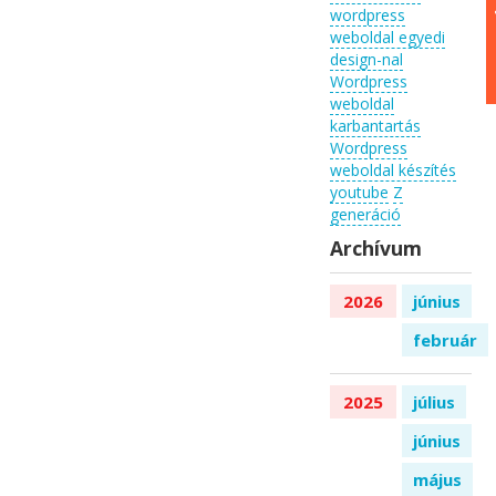
wordpress
weboldal egyedi
design-nal
Wordpress
weboldal
karbantartás
Wordpress
weboldal készítés
youtube
Z
generáció
Archívum
2026
június
február
2025
július
június
május