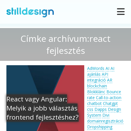
Címke archívum:react
fejlesztés
AdWords
AI
AI
ajánlás
API
integráció
AR
blockchain
Blokklánc
Bounce
React vagy Angular:
rate
Call-to-action
chatbot
Chatgpt
Melyik a jobb választás
css
Dapps
Design
System
Divi
frontend fejlesztéshez?
domainregisztráció
Dropshipping