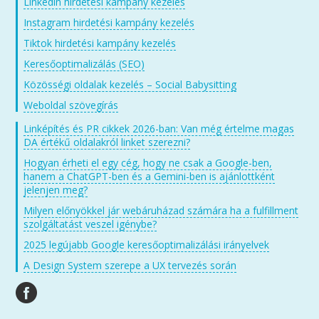
Linkedin hirdetési kampány kezelés
Instagram hirdetési kampány kezelés
Tiktok hirdetési kampány kezelés
Keresőoptimalizálás (SEO)
Közösségi oldalak kezelés – Social Babysitting
Weboldal szövegírás
Linképítés és PR cikkek 2026-ban: Van még értelme magas
DA értékű oldalakról linket szerezni?
Hogyan érheti el egy cég, hogy ne csak a Google-ben,
hanem a ChatGPT-ben és a Gemini-ben is ajánlottként
jelenjen meg?
Milyen előnyökkel jár webáruházad számára ha a fulfillment
szolgáltatást veszel igénybe?
2025 legújabb Google keresőoptimalizálási irányelvek
A Design System szerepe a UX tervezés során