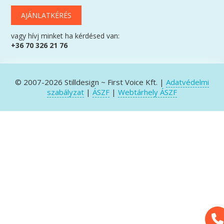
AJÁNLATKÉRÉS
vagy hívj minket ha kérdésed van:
+36 70 326 21 76
© 2007-2026 Stilldesign ~ First Voice Kft. |
Adatvédelmi
szabályzat
|
ÁSZF
|
Webtárhely ÁSZF