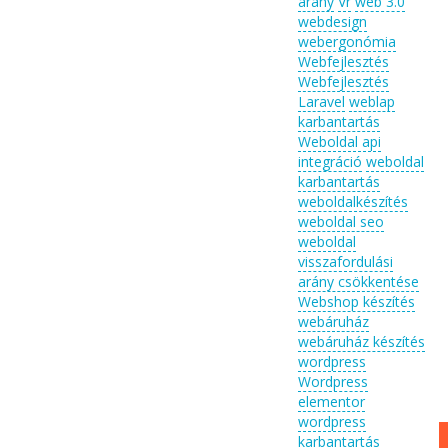
arány
Vr
web 3.0
webdesign
webergonómia
Webfejlesztés
Webfejlesztés
Laravel
weblap
karbantartás
Weboldal api
integráció
weboldal
karbantartás
weboldalkészítés
weboldal seo
weboldal
visszafordulási
arány csökkentése
Webshop készítés
webáruház
webáruház készítés
wordpress
Wordpress
elementor
wordpress
karbantartás