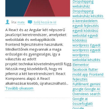
Dropshipping
webáruház
Dropshipping
webáruház készítés
e-kereskedelem
Írta:
mate
Szólj hozzá te is!
egyedi fejlesztés
A React és az Angular két népszerű
egyedi kódolású
JavaScript keretrendszer, amelyeket
weboldal
egyedi
weboldalak és webapplikációk
kódolású
frontend fejlesztésére használunk.
wordpress
Egyedi
Mindkettőnek megvannak a maga
wordpress
egyedi
erősségei és gyengeségei, így a
wordpress
választás az adott
weboldal készítés
projekt technikai követelményeitől függ.
Elementor
Nézzük meg közelebbről, hogy mi
facebook
flutter
jellemzi a két keretrendszert: React
mobil app
Frontend
Komponens alapú: A React
fejlesztés
alkalmazásai kisebb, újrahasználható...
Fulfillment
gemini
Tovább olvasom
google
Google AI
Overviews search
Google ai
összefoglaló
Google