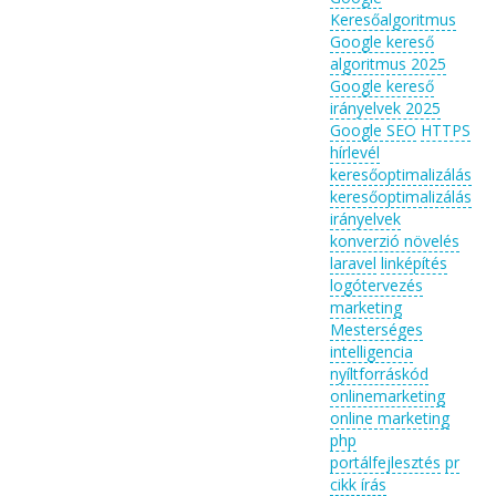
Keresőalgoritmus
Google kereső
algoritmus 2025
Google kereső
irányelvek 2025
Google SEO
HTTPS
hírlevél
keresőoptimalizálás
keresőoptimalizálás
irányelvek
konverzió növelés
laravel
linképítés
logótervezés
marketing
Mesterséges
intelligencia
nyíltforráskód
onlinemarketing
online marketing
php
portálfejlesztés
pr
cikk írás