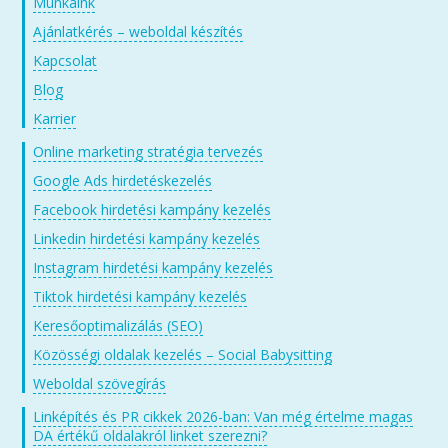
Munkáink
Ajánlatkérés – weboldal készítés
Kapcsolat
Blog
Karrier
Online marketing stratégia tervezés
Google Ads hirdetéskezelés
Facebook hirdetési kampány kezelés
Linkedin hirdetési kampány kezelés
Instagram hirdetési kampány kezelés
Tiktok hirdetési kampány kezelés
Keresőoptimalizálás (SEO)
Közösségi oldalak kezelés – Social Babysitting
Weboldal szövegírás
Linképítés és PR cikkek 2026-ban: Van még értelme magas
DA értékű oldalakról linket szerezni?