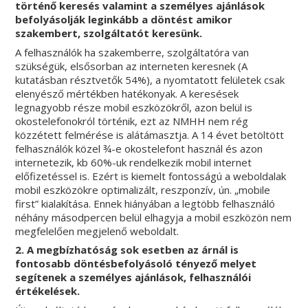
történő keresés valamint a személyes ajánlások
befolyásolják leginkább a döntést amikor
szakembert, szolgáltatót keresünk.
A felhasználók ha szakemberre, szolgáltatóra van
szükségük, elsősorban az interneten keresnek (A
kutatásban résztvetők 54%), a nyomtatott felületek csak
elenyésző mértékben hatékonyak. A keresések
legnagyobb része mobil eszközökről, azon belül is
okostelefonokról történik, ezt az NMHH nem rég
közzétett felmérése is alátámasztja. A 14 évet betöltött
felhasználók közel ¾-e okostelefont használ és azon
internetezik, kb 60%-uk rendelkezik mobil internet
előfizetéssel is. Ezért is kiemelt fontosságú a weboldalak
mobil eszközökre optimalizált, reszponzív, ún. „mobile
first” kialakítása. Ennek hiányában a legtöbb felhasználó
néhány másodpercen belül elhagyja a mobil eszközön nem
megfelelően megjelenő weboldalt.
2. A megbízhatóság sok esetben az árnál is
fontosabb döntésbefolyásoló tényező melyet
segítenek a személyes ajánlások, felhasználói
értékelések.