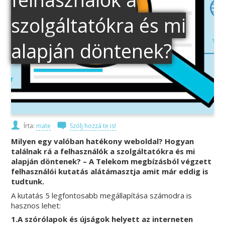
szolgáltatókra és mi
alapján döntenek?
Írta:
mate
Szólj hozzá te is!
Milyen egy valóban hatékony weboldal? Hogyan
találnak rá a felhasználók a szolgáltatókra és mi
alapján döntenek? – A Telekom megbízásból végzett
felhasználói kutatás alátámasztja amit már eddig is
tudtunk.
A kutatás 5 legfontosabb megállapítása számodra is
hasznos lehet:
1.A szórólapok és újságok helyett az interneten