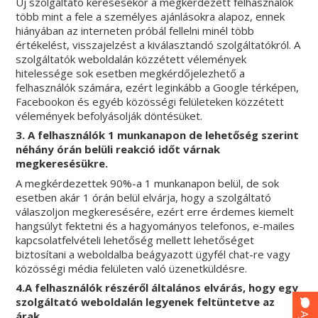
Új szolgáltató keresésekor a megkérdezett felhasználók
több mint a fele a személyes ajánlásokra alapoz, ennek
hiányában az interneten próbál fellelni minél több
értékelést, visszajelzést a kiválasztandó szolgáltatókról. A
szolgáltatók weboldalán közzétett vélemények
hitelessége sok esetben megkérdőjelezhető a
felhasználók számára, ezért leginkább a Google térképen,
Facebookon és egyéb közösségi felületeken közzétett
vélemények befolyásolják döntésüket.
3. A felhasználók 1 munkanapon de lehetőség szerint
néhány órán belüli reakció időt várnak
megkeresésükre.
A megkérdezettek 90%-a 1 munkanapon belül, de sok
esetben akár 1 órán belül elvárja, hogy a szolgáltató
válaszoljon megkeresésére, ezért erre érdemes kiemelt
hangsúlyt fektetni és a hagyományos telefonos, e-mailes
kapcsolatfelvételi lehetőség mellett lehetőséget
biztosítani a weboldalba beágyazott ügyfél chat-re vagy
közösségi média felületen való üzenetküldésre.
4.A felhasználók részéről általános elvárás, hogy egy
szolgáltató weboldalán legyenek feltüntetve az
árak.