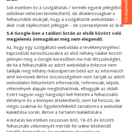
Ajánlatkérés
Sok esetben ez a szolgáltatás / termék egyedi jellegéből
adódóan nehezen kivitelezhető, de általánosságban a
felhasználók elvárják, hogy a szolgáltatók weboldalán –
akár csak tájékoztató jelleggel – de szerepeljenek az árak.
5.A Google-ben a találati listán az elsők között való
megjelenés önmagában még nem elegendő.
Az, hogy egy szolgáltató weboldala a tevékenységéhez
kapcsolódó keresőszavakra az első néhány találat között
jelenjen meg a Google keresőben ma már létszükséglet,
de ha a felhasználók az adott weboldalra érkezve nem
találják meg néhány másodpercen belül azt az információt
amit keresnek illetve összességében nem tartják az adott
weboldalon feltüntetett információk, referenciák, képek,
vélemények alapján megbízhatónak, elhagyják az oldalt.
Ezért nagyon nagy hangsúlyt kell fektetni a felhasználói
élményre és a könnyen áttekinthető, nem túl hosszú, de
mégis szakmai és figyelemfelkeltő tartalomra a weboldal
kialakítása során, illetve a tartalom kialakítására.
A kutatás keretében összesen 800, 18-65 év közötti
felhasználó véleményét mérték fel online kitöltendő
kérdőív formájában. Az eredmények pontosan