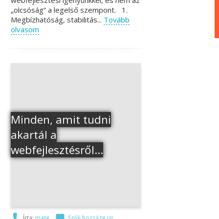
webfejlesztési igényünkkel, és nem az
„olcsóság” a legelső szempont. 1.
Megbízhatóság, stabilitás...
Tovább
olvasom
Minden, amit tudni
akartál a
webfejlesztésről…
Írta:
mate
Szólj hozzá te is!