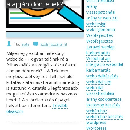
visszafordulási
alapján döntenek?
arány
visszapattanási
arány
Vr
web 3.0
webdesign
webergonómia
Webfejlesztés
Webfejlesztés
Írta:
mate
Szólj hozzá te is!
Laravel
weblap
karbantartás
Milyen egy valóban hatékony
Weboldal api
weboldal? Hogyan találnak rá a
integráció
weboldal
felhasználók a szolgáltatókra és mi
karbantartás
alapján döntenek? – A Telekom
weboldalkészítés
megbízásból végzett felhasználói
weboldal seo
kutatás alátámasztja amit már eddig
weboldal
is tudtunk. A kutatás 5 legfontosabb
visszafordulási
megállapítása számodra is hasznos
arány csökkentése
lehet: 1.A szórólapok és újságok
Webshop készítés
helyett az interneten...
Tovább
webáruház
olvasom
webáruház készítés
wordpress
Wordpress