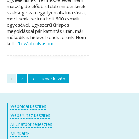
ügyfeleinknek. Természetesen nem
muszáj, de előbb-utóbb mindenkinek
szüksége van egy ilyen alkalmazásra,
mert senki se írna heti 600 e-mailt
egyesével. Egyszerű űrlapos
megoldással pár kattintás után, már
működik is hírlevél rendszerünk. Nem
kell...
Tovább olvasom
1
2
3
Következő »
Weboldal készítés
Webáruház készítés
AI Chatbot fejlesztés
Munkáink