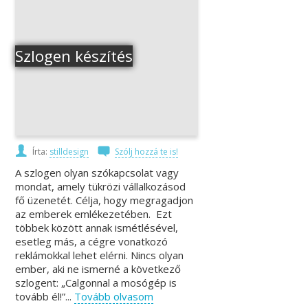
Szlogen készítés
Írta:
stilldesign
Szólj hozzá te is!
A szlogen olyan szókapcsolat vagy
mondat, amely tükrözi vállalkozásod
fő üzenetét. Célja, hogy megragadjon
az emberek emlékezetében. Ezt
többek között annak ismétlésével,
esetleg más, a cégre vonatkozó
reklámokkal lehet elérni. Nincs olyan
ember, aki ne ismerné a következő
szlogent: „Calgonnal a mosógép is
tovább él!”...
Tovább olvasom