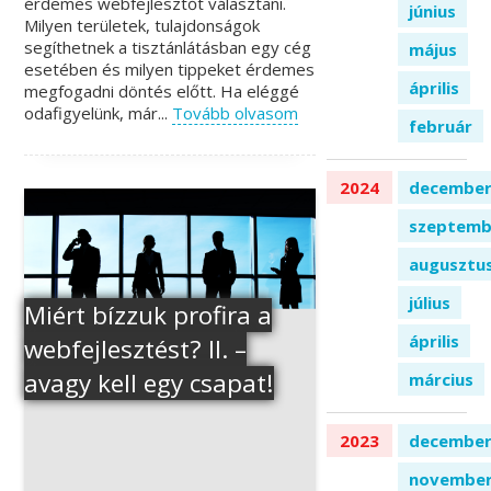
érdemes webfejlesztőt választani.
június
Milyen területek, tulajdonságok
segíthetnek a tisztánlátásban egy cég
május
esetében és milyen tippeket érdemes
április
megfogadni döntés előtt. Ha eléggé
odafigyelünk, már...
Tovább olvasom
február
2024
decembe
szeptemb
augusztu
július
Miért bízzuk profira a
április
webfejlesztést? II. –
avagy kell egy csapat!
március
2023
decembe
novembe