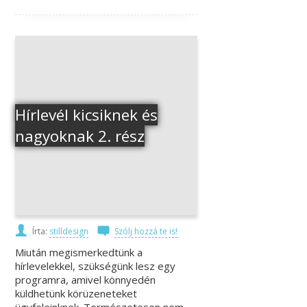
Hírlevél kicsiknek és
nagyoknak 2. rész
Írta:
stilldesign
Szólj hozzá te is!
Miután megismerkedtünk a
hírlevelekkel, szükségünk lesz egy
programra, amivel könnyedén
küldhetünk körüzeneteket