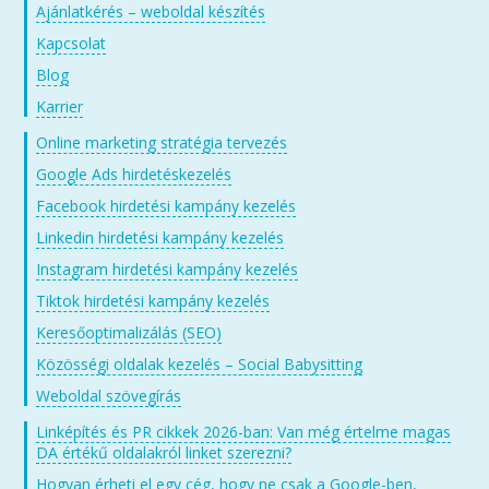
Ajánlatkérés – weboldal készítés
Kapcsolat
Blog
Karrier
Online marketing stratégia tervezés
Google Ads hirdetéskezelés
Facebook hirdetési kampány kezelés
Linkedin hirdetési kampány kezelés
Instagram hirdetési kampány kezelés
Tiktok hirdetési kampány kezelés
Keresőoptimalizálás (SEO)
Közösségi oldalak kezelés – Social Babysitting
Weboldal szövegírás
Linképítés és PR cikkek 2026-ban: Van még értelme magas
DA értékű oldalakról linket szerezni?
Hogyan érheti el egy cég, hogy ne csak a Google-ben,