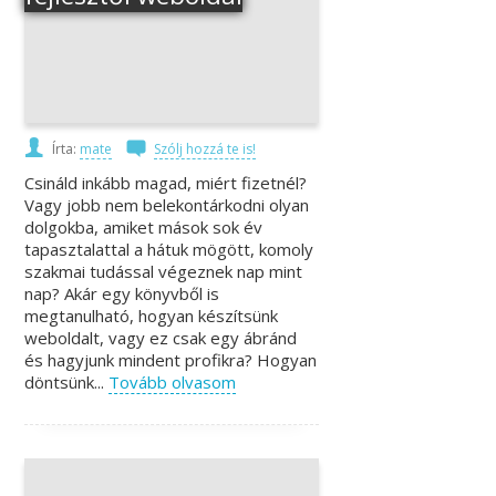
Írta:
mate
Szólj hozzá te is!
Csináld inkább magad, miért fizetnél?
Vagy jobb nem belekontárkodni olyan
dolgokba, amiket mások sok év
tapasztalattal a hátuk mögött, komoly
szakmai tudással végeznek nap mint
nap? Akár egy könyvből is
megtanulható, hogyan készítsünk
weboldalt, vagy ez csak egy ábránd
és hagyjunk mindent profikra? Hogyan
döntsünk...
Tovább olvasom