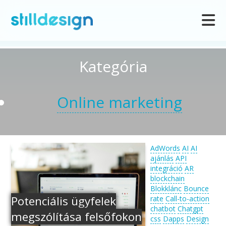
Kategória
Online marketing
AdWords
AI
AI
ajánlás
API
integráció
AR
blockchain
Blokklánc
Bounce
Potenciális ügyfelek
rate
Call-to-action
chatbot
Chatgpt
megszólítása felsőfokon
css
Dapps
Design