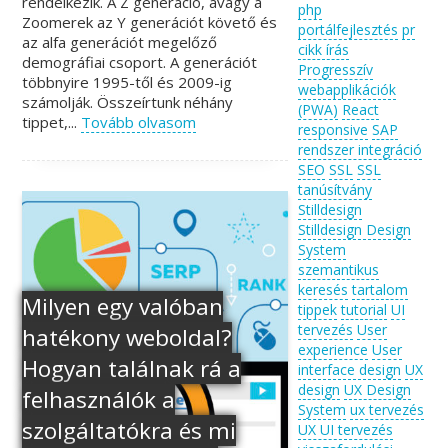
rendelkezik. A Z generáció, avagy a
php
Zoomerek az Y generációt követő és
portálfejlesztés
pr
az alfa generációt megelőző
cikk írás
demográfiai csoport. A generációt
Progresszív
többnyire 1995-től és 2009-ig
webapplikációk
számolják. Összeírtunk néhány
(PWA)
React
tippet,...
Tovább olvasom
responsive
SAP
rendszer integráció
SEO
SSL
SSL
tanúsítvány
Stilldesign
Stilldesign Design
System
szemantikus
keresés
tartalom
Milyen egy valóban
tippek
tutorial
UI
tervezés
User
hatékony weboldal?
experience
User
Hogyan találnak rá a
interface design
UX
design
UX Design
felhasználók a
System
ux tervezés
szolgáltatókra és mi
UX UI tervezés