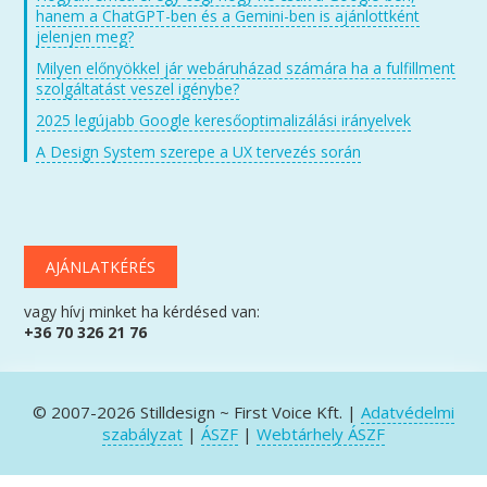
hanem a ChatGPT-ben és a Gemini-ben is ajánlottként
jelenjen meg?
Milyen előnyökkel jár webáruházad számára ha a fulfillment
szolgáltatást veszel igénybe?
2025 legújabb Google keresőoptimalizálási irányelvek
A Design System szerepe a UX tervezés során
AJÁNLATKÉRÉS
vagy hívj minket ha kérdésed van:
+36 70 326 21 76
© 2007-2026 Stilldesign ~ First Voice Kft. |
Adatvédelmi
szabályzat
|
ÁSZF
|
Webtárhely ÁSZF