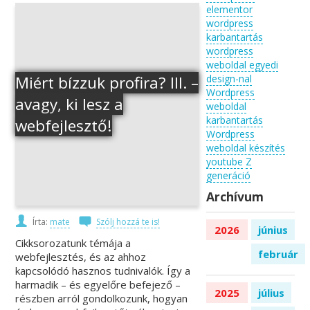
elementor
wordpress
karbantartás
wordpress
weboldal egyedi
Miért bízzuk profira? III. –
design-nal
Wordpress
avagy, ki lesz a
weboldal
karbantartás
webfejlesztő!
Wordpress
weboldal készítés
youtube
Z
generáció
Archívum
Írta:
mate
Szólj hozzá te is!
2026
június
Cikksorozatunk témája a
február
webfejlesztés, és az ahhoz
kapcsolódó hasznos tudnivalók. Így a
harmadik – és egyelőre befejező –
2025
július
részben arról gondolkozunk, hogyan