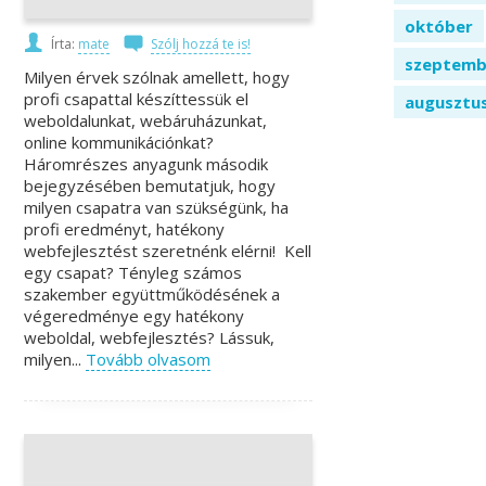
október
Írta:
mate
Szólj hozzá te is!
szeptemb
Milyen érvek szólnak amellett, hogy
profi csapattal készíttessük el
augusztu
weboldalunkat, webáruházunkat,
online kommunikációnkat?
Háromrészes anyagunk második
bejegyzésében bemutatjuk, hogy
milyen csapatra van szükségünk, ha
profi eredményt, hatékony
webfejlesztést szeretnénk elérni! Kell
egy csapat? Tényleg számos
szakember együttműködésének a
végeredménye egy hatékony
weboldal, webfejlesztés? Lássuk,
milyen...
Tovább olvasom