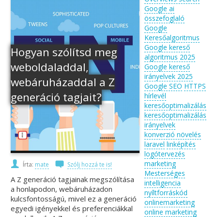
Google ai
összefoglaló
Google
Keresőalgoritmus
Google kereső
Hogyan szólítsd meg
algoritmus 2025
weboldaladdal,
Google kereső
irányelvek 2025
webáruházaddal a Z
Google SEO
HTTPS
generáció tagjait?
hírlevél
keresőoptimalizálás
keresőoptimalizálás
irányelvek
konverzió növelés
laravel
linképítés
logótervezés
marketing
Írta:
mate
Szólj hozzá te is!
Mesterséges
A Z generáció tagjainak megszólítása
intelligencia
a honlapodon, webáruházadon
nyíltforráskód
kulcsfontosságú, mivel ez a generáció
onlinemarketing
egyedi igényekkel és preferenciákkal
online marketing