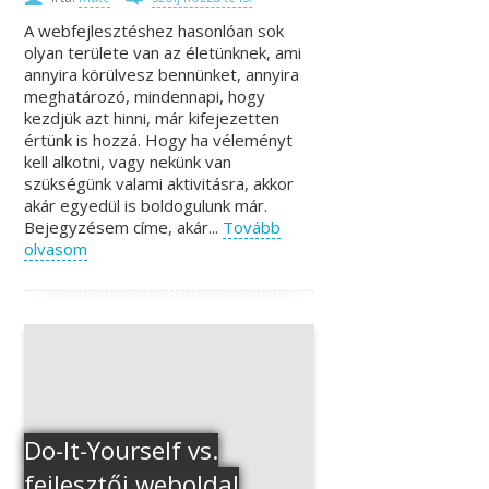
A webfejlesztéshez hasonlóan sok
olyan területe van az életünknek, ami
annyira körülvesz bennünket, annyira
meghatározó, mindennapi, hogy
kezdjük azt hinni, már kifejezetten
értünk is hozzá. Hogy ha véleményt
kell alkotni, vagy nekünk van
szükségünk valami aktivitásra, akkor
akár egyedül is boldogulunk már.
Bejegyzésem címe, akár...
Tovább
olvasom
Do-It-Yourself vs.
fejlesztői weboldal