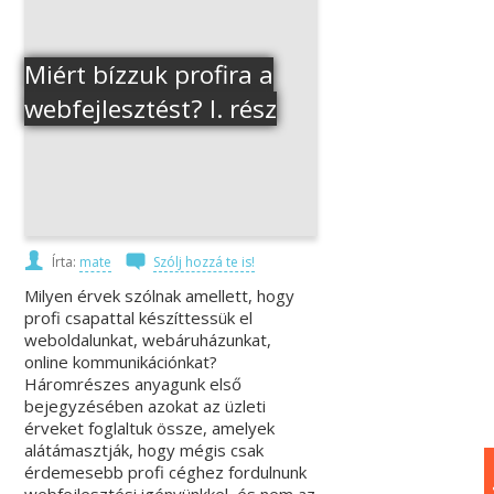
Miért bízzuk profira a
webfejlesztést? I. rész
Írta:
mate
Szólj hozzá te is!
Milyen érvek szólnak amellett, hogy
profi csapattal készíttessük el
weboldalunkat, webáruházunkat,
online kommunikációnkat?
Háromrészes anyagunk első
bejegyzésében azokat az üzleti
érveket foglaltuk össze, amelyek
alátámasztják, hogy mégis csak
érdemesebb profi céghez fordulnunk