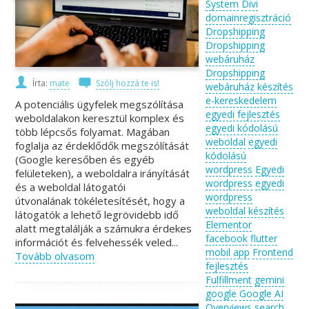
System
Divi
domainregisztráció
Dropshipping
Dropshipping
webáruház
Dropshipping
Írta:
mate
Szólj hozzá te is!
webáruház készítés
e-kereskedelem
A potenciális ügyfelek megszólítása
egyedi fejlesztés
weboldalakon keresztül komplex és
egyedi kódolású
több lépcsős folyamat. Magában
weboldal
egyedi
foglalja az érdeklődők megszólítását
kódolású
(Google keresőben és egyéb
wordpress
Egyedi
felületeken), a weboldalra irányítását
wordpress
egyedi
és a weboldal látogatói
wordpress
útvonalának tökéletesítését, hogy a
weboldal készítés
látogatók a lehető legrövidebb idő
Elementor
alatt megtalálják a számukra érdekes
facebook
flutter
információt és felvehessék veled...
mobil app
Frontend
Tovább olvasom
fejlesztés
Fulfillment
gemini
google
Google AI
Overviews search