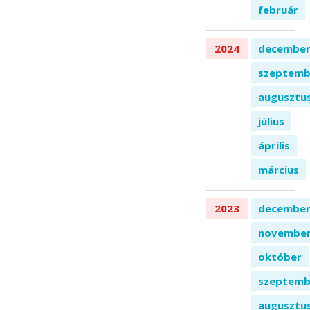
február
2024
decembe
szeptemb
augusztu
július
április
március
2023
decembe
novembe
október
szeptemb
augusztu