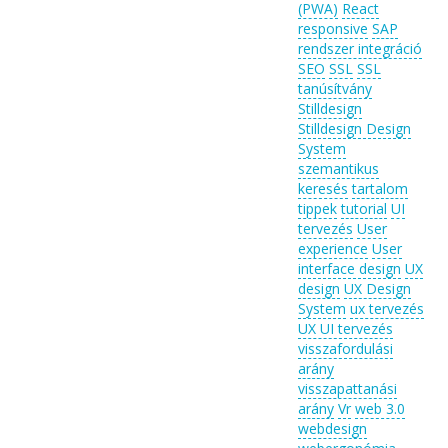
(PWA)
React
responsive
SAP
rendszer integráció
SEO
SSL
SSL
tanúsítvány
Stilldesign
Stilldesign Design
System
szemantikus
keresés
tartalom
tippek
tutorial
UI
tervezés
User
experience
User
interface design
UX
design
UX Design
System
ux tervezés
UX UI tervezés
visszafordulási
arány
visszapattanási
arány
Vr
web 3.0
webdesign