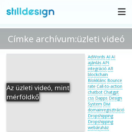
Címke archívum:üzleti videó
AdWords
AI
AI
ajánlás
API
integráció
AR
blockchain
Blokklánc
Bounce
Az üzleti videó, mint
rate
Call-to-action
chatbot
Chatgpt
mérföldkő
css
Dapps
Design
System
Divi
domainregisztráció
Dropshipping
Dropshipping
webáruház