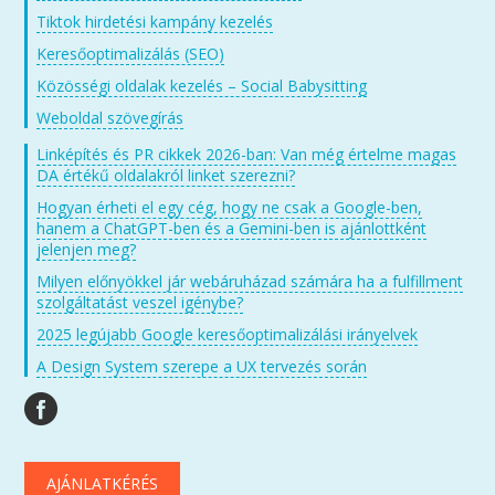
Tiktok hirdetési kampány kezelés
Keresőoptimalizálás (SEO)
Közösségi oldalak kezelés – Social Babysitting
Weboldal szövegírás
Linképítés és PR cikkek 2026-ban: Van még értelme magas
DA értékű oldalakról linket szerezni?
Hogyan érheti el egy cég, hogy ne csak a Google-ben,
hanem a ChatGPT-ben és a Gemini-ben is ajánlottként
jelenjen meg?
Milyen előnyökkel jár webáruházad számára ha a fulfillment
szolgáltatást veszel igénybe?
2025 legújabb Google keresőoptimalizálási irányelvek
A Design System szerepe a UX tervezés során
AJÁNLATKÉRÉS