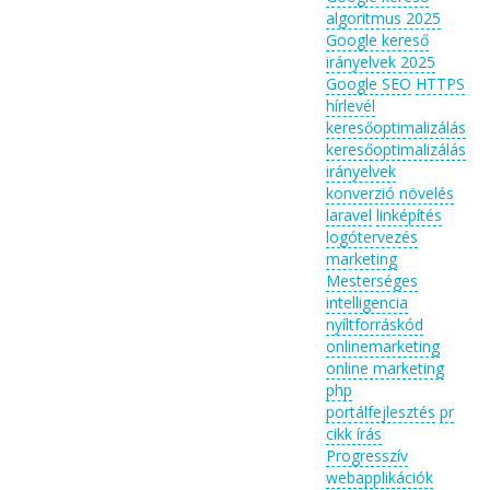
algoritmus 2025
Google kereső
irányelvek 2025
Google SEO
HTTPS
hírlevél
keresőoptimalizálás
keresőoptimalizálás
irányelvek
konverzió növelés
laravel
linképítés
logótervezés
marketing
Mesterséges
intelligencia
nyíltforráskód
onlinemarketing
online marketing
php
portálfejlesztés
pr
cikk írás
Progresszív
webapplikációk