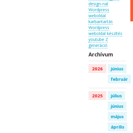
design-nal
Wordpress
weboldal
karbantartás
Wordpress
weboldal készítés
youtube
Z
generáció
Archívum
2026
június
február
2025
július
június
május
április