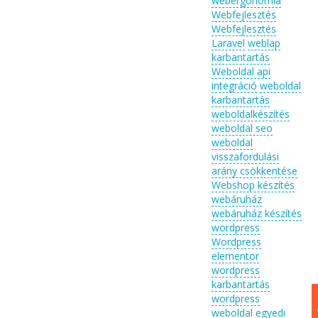
webergonómia
Webfejlesztés
Webfejlesztés
Laravel
weblap
karbantartás
Weboldal api
integráció
weboldal
karbantartás
weboldalkészítés
weboldal seo
weboldal
visszafordulási
arány csökkentése
Webshop készítés
webáruház
webáruház készítés
wordpress
Wordpress
elementor
wordpress
karbantartás
wordpress
weboldal egyedi