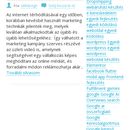
Dropshipping
Írta:
stilldesign
Szólj hozzá te is!
webáruház készítés
e-kereskedelem
Az internet térhódításával egy időben,
egyedi fejlesztés
korábban kevésbé használt marketing
egyedi kódolású
technikák jelentek meg, melyek
weboldal
egyedi
kiválóan alkalmazkodtak az újabb és
kódolású
újabb lehetőségekhez. Így válhatott a
wordpress
Egyedi
marketing kampány szerves részévé
wordpress
egyedi
az üzleti videó is, amelynek
wordpress
segítségével egy vállalkozás képes
weboldal készítés
meghódítani az online médiát, és
Elementor
forradalmi módon reklámozhatja akár...
facebook
flutter
Tovább olvasom
mobil app
Frontend
fejlesztés
Fulfillment
gemini
google
Google AI
Overviews search
Google ai
összefoglaló
Google
Keresőalgoritmus
Google kereső